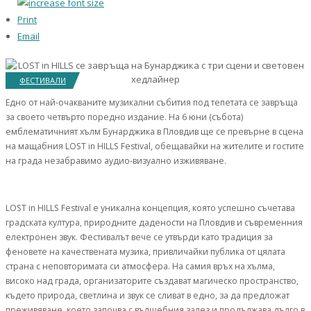
Print
Email
ФЕСТИВАЛИ
Едно от най-очакваните музикални събития под тепетата се завръща
за своето четвърто поредно издание. На 6 юни (събота)
емблематичният хълм Бунарджика в Пловдив ще се превърне в сцена
на мащабния LOST in HILLS Festival, обещавайки на жителите и гостите
на града незабравимо аудио-визуално изживяване.
LOST in HILLS Festival е уникална концепция, която успешно съчетава
градската култура, природните дадености на Пловдив и съвременния
електронен звук. Фестивалът вече се утвърди като традиция за
феновете на качествената музика, привличайки публика от цялата
страна с неповторимата си атмосфера. На самия връх на хълма,
високо над града, организаторите създават магическо пространство,
където природа, светлина и звук се сливат в едно, за да предложат
преживяване, което започва с вълшебния залез и продължава дълго в