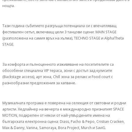
нощта.
Тази година събитието разгръща потенциала си с впечатляващ
фестивален сетъп, включващ цели 3 танцови сцени: MAIN STAGE
(разположена на самия връх на хълма), TECHNO STAGE и AlphaTheta
STAGE.
За комфорта и пълноценното изживяване на посетителите са
обособени специална VIP тераса, зони с достъп зад кулисите
(Backstage access), арт зона, Chill зона за релакс и Food court с
разнообразни предложения за хапване.
Музикалната програма е поверена на селекция от световни и родни
артисти. Хедлайнер на вечерта е международно признатият SPACE
MOTION, подкрепен от някои от най-утвърдените имена на
българската електронна сцена: Diass, Pacho & Pepo, Cristian Cracken,
Max & Danny, Vanina, Samoraya, Bora Project, Murch и SaviG.