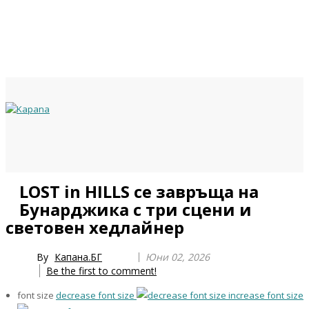
Previous
Previous
Next
Next
LOST in HILLS се завръща на
Year
Month
Year
Month
Бунарджика с три сцени и
световен хедлайнер
By
Капана.БГ
Юни 02, 2026
Be the first to comment!
font size
decrease font size
increase font size