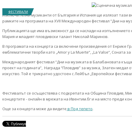
ФЕСТИВАЛИ
Изключителни музиканти от България и Испания ще излязат тази в
рамките на програмата на XVII Международен фестивал “Дни на музи
Публикацията ще има възможност да се наслади на изпълнението 
Мария и младият пловдивски талант Николай Маринов.
В програмата на концерта са включени произведения от Енрике Гра
емблематични творби като „Amor y La Muerte“, „La Valse“, Соната за ц
Международният фестивал “Дни на музиката в Балабановата къща”
проект на годината”, Награда “Пловдив” за музика, Златен медал о
изкуство. Той е трикратно удостоен с Лейбъл „Европейски фестива
Фестивалът се осъществява с подкрепата на Община Пловдив, Мини
концертите - онлайн в мрежата на Ивентим.бг и на място преди ко
Още за концерта може да видите
в Под тепето
.