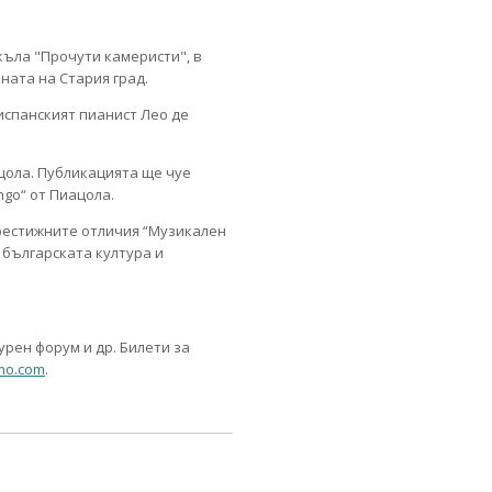
къла "Прочути камеристи", в
ната на Стария град.
испанският пианист Лео де
ацола. Публикацията ще чуе
ango“ от Пиацола.
рестижните отличия “Музикален
 българската култура и
рен форум и др. Билети за
mo.com
.