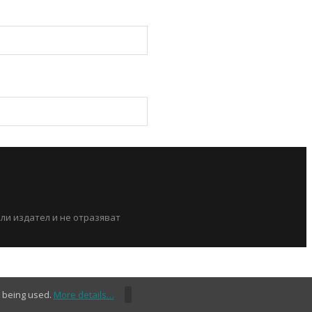
или издател и не отразяват
s being used.
More details…