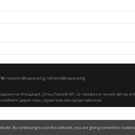
ТИ
:
redactor@kapana.bg
;
reklama@kapana.bg
здание на Фондация „Отец Паисий 36“, са такива на техния автор и/
 нейните директори, служители или представители.
site. By continuing to use this website, you are giving consent to cookie