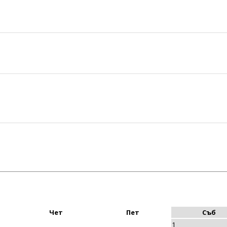
Чет
Пет
Съб
1