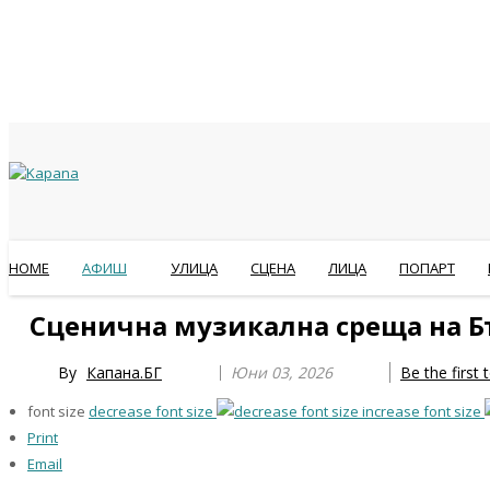
HOME
АФИШ
УЛИЦА
СЦЕНА
ЛИЦА
ПОПАРТ
Previous
Previous
Next
Next
Сценична музикална среща на Б
Year
Month
Year
Month
By
Капана.БГ
Юни 03, 2026
Be the first
font size
decrease font size
increase font size
Print
Email