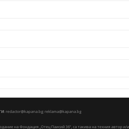
ТИ
:
redactor@kapana.bg
;
reklama@kapana.bg
здание на Фондация „Отец Паисий 36“, са такива на техния автор и/