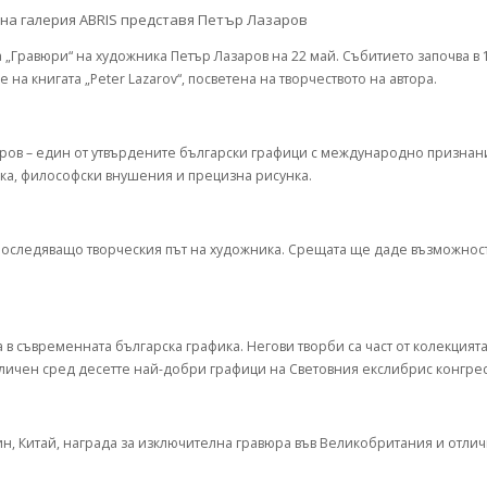
„Гравюри“ на художника Петър Лазаров на 22 май. Събитието започва в 1
 на книгата „Peter Lazarov“, посветена на творчеството на автора.
ов – един от утвърдените български графици с международно признани
ика, философски внушения и прецизна рисунка.
оследяващо творческия път на художника. Срещата ще даде възможност
в съвременната българска графика. Негови творби са част от колекцият
личен сред десетте най-добри графици на Световния екслибрис конгрес
ин, Китай, награда за изключителна гравюра във Великобритания и отл