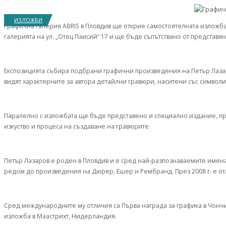
ИЗЛОЖБИ
Графична галерия ABRIS в Пловдив ще открие самостоятелната изложба 
галерията на ул. „Отец Паисий“ 17 и ще бъде съпътствано от представяне
Експозицията събира подбрани графични произведения на Петър Лазар
видят характерните за автора детайлни гравюри, наситени със символ
Паралелно с изложбата ще бъде представено и специално издание, пр
изкуство и процеса на създаване на гравюрите.
Петър Лазаров е роден в Пловдив и е сред най-разпознаваемите имена 
редом до произведения на Дюрер, Ешер и Рембранд. През 2008 г. е от
Сред международните му отличия са Първа награда за графика в Чонч
изложба в Маастрихт, Нидерландия.