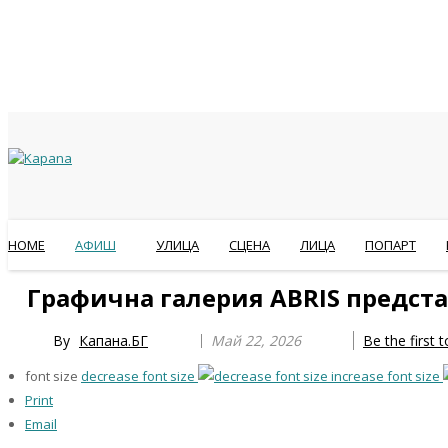
HOME
АФИШ
УЛИЦА
СЦЕНА
ЛИЦА
ПОПАРТ
Previous
Previous
Next
Next
Графична галерия ABRIS предст
Year
Month
Year
Month
By
Капана.БГ
Май 22, 2026
Be the first
font size
decrease font size
increase font size
Print
Email