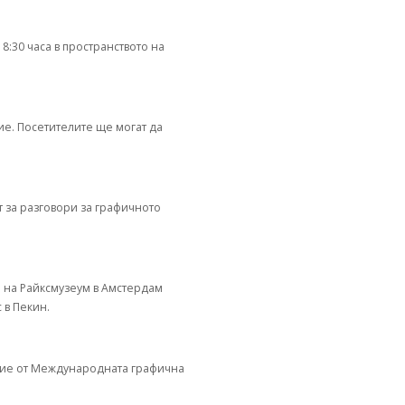
8:30 часа в пространството на
е. Посетителите ще могат да
 за разговори за графичното
а на Райксмузеум в Амстердам
 в Пекин.
ичие от Международната графична