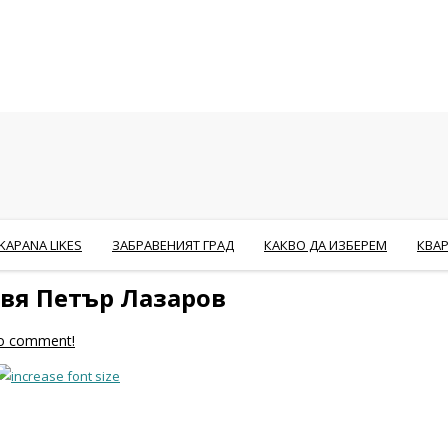
KAPANA LIKES
ЗАБРАВЕНИЯТ ГРАД
КАКВО ДА ИЗБЕРЕМ
КВА
авя Петър Лазаров
 to comment!