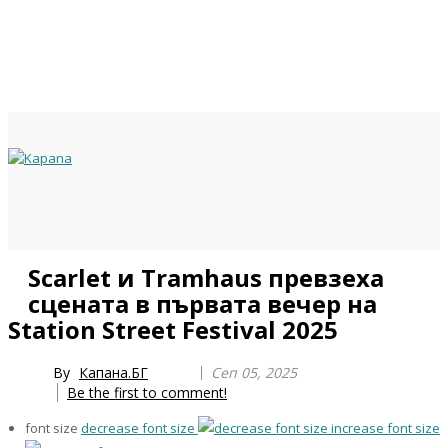
Previous
Previous
Next
Next
Scarlet и Tramhaus превзеха
Year
Month
Year
Month
сцената в първата вечер на
Station Street Festival 2025
By
Капана.БГ
Сеп 05, 2025
Be the first to comment!
font size
decrease font size
increase font size