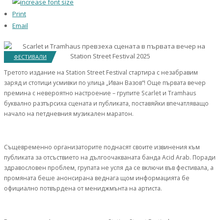
Print
Email
ФЕСТИВАЛИ
Третото издание на Station Street Festival стартира с незабравим
заряд и стотици усмивки по улица „Иван Вазов“! Още първата вечер
премина с невероятно настроение – групите Scarlet и Tramhaus
буквално разтърсиха сцената и публиката, поставяйки впечатляващо
начало на петдневния музикален маратон.
Същевременно организаторите поднасят своите извинения към
публиката за отсъствието на дългоочакваната банда Acid Arab. Поради
здравословен проблем, групата не успя да се включи във фестивала, а
промяната беше анонсирана веднага щом информацията бе
официално потвърдена от мениджмънта на артиста.