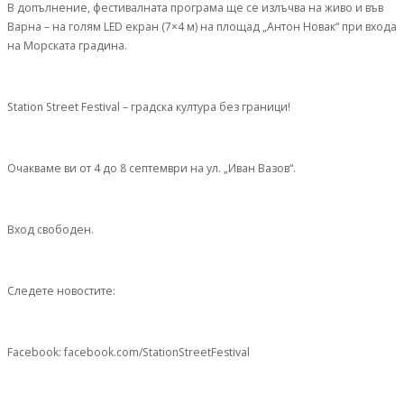
В допълнение, фестивалната програма ще се излъчва на живо и във
Варна – на голям LED екран (7×4 м) на площад „Антон Новак“ при входа
на Морската градина.
Station Street Festival – градска култура без граници!
Очакваме ви от 4 до 8 септември на ул. „Иван Вазов“.
Вход свободен.
Следете новостите:
Facebook: facebook.com/StationStreetFestival