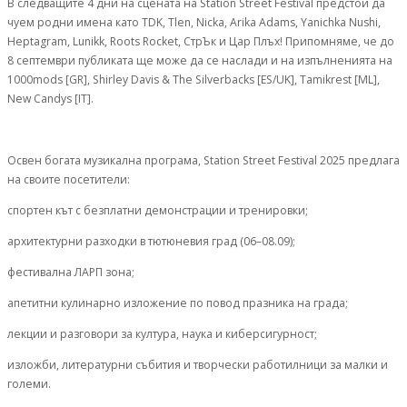
В следващите 4 дни на сцената на Station Street Festival предстои да
чуем родни имена като TDK, Tlen, Nicka, Arika Adams, Yanichka Nushi,
Heptagram, Lunikk, Roots Rocket, СтрЪк и Цар Плъх! Припомняме, че до
8 септември публиката ще може да се наслади и на изпълненията на
1000mods [GR], Shirley Davis & The Silverbacks [ES/UK], Tamikrest [ML],
New Candys [IT].
Освен богата музикална програма, Station Street Festival 2025 предлага
на своите посетители:
спортен кът с безплатни демонстрации и тренировки;
архитектурни разходки в тютюневия град (06–08.09);
фестивална ЛАРП зона;
апетитни кулинарно изложение по повод празника на града;
лекции и разговори за култура, наука и киберсигурност;
изложби, литературни събития и творчески работилници за малки и
големи.