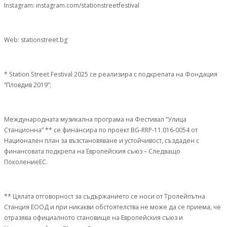
Instagram: instagram.com/stationstreetfestival
Web: stationstreet.bg
* Station Street Festival 2025 се реализира с подкрепата на Фондация
“Пловдив 2019”;
Международната музикална програма на Фестивал “Улица
Станционна” ** се финансира по проект BG-RRP-11.016-0054 от
Национален план за възстановяване и устойчивост, създаден с
финансовата подкрепа на Европейския съюз – Следващо
ПоколениеЕС.
** Цялата отговорност за съдържанието се носи от Тролейпътна
Станция ЕООД и при никакви обстоятелства не може да се приема, че
отразява официалното становище на Европейския съюз и