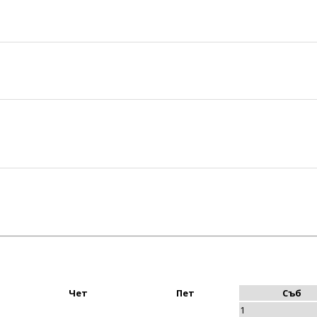
Чет
Пет
Съб
1