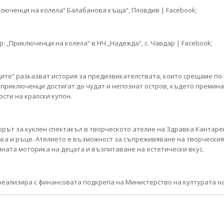
Приключенци на колела“ Балабанова къща“, Пловдив | Facebook;
ар: „Приключенци на колела“ в НЧ „Надежда“, с. Чавдар | Facebook;
ите“ разказват история за предизвикателствата, които срещаме по 
а приключенци достигат до чудат и непознат остров, където премин
сти на кралски купон.
орът за куклен спектакъл в творческото ателие на Здравка Кантаре
крака и ръце. Ателието е възможност за съпреживяване на творчески
ната моторика на децата и възпитаване на естетически вкус.
реализира с финансовата подкрепа на Министерство на културата на