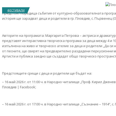
ФЕСТИВАЛИ
Предстоят поредица събития от културно-образователната програ
история ще зарадват деца и родители в гр. Пловдив, с. Първенец (
Авторите на програмата: Маргарита Петрова – актриса и драматур
представят интерактивна творческа програма за деца между 4 и 10
изпълнена на живо и творческо ателие за деца и родители „Да си 
от песните, ще свирят на предварително раздадени перкусионни м
Артисти и публика заедно ще създадат общо творческо пространс
Предстоящите срещи с деца и родители ще бъдат на:
– 16 май 2026 г. от 11:00 ч. в Народно читалище „Проф. Кирил Джен
Пловдив | Facebook;
– 16 май 2026 г. от 17:00 ч. в Народно читалище „Съзнание – 1914“,