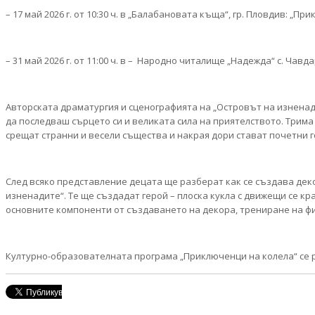
– 17 май 2026 г. от 10:30 ч. в „Балабановата къща“, гр. Пловдив: „
– 31 май 2026 г. от 11:00 ч. в – Народно читалище „Надежда“ с. Чавд
Авторската драматургия и сценографията на „Островът на изненад
да последваш сърцето си и великата сила на приятелството. Трим
срещат странни и весели същества и накрая дори стават почетни го
След всяко представление децата ще разберат как се създава дек
изненадите“. Те ще създадат герой – плоска кукла с движещи се 
основните компоненти от създаването на декора, трениране на фи
Културно-образователната програма „Приключенци на колела“ се 