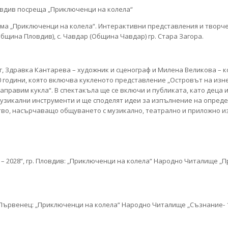
ма „Приключенци на колела“. Интерактивни представления и творче
Община Пловдив), с. Чавдар (Община Чавдар) гр. Стара Загора.
г, Здравка Кантарева – художник и сценограф и Милена Великова – 
 години, която включва кукленото представление „Островът на изне
направим кукла“. В спектакъла ще се включи и публиката, като деца
узикални инструменти и ще споделят идеи за изпълнение на опреде
тво, насърчаващо общуването с музикално, театрално и приложно из
ев – 2028“, гр. Пловдив: „Приключенци на колела“ Народно Читалище „П
 с. Първенец: „Приключенци на колела“ Народно Читалище „Съзнание- 1