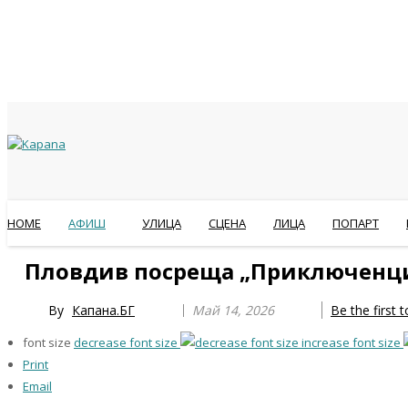
HOME
АФИШ
УЛИЦА
СЦЕНА
ЛИЦА
ПОПАРТ
Previous
Previous
Next
Next
Пловдив посреща „Приключенци
Year
Month
Year
Month
By
Капана.БГ
Май 14, 2026
Be the first
font size
decrease font size
increase font size
Print
Email