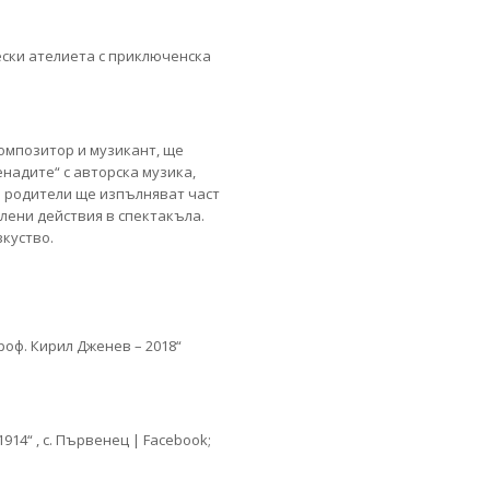
ски ателиета с приключенска
композитор и музикант, ще
надите“ с авторска музика,
 и родители ще изпълняват част
лени действия в спектакъла.
куство.
роф. Кирил Дженев – 2018“
914“ , с. Първенец | Facebook;