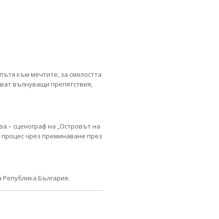
пътя към мечтите, за смелостта
ават вълнуващи препятствия,
ва – сценограф на „Островът на
я процес чрез преминаване през
 Република България.