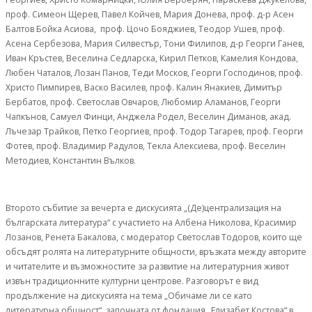
проф. Симеон Щерев, Павел Койчев, Мария Донева, проф. д-р Асен
Балтов Бойка Асиова, проф. Цочо Бояджиев, Теодор Ушев, проф.
Асена Сербезова, Мария Силвестър, Тони Филипов, д-р Георги Ганев,
Иван Кръстев, Веселина Седларска, Кирил Петков, Камелия Кондова,
Любен Чаталов, Лозан Панов, Теди Москов, Георги Господинов, проф.
Христо Пимпирев, Васко Василев, проф. Калин Янакиев, Димитър
Бербатов, проф. Светослав Овчаров, Любомир Аламанов, Георги
Чапкънов, Самуел Финци, Анджела Родел, Веселин Диманов, акад.
Лъчезар Трайков, Петко Георгиев, проф. Тодор Тагарев, проф. Георги
Фотев, проф. Владимир Радулов, Текла Алексиева, проф. Веселин
Методиев, Константин Вълков.
Второто събитие за вечерта е дискусията „(Де)централизация на
българската литература“ с участието на Албена Николова, Красимир
Лозанов, Ренета Бакалова, с модератор Светослав Тодоров, които ще
обсъдят ролята на литературните общности, връзката между авторите
и читателите и възможностите за развитие на литературния живот
извън традиционните културни центрове. Разговорът е вид
продължение на дискусията на тема „Обичаме ли се като
литературна общност“, започната от фондация „Елизабет Костова“ в