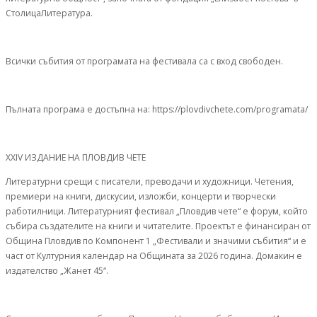
СтолицаЛитература.
Всички събития от програмата на фестивала са с вход свободен.
Пълната програма е достъпна на: https://plovdivchete.com/programata/
XXIV ИЗДАНИЕ НА ПЛОВДИВ ЧЕТЕ
Литературни срещи с писатели, преводачи и художници. Четения,
премиери на книги, дискусии, изложби, концерти и творчески
работилници. Литературният фестивал „Пловдив чете“ е форум, който
събира създателите на книги и читателите. Проектът е финансиран от
Община Пловдив по Компонент 1 „Фестивали и значими събития“ и е
част от Културния календар на Общината за 2026 година. Домакин е
издателство „Жанет 45“.