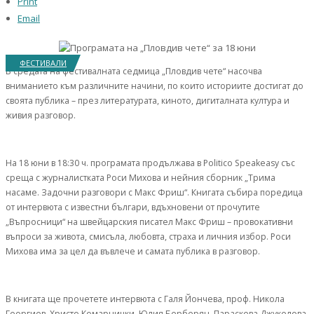
Print
Email
ФЕСТИВАЛИ
В средата на фестивалната седмица „Пловдив чете“ насочва
вниманието към различните начини, по които историите достигат до
своята публика – през литературата, киното, дигиталната култура и
живия разговор.
На 18 юни в 18:30 ч. програмата продължава в Politico Speakeasy със
среща с журналистката Роси Михова и нейния сборник „Трима
насаме. Задочни разговори с Макс Фриш“. Книгата събира поредица
от интервюта с известни българи, вдъхновени от прочутите
„Въпросници“ на швейцарския писател Макс Фриш – провокативни
въпроси за живота, смисъла, любовта, страха и личния избор. Роси
Михова има за цел да въвлече и самата публика в разговор.
В книгата ще прочетете интервюта с Галя Йончева, проф. Никола
Георгиев, Христо Комарницки, Юлия Берберян, Параскева Джукелова,