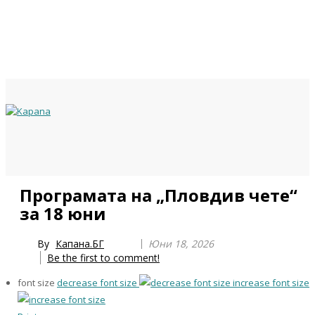
Previous
Previous
Next
Next
Програмата на „Пловдив чете“
Year
Month
Year
Month
за 18 юни
By
Капана.БГ
Юни 18, 2026
Be the first to comment!
font size
decrease font size
increase font size