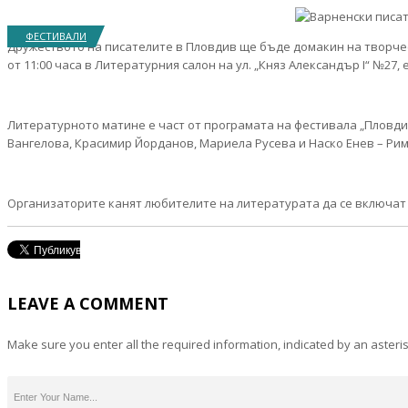
ФЕСТИВАЛИ
Дружеството на писателите в Пловдив ще бъде домакин на творчес
от 11:00 часа в Литературния салон на ул. „Княз Александър I“ №27, ет
Литературното матине е част от програмата на фестивала „Пловди
Вангелова, Красимир Йорданов, Мариела Русева и Наско Енев – Рим
Организаторите канят любителите на литературата да се включат в
LEAVE A COMMENT
Make sure you enter all the required information, indicated by an asteris