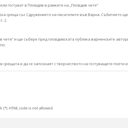
ка среща със Сдружението на писателите във Варна. Събитието ще 
. 2.
в чете“ и ще събере пред пловдивската публика варненските автор
по.
 срещата и да се запознаят с творчеството на гостуващите поети и
k (*). HTML code is not allowed.