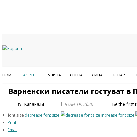
HOME
АФИШ
УЛИЦА
СЦЕНА
ЛИЦА
ПОПАРТ
Previous
Previous
Next
Next
Варненски писатели гостуват в 
Year
Month
Year
Month
By
Капана.БГ
Юни 19, 2026
Be the first
font size
decrease font size
increase font size
Print
Email