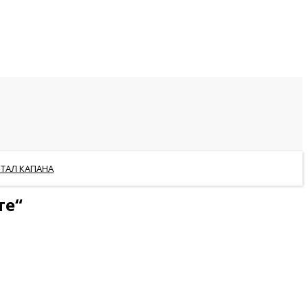
РТАЛ КАПАНА
те“