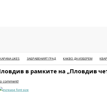
KAPANA LIKES
ЗАБРАВЕНИЯТ ГРАД
КАКВО ДА ИЗБЕРЕМ
КВА
Пловдив в рамките на „Пловдив че
 to comment!