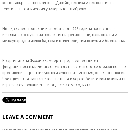
което завършва специалност „Дизайн, техника и технология на
текстила“ в Техническия университет в Габрово.
Има две самостоятелни изложби, а от 1998 година постоянно се
изявява както с участия в колективни, регионални, национални и
международни изложба, така и в пленери, симпозиуми и биеналета.
В картините на Фахрие Камбер, наред с елементите на
фигуративност и късчетата от живота на естеството, се отразят повече
преживени вътрешни чувства и душевни вълнения, отколкото сюжет.
Чрез цветовата напластеност, петната и черно-белите композиции тя
изразява очарованието си от досега с мелодията.
LEAVE A COMMENT