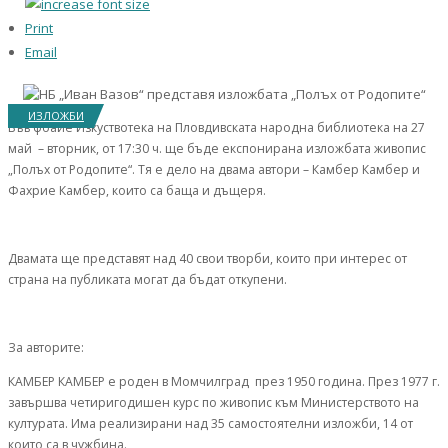
Print
Email
ИЗЛОЖБИ
Във фоайе Изкуствотека на Пловдивската народна библиотека на 27
май – вторник, от 17:30 ч. ще бъде експонирана изложбата живопис
„Полъх от Родопите“. Тя е дело на двама автори – Камбер Камбер и
Фахрие Камбер, които са баща и дъщеря.
Двамата ще представят над 40 свои творби, които при интерес от
страна на публиката могат да бъдат откупени.
За авторите:
КАМБЕР КАМБЕР е роден в Момчилград през 1950 година. През 1977 г.
завършва четиригодишен курс по живопис към Министерството на
културата. Има реализирани над 35 самостоятелни изложби, 14 от
които са в чужбина.