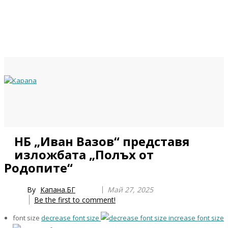
Previous
Previous
Next
Next
НБ „Иван Вазов“ представя
Year
Month
Year
Month
изложбата „Полъх от
Родопите“
By
Капана.БГ
Май 27, 2025
Be the first to comment!
font size
decrease font size
increase font size