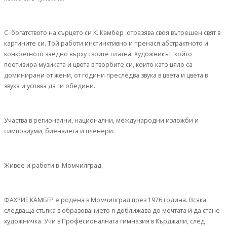
С богатството на сърцето си К. Камбер отразява своя вътрешен свят в
картините си. Той работи инстинктивно и пренася абстрактното и
конкретното заедно върху своите платна. Художникът, който
поетизира музиката и цвета в творбите си, които като цяло са
доминирани от жени, от години преследва звука в цвета и цвета в
звука и успява да ги обедини.
Участва в регионални, национални, международни изложби и
симпозиуми, биеналета и пленери.
Живее и работи в Момчилград.
ФАХРИЕ КАМБЕР е родена в Момчилград през 1976 година. Всяка
следваща стъпка в образованието я доближава до мечтата ѝ да стане
художничка. Учи в Професионалната гимназия в Кърджали, след