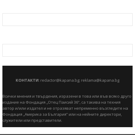
КОНТАКТИ
:
redactor@kapana.bg
;
reklama@kapana.bg
Всички мнения и твърдения, изразени в това или във всяко друго
издание на Фондация „Отец Паисий 36“, са такива на техния
автор и/или издател и не отразяват непременно възгледите на
Фондация „Америка за България“ или на нейните директори,
служители или представители.