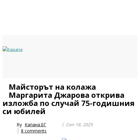
Previous
Previous
Next
Next
Майсторът на колажа
Year
Month
Year
Month
Маргарита Джарова открива
изложба по случай 75-годишния
си юбилей
By
Капана.БГ
Сеп 18, 2025
8
comments