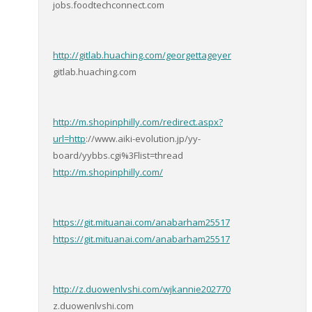
jobs.foodtechconnect.com
http://gitlab.huaching.com/georgettageyer
gitlab.huaching.com
http://m.shopinphilly.com/redirect.aspx?
url=http
://www.aiki-evolution.jp/yy-
board/yybbs.cgi%3Flist=thread
http://m.shopinphilly.com/
https://git.mituanai.com/anabarham25517
https://git.mituanai.com/anabarham25517
http://z.duowenlvshi.com/wjkannie202770
z.duowenlvshi.com