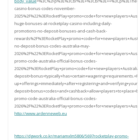
body_value
=%3C%2Fp%3E%3Cbr%3E+%3Cbr%3E++%3Cp%3EThe+platfo
casino-bonus-codes-november-
2025%2F%22%3ERocketPlay+promo+code+for+new+players+Aust
huge-bonuses-at-rocketplay-casino-including-daily-
promotions-no-deposit-bonuses-and-cash-back-
rewards%2F%3ERocketPlay+promo+code+for+new+players+Australi
no-deposit-bonus-codes-australia-may-
2026%2F%22%3ERocketPlay+promo+code+for+new+players+Austra
promo-code-australia-official-bonus-codes-
2026%2F%3ERocketPlay+promo+code+for+new+players+Australia%
deposit+bonus+typically+has+certain+wagering+requirements.+
up+offerings+immediately+after+registering+and+verifying+y
deposit+bonus+codes+and+cashback+allow+players+to+place+be
promo-code-australia-official-bonus-codes-
2026%2F%22%3ERocketPlay+promo+code+for+new+players+Austra
http://www.ardenneweb.eu
https://dgwork.co.kr/mariamxlm5806/5697rocketplay-promo-