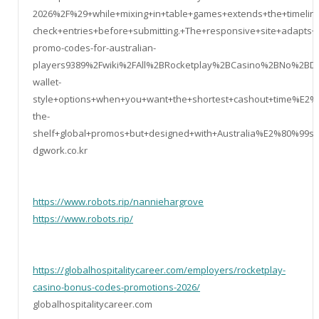
2026%2F%29+while+mixing+in+table+games+extends+the+timeline
check+entries+before+submitting.+The+responsive+site+adapt
promo-codes-for-australian-
players9389%2Fwiki%2FAll%2BRocketplay%2BCasino%2BNo%2BDe
wallet-
style+options+when+you+want+the+shortest+cashout+time%E2%8
the-
shelf+global+promos+but+designed+with+Australia%E2%80%99
dgwork.co.kr
https://www.robots.rip/nanniehargrove
https://www.robots.rip/
https://globalhospitalitycareer.com/employers/rocketplay-
casino-bonus-codes-promotions-2026/
globalhospitalitycareer.com