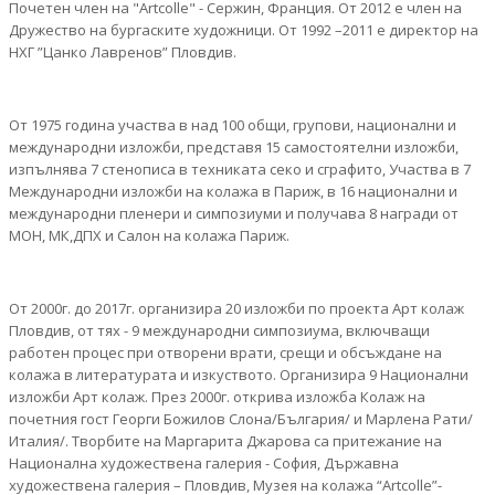
Почетен член на "Аrtcolle" - Сержин, Франция. От 2012 е член на
Дружество на бургаските художници. От 1992 –2011 е директор на
НХГ ”Цанко Лавренов” Пловдив.
От 1975 година участва в над 100 общи, групови, национални и
международни изложби, представя 15 самостоятелни изложби,
изпълнява 7 стенописа в техниката секо и сграфито, Участва в 7
Международни изложби на колажа в Париж, в 16 национални и
международни пленери и симпозиуми и получава 8 награди от
МОН, МК,ДПХ и Салон на колажа Париж.
От 2000г. до 2017г. организира 20 изложби по проекта Арт колаж
Пловдив, от тях - 9 международни симпозиума, включващи
работен процес при отворени врати, срещи и обсъждане на
колажа в литературата и изкуството. Организира 9 Национални
изложби Арт колаж. През 2000г. открива изложба Колаж на
почетния гост Георги Божилов Слона/България/ и Марлена Рати/
Италия/. Творбите на Маргарита Джарова са притежание на
Национална художествена галерия - София, Държавна
художествена галерия – Пловдив, Музея на колажа “Artcolle”-