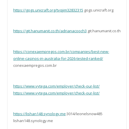
https://gogs.unicraft.org/tvqjim32832315
gogs.unicraft.org
https://git.hanumanit.co.th/adrianacooch3
git.hanumanit.co.th
https://conexaempregos.com.br/companies/best-new-
online-casinos-in-australia-for-2026-tested-ranked/
conexaempregos.com.br
https://www.vytega.com/employer/check-our-list/
https://www.vytega.com/employer/check-our-list/
https://lishan148.synology.me
:3014/leonelsnow485
lishan148.synology.me