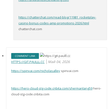
https://chatterchat.com/read-blog/11981_rocketplay-
casino-bonus-codes-amp-promotions-2026.html
chatterchat.com
COMMENT LINK
Май 04, 2026
HTTPS://GIT.PAULLL.CC
https://spinvai.com/nicholasalley
spinvai.com
https://hero-cloud-stg-code.cnbita.com/shermanlang59
hero-
cloud-stg-code.cnbita.com