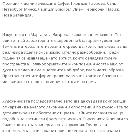
Франция, частни колекции в София, Пловдив, Габрово, Санкт
Петербург, Минск, Лайпциг, Брюксел, Лиеж, Тервюрен, Париж,
Нова Зеландия .
Изкуството на Маргарита Джарова е ярко и запомнящо се. Тя е
един от най-характерните съвременни български художници.
Темите, материалите, изразните средства, които използва, за да
реализира идеите си са изключително разнообразни. Преди
години тя се изявяваше като артист, който овладява големи
пространства. Голямоформатните й композиции носят нещо от
духа на модернизма в неговите най-добри, класически образци.
Пространствените форми градят хармония която се базира на
мелодичността както на линията, така и на цвета.
Художничката последователно започва да създава композиции
от хартия - в началото лаконични и опростени, а по късно - все по
детайлизирани и обогатени от цвета. Нейните колажи са нещо
подобно на застинали фрагменти музика. Търсенията й винаги са
били в посока на универсалната хармония. Точно тази
концептуална линия прави произведенията тясно свързани с