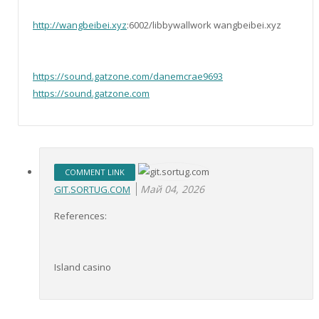
http://wangbeibei.xyz
:6002/libbywallwork wangbeibei.xyz
https://sound.gatzone.com/danemcrae9693
https://sound.gatzone.com
COMMENT LINK
Май 04, 2026
GIT.SORTUG.COM
References:
Island casino