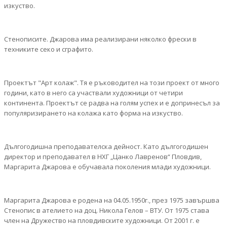
изкуство.
Стенописите. Джарова има реализирани няколко фрески в
техниките секо и сграфито.
Проектът "Арт колаж". Тя е ръководител на този проект от много
години, като в него са участвали художници от четири
континента. Проектът се радва на голям успех и е допринесъл за
популяризирането на колажа като форма на изкуство.
Дългогодишна преподавателска дейност. Като дългогодишен
директор и преподавател в НХГ „Цанко Лавренов“ Пловдив,
Маргарита Джарова е обучавала поколения млади художници.
Маргарита Джарова е родена на 04.05.1950г., през 1975 завършва
Стенопис в ателието на доц. Никола Гелов – ВТУ. От 1975 става
член на Дружество на пловдивските художници. От 2001 г. е