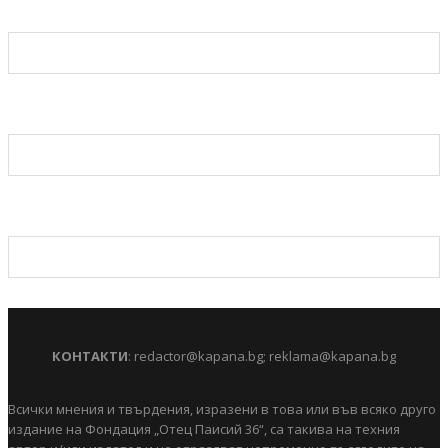
КОНТАКТИ
:
redactor@kapana.bg
;
reklama@kapana.bg
Всички мнения и твърдения, изразени в това или във всяко друго
издание на Фондация „Отец Паисий 36“, са такива на техния