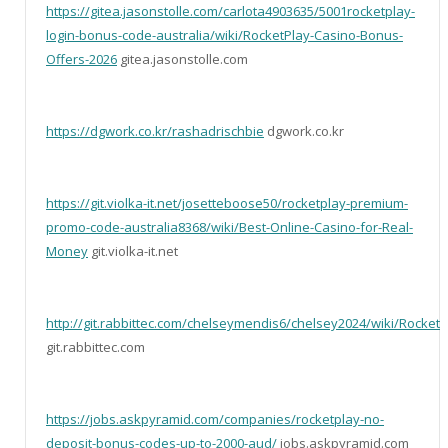
https://gitea.jasonstolle.com/carlota4903635/5001rocketplay-
login-bonus-code-australia/wiki/RocketPlay-Casino-Bonus-
Offers-2026
gitea.jasonstolle.com
https://dgwork.co.kr/rashadrischbie
dgwork.co.kr
https://git.violka-it.net/josetteboose50/rocketplay-premium-
promo-code-australia8368/wiki/Best-Online-Casino-for-Real-
Money
git.violka-it.net
http://git.rabbittec.com/chelseymendis6/chelsey2024/wiki/RocketP
git.rabbittec.com
https://jobs.askpyramid.com/companies/rocketplay-no-
deposit-bonus-codes-up-to-2000-aud/
jobs.askpyramid.com