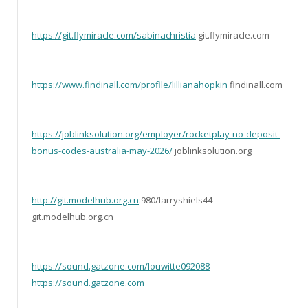
https://git.flymiracle.com/sabinachristia
git.flymiracle.com
https://www.findinall.com/profile/lillianahopkin
findinall.com
https://joblinksolution.org/employer/rocketplay-no-deposit-
bonus-codes-australia-may-2026/
joblinksolution.org
http://git.modelhub.org.cn
:980/larryshiels44
git.modelhub.org.cn
https://sound.gatzone.com/louwitte092088
https://sound.gatzone.com