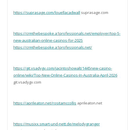
https://suprasage.com/louellacadwall
suprasage.com
https://crmthebespoke.a1professionals.net/employer/top-5-
new-australian-online-casinos-for-2025
https://crmthebespoke.a1professionals.net/
https://git.vsadygv.com/jacintoshowalt/1445new-casino-
online/wiki/Top-New-Online-Casinos-In-Australia-April-2026
git.vsadygv.com
https://aprileaton.net/rositamccollis
aprileaton.net
https://musixx.smart-und-nett.de/melodygranger