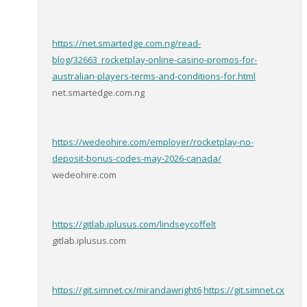
https://net.smartedge.com.ng/read-
blog/32663_rocketplay-online-casino-promos-for-
australian-players-terms-and-conditions-for.html
net.smartedge.com.ng
https://wedeohire.com/employer/rocketplay-no-
deposit-bonus-codes-may-2026-canada/
wedeohire.com
https://gitlab.iplusus.com/lindseycoffelt
gitlab.iplusus.com
https://git.simnet.cx/mirandawright6
https://git.simnet.cx