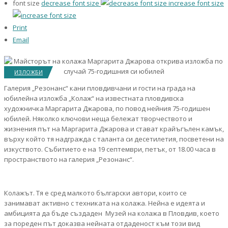
font size
decrease font size
increase font size
Print
Email
ИЗЛОЖБИ
Галерия „Резонанс“ кани пловдивчани и гости на града на
юбилейна изложба „Колаж“ на известната пловдивска
художничка Маргарита Джарова, по повод нейния 75-годишен
юбилей. Няколко ключови неща бележат творчеството и
жизнения път на Маргарита Джарова и стават крайъгълен камък,
върху който тя надгражда с таланта си десетилетия, посветени на
изкуството. Събитието е на 19 септември, петък, от 18.00 часа в
пространството на галерия „Резонанс“.
Колажът. Тя е сред малкото български автори, които се
занимават активно с техниката на колажа. Нейна е идеята и
амбицията да бъде създаден Музей на колажа в Пловдив, което
за пореден път доказва нейната отдаденост към този вид