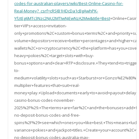
codes-for-australian-players/wiki/Best-Online-Casino-for-
Real-Money?_csrf=cRSJB1HDcDa1cBgAwhPK-
YfztEg6MTc3Nzc2NjU2MTIwNjEwNzA2Mw&title=Best
+Online+Casin
tier+VIPs+access+invitation-
only+promotions%2C+custom+bonus+terms%2C+and+priority+suppor
volume+depositors+receive+better+percentages+and+higher+cap
wallets%2C+or+cryptocurrency%2C+the+platform+has+you+covere
heavy+pokies%2C+target+slots+with+buy-
bonus+options+and+clear+RTP+disclosure.+They+tend+to+trigg
to-
medium+volatility+slots+such+as+Starburst+or+Gonzo%E2%80%9
multiplier+features+that+suit+real-
money+play.+Upload+documents+early+to+avoid+payout+delays
casino-bonus-codes-november-
2025%2F%29.+The+terms+are+fair%2C+and+the+bonuses+add+fun
no-deposit-bonus-codes-and-free-
spins%2F%29+see+which+ones+you+like+best.+This+means+lucky
variance+pokies+and+jackpot+titles.+Create+your+account%2C
no-deposit-bonus-codes-australia-may-