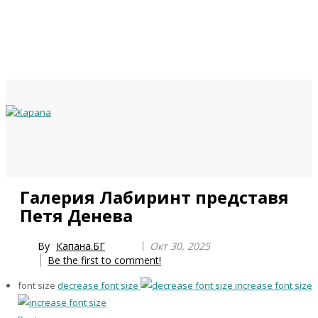
Previous
Previous
Next
Next
Галерия Лабиринт представя
Year
Month
Year
Month
Петя Денева
By
Капана.БГ
Окт 30, 2025
Be the first to comment!
font size
decrease font size
increase font size