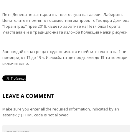
Петя Денева не за първи път ще гостува на галерия Лабиринт.
Ценителите я помнят от съвместния им проект с Теодора Дончева
“Гора и град” през 2018, където работите на Петя бяха Гората.
Участвала е и в традиционната изложба Колекция малки рисунки.
Заповядайте на среща с художничката и нейните платна на 1-ви
ноември, от 17 до 19 ч. Изложбата ще продължи до 15-ти ноември
включително.
LEAVE A COMMENT
Make sure you enter all the required information, indicated by an
asterisk (*). HTML code is not allowed.