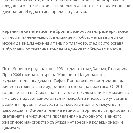
плодове и растения, които търпеливо чакат своето оживяване по
друг начин. И една птица прелита тук и там. “
Картините са петнайсет на брой, в разнообразни размери, всяка
от тях изпълнена умело, с внимание и любов. Четката ѝ е лека,
можем да видим нежния и танц по платното, след който оставя
вибриращи от светлина тонове и един свят обгърнат в магия…
Петя Денева е родена през 1981 година в град Балчик, България.
През 2006 година завършва Живопис в Националната
художествена академия в София. Понастоящем продължава да
живее в столицата и е художник на свободна практика. От 2010
година е член на Съюза на българските художници. Към момента
има шестнадесет самостоятелни изложби и множество участия в
различни проекти в сферата на изобразителните изкуства и
декорацията. Основни теми на нейното творчество са природата,
светлината и мистичните проявления на духовното. Нейното
живописно майсторство събужда интереса на колекционери и
ценители.