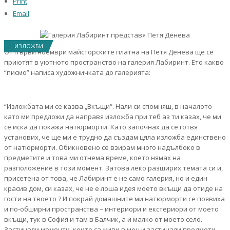
Print
Email
ИЗЛОЖБИ
От първи ноември майсторските платна на Петя Денева ще се
приютят в уютното пространство на галерия Лабиринт. Ето какво
“писмо” написа художничката до галерията:
“Изложбата ми се казва „Вкъщи“. Нали си спомняш, в началото
като ми предложи да направя изложба при теб аз ти казах, че ми
се иска да покажа натюрморти. Като започнах да се готвя
установих, че ще ми е трудно да създам цяла изложба единствено
от натюрморти. Обикновено се взирам много надълбоко в
предметите и това ми отнема време, което нямах на
разположение в този момент. Затова леко разширих темата си и,
присетена от това, че Лабиринт е не само галерия, но и един
красив дом, си казах, че не е лоша идея моето вкъщи да отиде на
гости на твоето ? И покрай домашните ми натюрморти се появиха
и по-обширни пространства – интериори и екстериори от моето
вкъщи, тук в София и там в Балчик, а и малко от моето село.
Застинали моменти, които са живи в мен и застинали предмети,