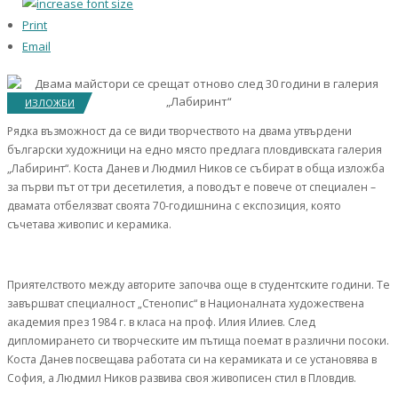
Print
Email
ИЗЛОЖБИ
Рядка възможност да се види творчеството на двама утвърдени
български художници на едно място предлага пловдивската галерия
„Лабиринт“. Коста Данев и Людмил Ников се събират в обща изложба
за първи път от три десетилетия, а поводът е повече от специален –
двамата отбелязват своята 70-годишнина с експозиция, която
съчетава живопис и керамика.
Приятелството между авторите започва още в студентските години. Те
завършват специалност „Стенопис“ в Националната художествена
академия през 1984 г. в класа на проф. Илия Илиев. След
дипломирането си творческите им пътища поемат в различни посоки.
Коста Данев посвещава работата си на керамиката и се установява в
София, а Людмил Ников развива своя живописен стил в Пловдив.