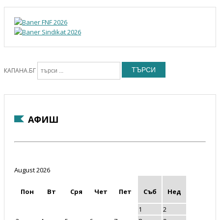
ТЪРСИ
КАПАНА.БГ
АФИШ
August 2026
Пон
Вт
Сря
Чет
Пет
Съб
Нед
1
2