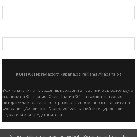
КОНТАКТИ
:
redactor@kapana.bg
;
reklama@kapana.bg
Всички мнения и твърдения, изразени в това или във всяко друго
издание на Фондация „Отец Паисий 36“, са такива на техния
автор и/или издател и не отразяват непременно възгледите на
Фондация „Америка за България“ или на нейните директори,
служители или представители.
We use cookies to improve our website. By continuing to use this