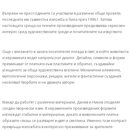
Въпреки че през годините са участвали в различни общи проекти,
последната им съвместна изложба е била през 1996 г. Затова
настоящата среща на техните произведения предизвиква сериозен
интерес сред художествените среди и почитателите на изкуството.
Още с влизането в залата посетителят попада в свят, в който живописта
и керамиката водят непрекъснат диалог. Детайли, символи и форми
преминават от платната към пластиките и обратно, създавайки
усещането за обща художествена вселена. Механични елементи,
митологични персонажи, рицари, ангели и фантастични създания
населяват творбите и на двамата автори.
Макар да работят с различни материали, Данев и Ников споделят
сходен творчески език. В керамичните произведения формите
изглеждат стабилни и материални, докато в живописните платна
образите сякаш се разтварят в цвят и светлина. Именно този контраст
превръща изложбата в интересно преживяване за зрителите.