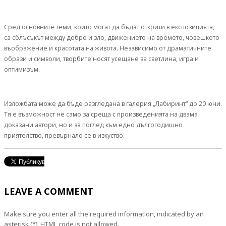
Сред основните теми, които могат да бъдат открити в експозицията,
са сблъсъкът между добро и зло, движението на времето, човешкото
въображение и красотата на живота. Независимо от драматичните
образи и символи, творбите носят усещане за светлина, игра и
оптимизъм.
Изложбата може да бъде разгледана в галерия „Лабиринт“ до 20 юни.
Тя е възможност не само за среща с произведенията на двама
доказани автори, но и за поглед към едно дългогодишно
приятелство, превърнало се в изкуство.
LEAVE A COMMENT
Make sure you enter all the required information, indicated by an
asterisk (*). HTML code is not allowed.