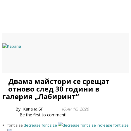
Previous
Previous
Next
Next
Двама майстори се срещат
Year
Month
Year
Month
отново след 30 години в
галерия „Лабиринт“
By
Капана.БГ
Юни 16, 2026
Be the first to comment!
font size
decrease font size
increase font size