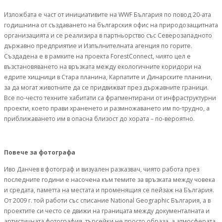
Изложбата е част от инициативите на WWF България по повод 20-ата
годишнина от създаването на българския офис на природозащитната
организацията и се реализира в партньорство със Северозападното
държавно предприятие и Изпълнителната агенция по горите.
Създадена е в рамките на проекта ForestConnect, чиято цел е
възстановяването на връзката между екологичните коридори на
едрите хищници в Стара планина, Карпатите и Динарските планини,
за да могат животните да се придвижват през държавните граници.
Все по-често техните хабитати са фрагментирани от инфраструктурни
проекти, което прави храненето и размножаването им по-трудно, а
приближаването им в опасна близост до хората – по-вероятно.
Повече за фотографа
Иво Данчев в фотограф и визуален разказвач, чиято работа през
последните години е насочена към темите за връзката между човека
и средата, паметта на местата и променящия се пейзаж на България.
От 2009 г. той работи със списание National Geographic България, а в
проектите си често се движи на границата между документалната и
артистичната фотография, търсейки не просто образа, а атмосферата