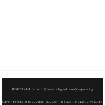
КОНТАКТИ
:
redactor@kapana.bg
;
reklama@kapana.bg
Всички мнения и твърдения, изразени в това или във всяко друго