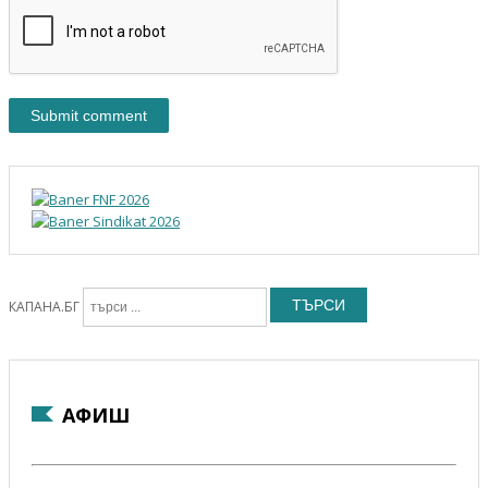
ТЪРСИ
КАПАНА.БГ
АФИШ