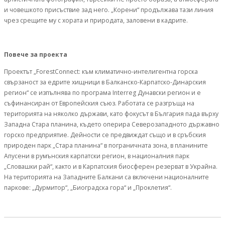
и човешкото присъствие зад него. „Корени“ продължава тази линия
чрез срещите му с хората и природата, заловени в кадрите.
Повече за проекта
Проектът „ForestConnect: към климатично-интелигентна горска
свързаност за едрите хищници в Балканско-Карпатско-Динарския
региoн“ се изпълнява по програма Interreg Дунавски регион и е
съфинансиран от Европейския съюз. Работата се разгръща на
територията на няколко държави, като фокусът в България пада върху
Западна Стара планина, където оперира Северозападното държавно
горско предприятие. Дейности се предвиждат също и в сръбския
природен парк „Стара планина“ в пограничната зона, в планините
Апусени в румънския карпатски регион, в националния парк
„Словашки рай“, както и в Карпатския биосферен резерват в Украйна.
На територията на Западните Балкани са включени националните
паркове: „Дурмитор“, „Биоградска гора“ и „Проклетия“.