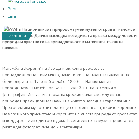
Print
Email
„Корени“ на Иво Данчев изследва невидимата връзка между човек и
ИЗЛОЖБИ
природа и чувството на принадлежност към живата тъкан на
Балкана
Изложбата „Корени“ на Иво Данчев, която разказва за
принадлежността – към място, памет и живата тъкан на Балкана, ще
бъде открита на 17 юни (сряда) от 18:00 ч. в Националния
природонаучен музей при БАН. С въздействаща селекция от
фотографии, Иво Данчев показва крехкия баланс между дивата
природа и традиционния начин на живот в Западна Стара планина.
Чрез обектива му посетителите ще се потопят в свят, в който корените
на човешкото присъствие и корените на дивата природа се преплитат
и поддържат жив един общ дом. Посетителите на музея ще могат да
разгледат фотографиите до 23 септември.