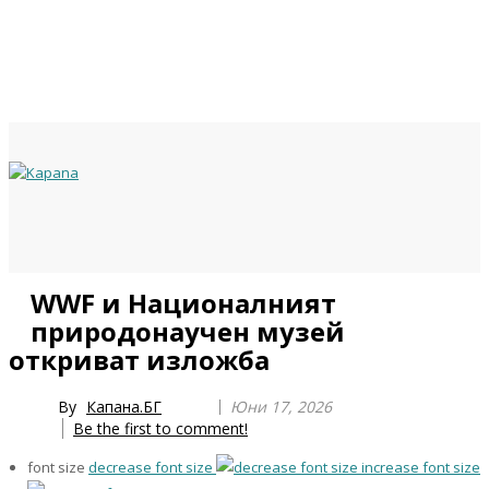
Previous
Previous
Next
Next
WWF и Националният
Year
Month
Year
Month
природонаучен музей
откриват изложба
By
Капана.БГ
Юни 17, 2026
Be the first to comment!
font size
decrease font size
increase font size