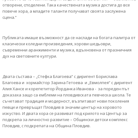
отворени, споделени. Така качествената музика достига до все
повече хора, а младите таланти получават своята заслужена
сцена.“
Публиката имаше възможност да се наслади на богата палитра от
класически коледни произведения, хорови шедьоври,
съвременни аранжименти и музика, вдъхновена от празничния
дух на световните култури.
Двата състава – „Стефка Благоева“ с диригент Борислава
Благоева и хормайстор Зарина Гетоева и „Евмолпея“ с диригент
Алия Хансе и корепетитор Йорданка Иванова - за пореден път
доказаха защо са емблеми на пловдивската певческа школа. Те
съчетават традиция и модерност, възпитават нови поколения
певци и превръщат Пловдив в значим център на хоровото
изкуство. И двата хора се развиват под крилото на Център за
подкрепа за личностно развитие – Общински детски комплекс
Пловдив, с подкрепата на Община Пловдив.