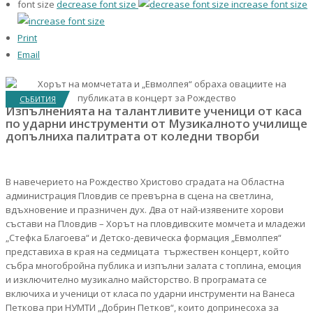
font size
decrease font size
increase font size
Print
Email
СЪБИТИЯ
Изпълненията на талантливите ученици от каса
по ударни инструменти от Музикалното училище
допълниха палитрата от коледни творби
В навечерието на Рождество Христово сградата на Областна
администрация Пловдив се превърна в сцена на светлина,
вдъхновение и празничен дух. Два от най-изявените хорови
състави на Пловдив – Хорът на пловдивските момчета и младежи
„Стефка Благоева“ и Детско-девическа формация „Евмолпея“
представиха в края на седмицата тържествен концерт, който
събра многобройна публика и изпълни залата с топлина, емоция
и изключително музикално майсторство. В програмата се
включиха и ученици от класа по ударни инструменти на Ванеса
Петкова при НУМТИ „Добрин Петков“, които допринесоха за