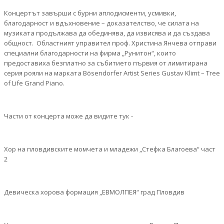
Концертът завърши с бурни аплодисменти, усмивки,
благодарност и вдъхновение – доказателство, че силата на
музиката продължава да обединява, да извисява и да създава
общност. Областният управител проф. Христина Янчева отправи
специални благодарности на фирма „Рунитон“, които
предоставиха безплатно за събитието първия от лимитирана
серия рояли на марката Bösendorfer Artist Series Gustav Klimt – Tree
of Life Grand Piano.
Части от концерта може да видите тук -
Хор на пловдивските момчета и младежи „Стефка Благоева“ част
2
Девическа хорова формация „ЕВМОЛПЕЯ“ град Пловдив