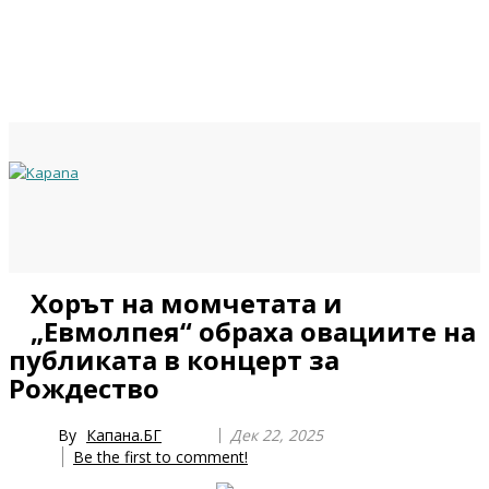
Previous
Previous
Next
Next
Хорът на момчетата и
Year
Month
Year
Month
„Евмолпея“ обраха овациите на
публиката в концерт за
Рождество
By
Капана.БГ
Дек 22, 2025
Be the first to comment!