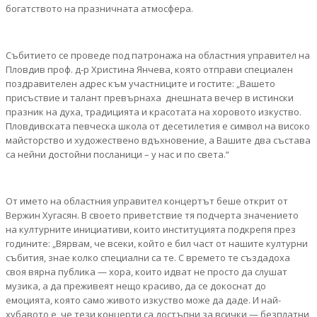
богатството на празничната атмосфера.
Събитието се проведе под патронажа на областния управител на
Пловдив проф. д-р Христина Янчева, която отправи специален
поздравителен адрес към участниците и гостите: „Вашето
присъствие и талант превърнаха днешната вечер в истински
празник на духа, традицията и красотата на хоровото изкуство.
Пловдивската певческа школа от десетилетия е символ на високо
майсторство и художествено вдъхновение, а Вашите два състава
са нейни достойни посланици – у нас и по света.“
От името на областния управител концертът беше открит от
Вержин Хугасян. В своето приветствие тя подчерта значението
на културните инициативи, които институцията подкрепя през
годините: „Вярвам, че всеки, който е бил част от нашите културни
събития, знае колко специални са те. С времето те създадоха
своя вярна публика — хора, които идват не просто да слушат
музика, а да преживеят нещо красиво, да се докоснат до
емоцията, която само живото изкуство може да даде. И най-
хубавото е, че тези концерти са достъпни за всички — безплатни,