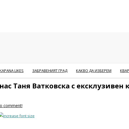
KAPANA LIKES
ЗАБРАВЕНИЯТ ГРАД
КАКВО ДА ИЗБЕРЕМ
КВА
нас Таня Ватковска с ексклузивен 
 to comment!