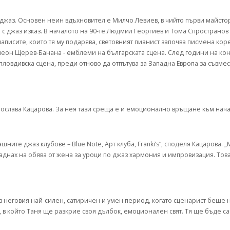
джаз. Основен неин вдъхновител е Милчо Левиев, в чийто първи майсторс
с джаз изказ. В началото на 90-те Людмил Георгиев и Тома Спространов 
т записите, които тя му подарява, световният пианист започва писмена ко
еон Щерев-Банана - емблеми на българската сцена. След години на конц
 пловдивска сцена, преди отново да отпътува за Западна Европа за съвме
лава Кацарова. За нея тази среща е и емоционално връщане към начал
шните джаз клубове – Blue Note, Арт клуба, Franki’s“, споделя Кацарова. 
аднах на обява от жена за уроци по джаз хармония и импровизация. Тов
д“ в неговия най-силен, сатиричен и умен период, когато сценарист беш
т, в който Таня ще разкрие своя дълбок, емоционален свят. Тя ще бъде с