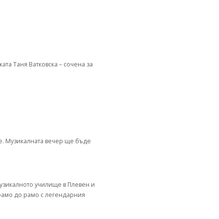
ата Таня Ватковска – сочена за
е. Музикалната вечер ще бъде
Музикалното училище в Плевен и
 рамо до рамо с легендарния