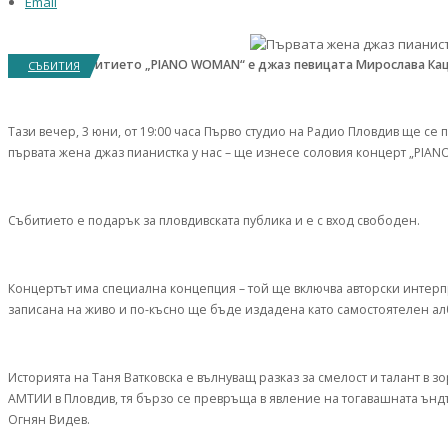
Email
Водещ на събитието „PIANO WOMAN“ е джаз певицата Мирослава Ка
СЪБИТИЯ
Тази вечер, 3 юни, от 19:00 часа Първо студио на Радио Пловдив ще се
първата жена джаз пианистка у нас – ще изнесе соловия концерт „PIA
Събитието е подарък за пловдивската публика и е с вход свободен.
Концертът има специална концепция – той ще включва авторски интер
записана на живо и по-късно ще бъде издадена като самостоятелен ал
Историята на Таня Ватковска е вълнуващ разказ за смелост и талант в
АМТИИ в Пловдив, тя бързо се превръща в явление на тогавашната ъндъ
Огнян Видев.