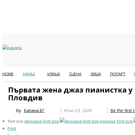
HOME
АФИШ
УЛИЦА
СЦЕНА
ЛИЦА
ПОПАРТ
Previous
Previous
Next
Next
Първата жена джаз пианистка у 
Year
Month
Year
Month
Пловдив
By
Капана.БГ
Юни 03, 2026
Be the first
font size
decrease font size
increase font size
Print