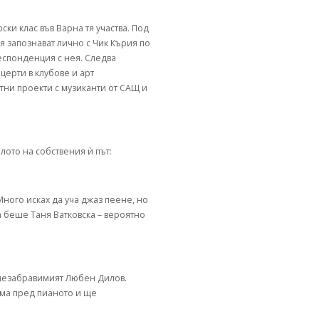
ки клас във Варна тя участва. Под
я запознават лично с Чик Кърия по
респонденция с нея. Следва
ерти в клубове и арт
стни проекти с музиканти от САЩ и
ото на собствения ѝ път:
„Много исках да уча джаз пеене, но
а беше Таня Ватковска – вероятно
е незабравимият Любен Дилов.
ама пред пианото и ще