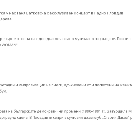
царова
 превърне в сцена на едно дългоочаквано музикално завръщане. Пианистк
NO WOMAN“.
претации и импровизации на пиеси, вдъхновени от и посветени на женит
бум.
 зората на българските демократични промени (1990–1991 г.). Завършила 
рграунд сцена. В Пловдив тя свири в култовия джаз клуб „Стария Дакел“