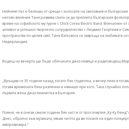
Нейният път е белязан от срещи с колосите на световния и българския 
негово влияние Таня развива стила си да преплита българския фолклор 
време на софийското му турне с Chick Corea Electric Band. Впечатлен о
активно и успешно творческо сътрудничество с Людмил Георгиев и Сим
пространства по целия свят, Таня Ватковска се завръща на любимата си
Нидерландия.
Водещ на вечерта ще бъде обичаната джаз певица и радиоводещ Мирос
„Връщам се 35 години назад, когато бях студентка, а вечер пеех в тогава
тогава времената бяха различни и нямаше при кого. Така случайно поп
първата жена джаз пианистка в България.
Помня, че в онези смели години бях част и от прословутия „Ку-Ку бен
Днес, обратно към музиката, имам честта да ви поканя на един концер
импровизира.“