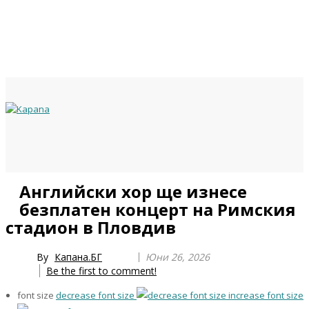
Previous
Previous
Next
Next
Английски хор ще изнесе
Year
Month
Year
Month
безплатен концерт на Римския
стадион в Пловдив
By
Капана.БГ
Юни 26, 2026
Be the first to comment!
font size
decrease font size
increase font size