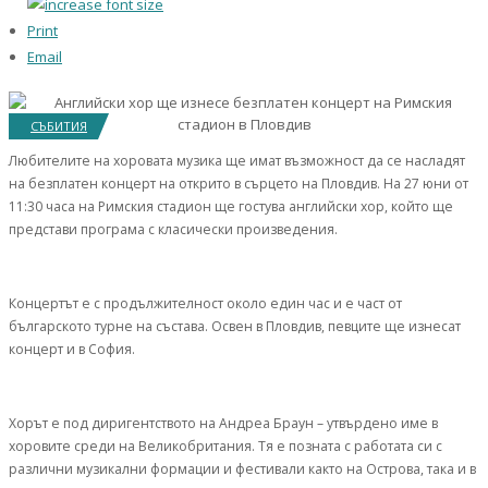
Print
Email
СЪБИТИЯ
Любителите на хоровата музика ще имат възможност да се насладят
на безплатен концерт на открито в сърцето на Пловдив. На 27 юни от
11:30 часа на Римския стадион ще гостува английски хор, който ще
представи програма с класически произведения.
Концертът е с продължителност около един час и е част от
българското турне на състава. Освен в Пловдив, певците ще изнесат
концерт и в София.
Хорът е под диригентството на Андреа Браун – утвърдено име в
хоровите среди на Великобритания. Тя е позната с работата си с
различни музикални формации и фестивали както на Острова, така и в