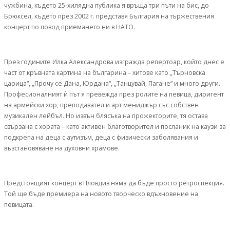
чужбина, където 25-хилядна публика я връща три пъти на бис, до
Брюксел, където през 2002 г. представя България на тържествения
концерт по повод приемането ни в НАТО.
През годините Илка Александрова изгражда репертоар, който днес е
част от кръвната картина на българина – хитове като „Търновска
царица“, „Прочу се Дана, Юрдана“, „Танцувай, Пагане“ и много други.
Професионалният ѝ път я превежда през ролите на певица, диригент
на армейски хор, преподавател и арт мениджър със собствен
музикален лейбъл. Но извън блясъка на прожекторите, тя остава
свързана с хората – като активен благотворител и посланик на каузи за
подкрепа на деца с аутизъм, деца с физически заболявания и
възстановяване на духовни храмове.
Предстоящият концерт в Пловдив няма да бъде просто ретроспекция.
Той ще бъде премиера на новото творческо вдъхновение на
певицата.