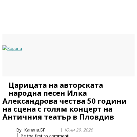
Previous
Previous
Next
Next
Царицата на авторската
Year
Month
Year
Month
народна песен Илка
Александрова чества 50 години
на сцена с голям концерт на
Античния театър в Пловдив
By
Капана.БГ
Юни 29, 2026
Be the first to comment!