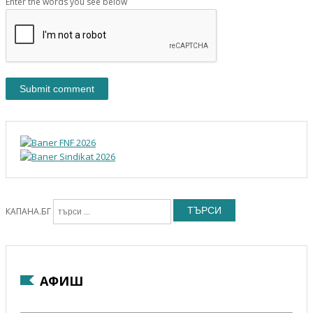
Enter the words you see below
ТЪРСИ
КАПАНА.БГ
АФИШ