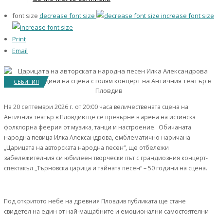
font size
decrease font size
increase font size
Print
Email
СЪБИТИЯ
На 20 септември 2026 г. от 20:00 часа величествената сцена на
Античния театър в Пловдив ще се превърне в арена на истинска
фолклорна феерия от музика, танци и настроение. Обичаната
народна певица Илка Александрова, емблематично наричана
„Царицата на авторската народна песен“, ще отбележи
забележителния си юбилеен творчески път с грандиозния концерт-
спектакъл „Търновска царица и тайната песен“ – 50 години на сцена.
Под откритото небе на древния Пловдив публиката ще стане
свидетел на един от най-мащабните и емоционални самостоятелни