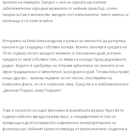
проекти на певицата. Заедно с нея на сцената ще излязат
забележителни народни музиканти от нейния оркестър, огнен
танцов състав и множество звездни гост-изпълнители, чиито имена са
изненада и се пазят в тайна.
Историята на Илка Александрова е разказ за смелостта да разчупиш
канона и да създадеш собствен почерк. Всичко започва в средата на
70-те години, когато младото момиче от Хасковския край, усетило
нуждата от свой собствен стил, се явява на конкурс пред държавното
радио. Журито я одобрява, но отправя забележка, че пеенето ѝ не
звучи традиционно и автентично за родния ѝ край. Тогава Илка прави
нещо дръзко – записва първите си пет песни, спестявайки на
комисията факта, че ги е написала сама. Сред тях е и емблематичната
„Джанъм Тодоро, кажи Тодорке“.
Това е началото на един феномен в тракийската музика. През 80-те
години нейната звезда изгрява ярко, а специфичният ѝ стил се
превръща в дългоочакваното съвременно интерпретиране на
фолклора ни. Нейният талант я отвежда от препълнените стадиони в