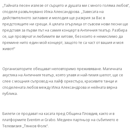
„Тайната песен излезе от сърцето и душата ми с много голяма любов“,
споделя развълнувано Илка Александрова. „Завесата на
действителното заглавие и мелодия ще разкрия за Вас в
предстоящите ни срещи. А цялата огърлица от съвсем нови песни ще
представя за първи път на самия концерт в Античния театър. Разбира
се, ще прозвучат и любимите ви хитове, без които е немислимо да
премине нито един мой концерт, защото те са част от вашия и моя
живот!“
Организаторите обещават неповторимо преживяване. Магичната
акустика на Античния театър, която улавя и най-тихия шепот, ще се
слее с мощния съпровод на лайф оркестъра, красивите танци и
споделената любов между Илка Александрова и нейната вярна
публика.
Билети се продават на касата пред Община Пловдив, както и в
платформите Eventim и Grabo. Медиен партньор на събитието е
Телевизия „Тянков Фолк“.