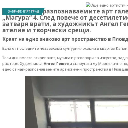
Една от най-разпознаваемите арт гал
ЗАБРАВЕНИЯТ ГРАД
„Магура“ 4. След повече от десетилетие
затваря врати, а художникът Ангел Ге
ателие и творчески срещи.
Краят на едно знаково арт пространство в Плов
Една от последните независими културни локации в квартал Капан
Тези дни вместо откривания, музика и разговори за изкуство, за
рафтове. Художникът
Ангел Гешев
и съпругата му Марги лично по
едно от най-разпознаваемите артистични пространства в Пловдив