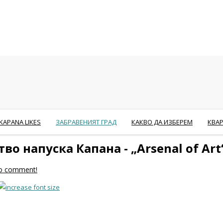
KAPANA LIKES
ЗАБРАВЕНИЯТ ГРАД
КАКВО ДА ИЗБЕРЕМ
КВА
о напуска Капана - „Arsenal of Art
 to comment!