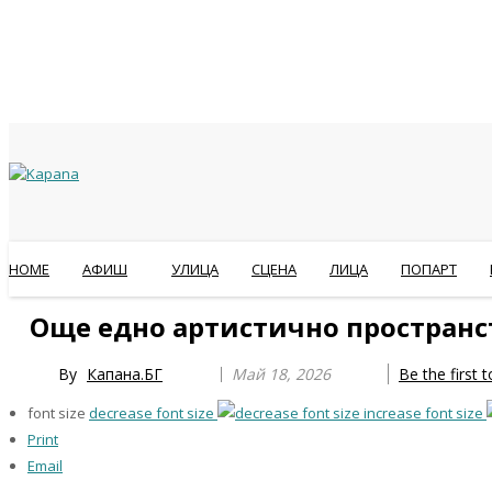
HOME
АФИШ
УЛИЦА
СЦЕНА
ЛИЦА
ПОПАРТ
Previous
Previous
Next
Next
Още едно артистично пространств
Year
Month
Year
Month
By
Капана.БГ
Май 18, 2026
Be the first
font size
decrease font size
increase font size
Print
Email