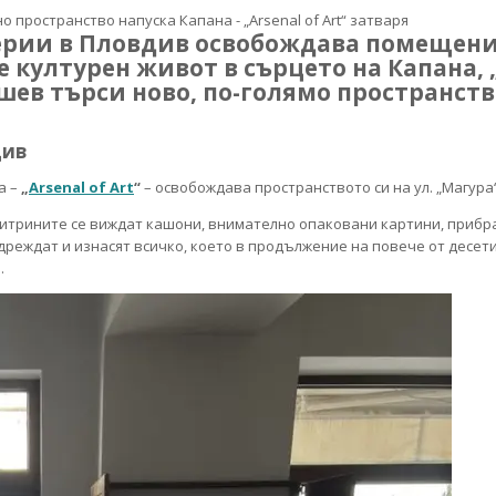
ерии в Пловдив освобождава помещение
 културен живот в сърцето на Капана, „A
шев търси ново, по-голямо пространств
див
а –
„
Arsenal of Art
“
– освобождава пространството си на ул. „Магура“
д витрините се виждат кашони, внимателно опаковани картини, приб
дреждат и изнасят всичко, което в продължение на повече от десет
.