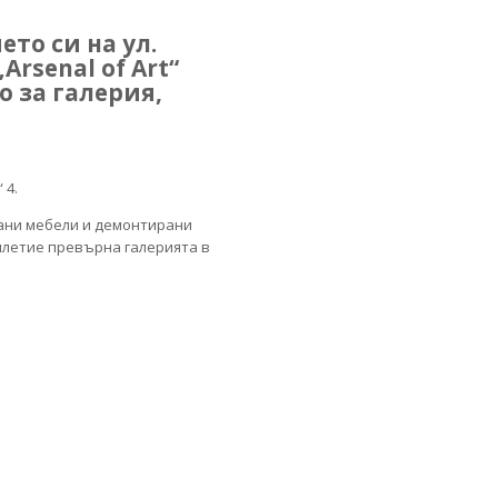
то си на ул.
rsenal of Art“
о за галерия,
 4.
рани мебели и демонтирани
илетие превърна галерията в