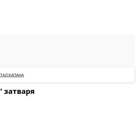
РТАЛ КАПАНА
“ затваря