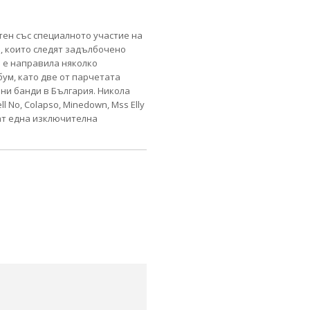
тен със специалното участие на
е, които следят задълбочено
ва е направила няколко
албум, като две от парчетата
бни банди в България. Никола
l No, Colapso, Minedown, Mss Elly
кат една изключителна