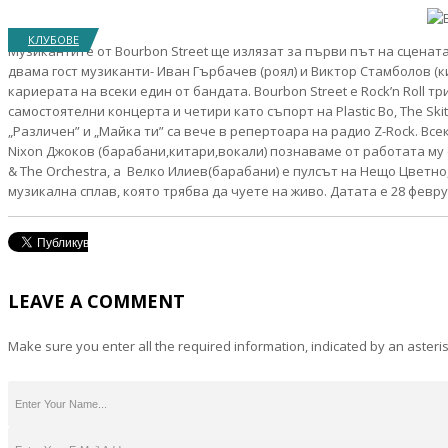
КЛУБОВЕ
Музикантите от Bourbon Street ще излязат за първи път на сценат
двама гост музиканти- Иван Гърбачев (роял) и Виктор Стамболов (к
кариерата на всеки един от бандата. Bourbon Street е Rock’n Roll т
самостоятелни концерта и четири като съпорт на Plastic Bo, The Skitn
„Различен” и „Майка ти” са вече в репертоара на радио Z-Rock. Все
Nixon Джоков (барабани,китари,вокали) познаваме от работата му с Ga
& The Orchestra, а Велко Илиев(барабани) е пулсът на Нещо Цветно
музикална сплав, която трябва да чуете на живо. Датата е 28 февруа
LEAVE A COMMENT
Make sure you enter all the required information, indicated by an asteris