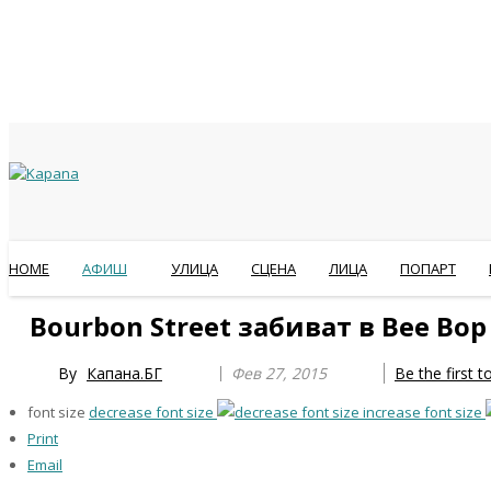
HOME
АФИШ
УЛИЦА
СЦЕНА
ЛИЦА
ПОПАРТ
Previous
Previous
Next
Next
Bourbon Street забиват в Bee Bop
Year
Month
Year
Month
By
Капана.БГ
Фев 27, 2015
Be the first 
font size
decrease font size
increase font size
Print
Email