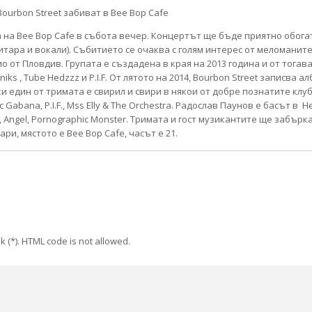
а на Bee Bop Cafe в събота вечер. Концертът ще бъде приятно обога
итара и вокали). Събитието се очаква с голям интерес от меломанит
рио от Пловдив. Групата е създадена в края на 2013 година и от тога
iks , Tube Hedzzz и P.I.F. От лятото на 2014, Bourbon Street записва 
ки един от тримата е свирил и свири в някои от добре познатите клу
bana, P.I.F., Mss Elly & The Orchestra. Радослав Паунов е басът в Hel
, Angel, Pornographic Monster. Тримата и гост музикантите ще забър
ри, мястото е Bee Bop Cafe, часът е 21.
k (*). HTML code is not allowed.