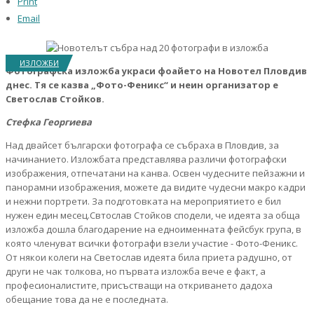
Print
Email
ИЗЛОЖБИ
Фотографска изложба украси фоайето на Новотел Пловдив
днес. Тя се казва „Фото-Феникс“ и неин организатор е
Светослав Стойков.
Стефка Георгиева
Над двайсет български фотографа се събраха в Пловдив, за
начинанието. Изложбата представлява различи фотографски
изображения, отпечатани на канва. Освен чудесните пейзажни и
панорамни изображения, можете да видите чудесни макро кадри
и нежни портрети. За подготовката на мероприятието е бил
нужен един месец.Свтослав Стойков сподели, че идеята за обща
изложба дошла благодарение на едноименната фейсбук група, в
която членуват всички фотографи взели участие - Фото-Феникс.
От някои колеги на Светослав идеята била приета радушно, от
други не чак толкова, но първата изложба вече е факт, а
професионалистите, присъстващи на откриването дадоха
обещание това да не е последната.