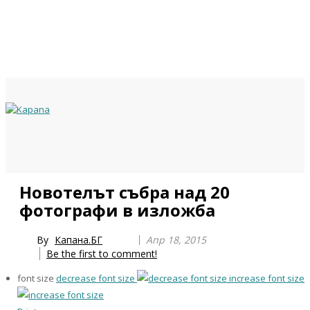
Previous
Previous
Next
Next
Новотелът събра над 20
Year
Month
Year
Month
фотографи в изложба
By
Капана.БГ
Апр 18, 2015
Be the first to comment!
font size
decrease font size
increase font size