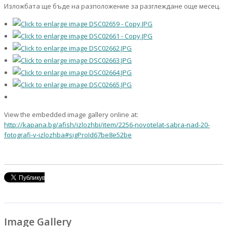
Изложбата ще бъде на разположение за разглеждане още месец.
View the embedded image gallery online at:
http://kapana.bg/afish/izlozhbi/item/2256-novotelat-sabra-nad-20-
fotografi-v-izlozhba#sigProId67be8e52be
Image Gallery