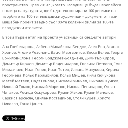
пространство. През 2019 г., когато Пловдив ще бъде Европейска
столица на културата, ще бъдат експонирани 100 реплики на
творбите на 100-те пловдивски художници – документ от този
мащабен проект заедно със 100-те колажни филма за 100-те
пловдивски ателиета.
В този първи етап на проекта участници са следните автори:
Ана Гребенарова, Албена Михайлова-Бенджи, Ален Роа, Атанас
Хранов, Ателие Резонанс, Васил Маргаритов, Веско Велев, Георги
Божилов-Слона, Георги Бояджиев-Бояджана, Димитър Киров,
Димитър Кирчев, Димитър Воденичаров, Евелина Петкова, Емил
Миразчиев, Иван Генов, Иван Тотев, Илиана Манукова, Кирила
Георгиева, Кольо Карамфилов, Кольо Мишев, Лили Кючукова,
Матей Матеев, Надя Генова, Николай Минчев, Николай Кучков,
Николай Томов, Николай Маринов, Никола Певичаров, Огнян
Читаков, Росица Кожухарова, Румен Жеков, Румен Манолов,
Саркис Нерсесян, Свилен Костадинов, Стоян Куцев, Христо
Николов, Тоню Цанев.