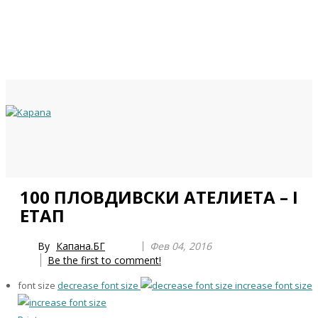
Previous
Previous
Next
Next
100 ПЛОВДИВСКИ АТЕЛИЕТА – I
Year
Month
Year
Month
ЕТАП
By
Капана.БГ
Фев 04, 2016
Be the first to comment!
font size
decrease font size
increase font size