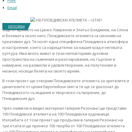
Print
Email
ИЗЛОЖБИ
Още от времето на Цанко Лавренов и Златьо Бояджиев, на Слона
и бохемата около него, Пловдивските ателиета са синоним на
креативен дух. Те носят една специфична Пловдивска атмосфера
и настроение, които са нарицателни за нашия град и неговата
култура. Има много живот в тези неповторими духовни
пространства на съмнения и разочарования, на търсене и
намиране, на размисли и удовлетворение, на полутонове и
нюанси, носещи белега на своето време.
В този проект ще отворим Пловдивските ателиета за зрителите и
ценителите от целия Европейски свят и те ще се докоснат до
Пловдивското съзидание и творческо сътворение, до
Пловдивския дух.
Чрез снимков и видео материал галерия Резонанс ще представи
100 Пловдивски ателиета на 100 Пловдивски художници.
Изложбата от този проект ще продължи в галерия Резонанс на
три етапа и ще пренесе 100 творби от 100 Пловдивски ателиета
на 100 Пловдивски артиста в атмосферата на галерийното