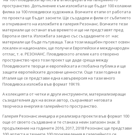
пространство. Допълнение към изложбата ще бъдат 100 колажни
филма за 100 пловдивски художника. Всичките етапи от работата
по проекта ще бъдат заснети. Ще създадем и филм от събитието
и откриването на изложбите в галерия Резонанс. Всичките тези
материали ще останат във времето и ще ни представят пред
Европа и света. Изложбата заедно със създадените от нас
материали ще бъде пътуваща. Така този мащабен проект освен
локален и национален, ще получи и Европейски и международен
отглас, т. е. РЕЗОНАНС. Пловдивското ателие като отворено
пространство чрез този проект ще даде среща между
Пловдивските творци и европейската и глобална публика и ще
защити европейските духовни ценности. Още тази година в
Италия ще се представи една кавърверсия на тази много
Пловдивска изложба във формат 19Х19.
А колекцията от четки и други инструменти, материализиращи
съзидателния дух на всеки автор, съхраняват неговата
творческа енергия в галерийното пространство.
Галерия Резонанс иницира и реализира проекти във формат 100
още от своето създаване и те станаха неин запазен знак. В
продължение на годините 2016, 2017, 2018 Резонанс ще представи
100 артиста и техните 100 произведения в галерийното си