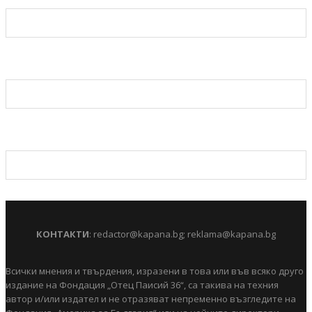
КОНТАКТИ
:
redactor@kapana.bg
;
reklama@kapana.bg
Всички мнения и твърдения, изразени в това или във всяко друго
издание на Фондация „Отец Паисий 36“, са такива на техния
автор и/или издател и не отразяват непременно възгледите на