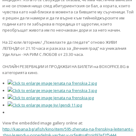
и не си спомня нищо след абитуриентския си бал, а хората, които
чувства като най-близки в момента са бившите му съученици. Той
е решен да ги намери и да ги върне към тийнейджърските им
години като ги забърква в поредица от щуротии, които
преобръщат живота им по неочакван дори и за него начин.
На 22 юли /вторник/ „Пожелахте да гледате“ отново ЖИВИ
ЛЕГЕНДИ от 21.10 часа и разказа за „Вечния град“ на уникалния
Уди Алън - НА РИМ С ЛЮБОВ от 23.30 часа.
ОНЛАЙН РЕЗЕРВАЦИИ И ПРОДАЖБИ НА БИЛЕТИ на BOXOFFICE.BG в
категорията кино.
View the embedded image gallery online at:
http://kapana.bg/afish/kino/item/595-zhenata-na-frenskiya-leitenant-i-
zhivi-legendi-v-ponedelnik-vecher-v-orfei#sigProId97ef2f5444