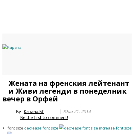
Previous
Previous
Next
Next
Жената на френския лейтенант
Year
Month
Year
Month
и Живи легенди в понеделник
вечер в Орфей
By
Капана.БГ
Юли 21, 2014
Be the first to comment!
font size
decrease font size
increase font size