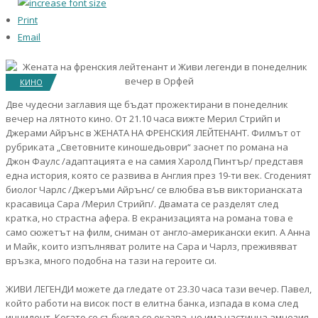
Print
Email
КИНО
Две чудесни заглавия ще бъдат прожектирани в понеделник
вечер на лятното кино. От 21.10 часа вижте Мерил Стрийп и
Джерами Айрънс в ЖЕНАТА НА ФРЕНСКИЯ ЛЕЙТЕНАНТ. Филмът от
рубриката „Световните киношедьоври“ заснет по романа на
Джон Фаулс /адаптацията е на самия Харолд Пинтър/ представя
една история, която се развива в Англия през 19-ти век. Сгоденият
биолог Чарлс /Джеръми Айрънс/ се влюбва във викторианската
красавица Сара /Мерил Стрийп/. Двамата се разделят след
кратка, но страстна афера. В екранизацията на романа това е
само сюжетът на филм, сниман от англо-американски екип. А Анна
и Майк, които изпълняват ролите на Сара и Чарлз, преживяват
връзка, много подобна на тази на героите си.
ЖИВИ ЛЕГЕНДИ можете да гледате от 23.30 часа тази вечер. Павел,
който работи на висок пост в елитна банка, изпада в кома след
инцидент. Когато се събужда се оказва, че има частична амнезия