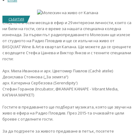
Email
СЪБИТИЯ
След почти осем месеца в ефир и 29 интересни личности, които са
ни били на гости, сега е време за нашата специална коледна
изненада. За първи път радиопредаването Молескин ще излезе
от студиото на Радио Пловдив и ще се излъчи на живо от
BASQUIAT Wine & Art в квартал Капана. Ще можете да се срещнете
с водещите Стефка Цанева и Виктор Янков и с техните специални
гости:
Арх. Мила Иванова и арх. Цветомир Павлов (Cachè atelie)
Десислава Стоянова („За земята“)
арх. Катерина Сербезова (Serendipity')
Стефан Горанов (Incubator, @KANAPE KANAPE - Vibrant Media,
КАПАНА МАРКЕТ)
Гостите в предаването ще подберат музиката, която ще звучи на
живо в ефира на Радио Пловдив. През 2015-та очаквайте цели
броеве с отделните гости.
За да подгреете за живото предаване в петък, посетете