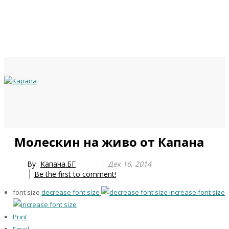
Previous
Previous
Next
Next
Молескин на живо от Капана
Year
Month
Year
Month
By
Капана.БГ
Дек 16, 2014
Be the first to comment!
font size
decrease font size
increase font size
Print