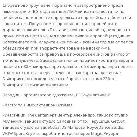
Според ново проучване, поръчано и разпространено преди
няколко дни от BG Бъди активен/ISCA липсата на достатъчна
физическа активност се определя като европейската „бомба със
закъснител”. Проучването, проведено във европейските
държави, включително България, показва, че обездвижеността
причинява смъртта на над половин милион европейци годишно.
Положението при младите е критично – всеки четирима от пет са
обездвижени, при възрастните това е 1 на всеки 4-ма.
Обездвижеността се превръща в по-сериозен рисков фактор от
тютюнопушенето. Заседналият начин на живот коства на Европа
повече от 80 милиарда евро годишно – с 5 милиарда евро повече,
отколкото светът отделя годишно за лекарства против рак.
България е на последно място в Европа, като само 22% от
българите са физически активни.
Пловдив – организатори сдружение „БГ Бъди активен“
- място: пл. Римски стадион (Джумая)
- участници: The Center, Арт център Алехандро, танцово студио
Милениум, танцово студио Самодиви от гр. Перущица, GetOut,
танцово студио SalsadeCuba, DS Mariposa, RoyceDance Studio,
WOW Sport, Клуб по акробатичен рокендрол Magic, Риуорд