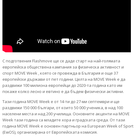
С подготвения Flashmove ще се даде старт на най-голямата
европейска обществена кампания за физическа активност и
спорт MOVE Week , която се провежда в България и още 37
европейски държави от пет години. Целта на MOVE Week е да
раздвижи 100 милиона европейци до 2020-та година като им
покаже колко лесно и евтино е да бъдем физически активни.
Тази година MOVE Week е от 14-ти до 27-ми септември и ще
раздвижи 150 000 българи, от които 50 000 ученика, в над 100
населени места и над 200 училища. Основните акценти на MOVE
Week тази година са младите хора и градската среда. От тази
година MOVE Week е основен партньор на European Week of Sport
(EwOS), организирана от Европейската комисия.