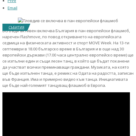
Print
Email
СЪБИТИЯ
BG Бъди активен включва България в пан европейски флашмоб,
наречен Flashmove, по повод откриването на европейската
седмица на физическата активност и спорт MOVE Week. На 13-ти
септември в 18.00 българско време в България и в още над 30
европейски държави (17.00 часа централно европейско време) ще
се изпълни един и същи лесен танц, в който ще бъдат поканени
да участват всички преминаващи граждани. Музиката, на която
ще бъде изпълнен танца, е ремикс на Одата на радостта, записан
във Франция. Има и примерно видео към танца. Инициативата
ще бъде най-големият танцуващ флашмоб в Европа.