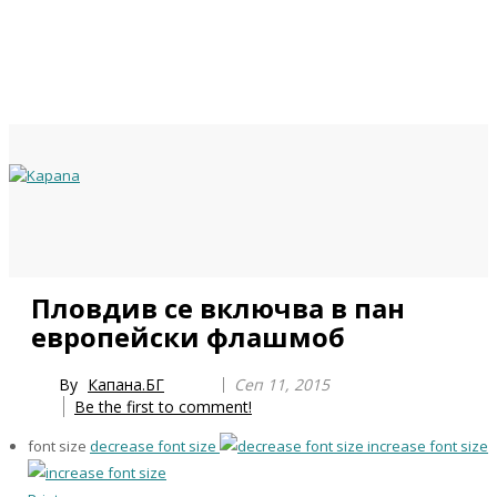
Previous
Previous
Next
Next
Пловдив се включва в пан
Year
Month
Year
Month
европейски флашмоб
By
Капана.БГ
Сеп 11, 2015
Be the first to comment!
font size
decrease font size
increase font size