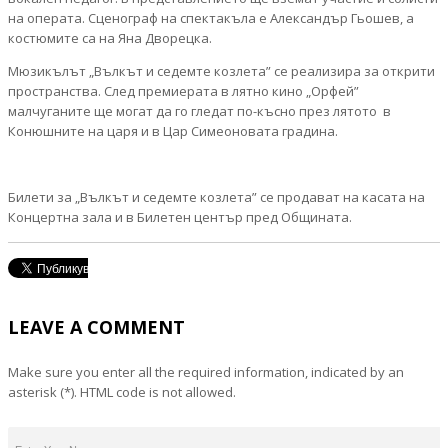
на операта. Сценограф на спектакъла е Александър Гьошев, а
костюмите са на Яна Дворецка.
Мюзикълът „Вълкът и седемте козлета” се реализира за открити
пространства. След премиерата в лятно кино „Орфей”
малчуганите ще могат да го гледат по-късно през лятото в
Конюшните на царя и в Цар Симеоновата градина.
Билети за „Вълкът и седемте козлета” се продават на касата на
Концертна зала и в Билетен център пред Общината.
LEAVE A COMMENT
Make sure you enter all the required information, indicated by an
asterisk (*). HTML code is not allowed.