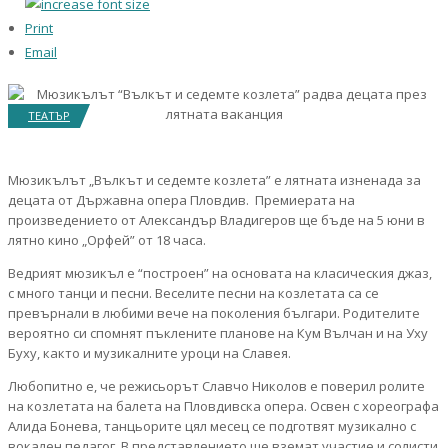
Print
Email
ТЕАТЪР
Мюзикълът „Вълкът и седемте козлета” е лятната изненада за
децата от Държавна опера Пловдив. Премиерата на
произведението от Александър Владигеров ще бъде на 5 юни в
лятно кино „Орфей” от 18 часа.
Ведрият мюзикъл е “построен” на основата на класическия джаз,
с много танци и песни. Веселите песни на козлетата са се
превърнали в любими вече на поколения българи. Родителите
вероятно си спомнят пъклените планове на Кум Вълчан и на Уху
Буху, както и музикалните уроци на Славея.
Любопитно е, че режисьорът Славчо Николов е поверил ролите
на козлетата на балета на Пловдивска опера. Освен с хореографа
Алида Бонева, танцьорите цял месец се подготвят музикално с
вокален педагог. В представлението ще вземат участие и солисти