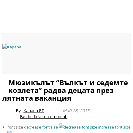
Previous
Previous
Next
Next
Мюзикълът “Вълкът и седемте
Year
Month
Year
Month
козлета” радва децата през
лятната ваканция
By
Капана.БГ
Май 28, 2015
Be the first to comment!
font size
decrease font size
increase font size