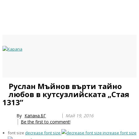
Previous
Previous
Next
Next
Руслан Мъйнов върти тайно
Year
Month
Year
Month
любов в кутсузлийската „Стая
1313”
By
Капана.БГ
Май 19, 2016
Be the first to comment!
font size
decrease font size
increase font size