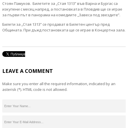
Стоян Памуков. Билетите за „Стая 1313” във Варна и Бургас са
изкупени с месец напред, а постановката в Пловдив ще се играе
за първи път в панорама на комедиите „Завеса под звездите”.
Билети за „Стая 1313” се продават в Билетен център пред
Общината. При дъжд постановката ще се играе в Концертна зала.
LEAVE A COMMENT
Make sure you enter all the required information, indicated by an
asterisk (*). HTML code is not allowed.