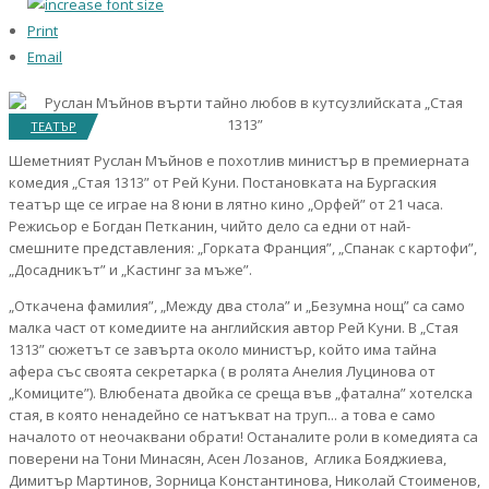
Print
Email
ТЕАТЪР
Шеметният Руслан Мъйнов е похотлив министър в премиерната
комедия „Стая 1313” от Рей Куни. Постановката на Бургаския
театър ще се играе на 8 юни в лятно кино „Орфей” от 21 часа.
Режисьор е Богдан Петканин, чийто дело са едни от най-
смешните представления: „Горката Франция”, „Спанак с картофи”,
„Досадникът” и „Кастинг за мъже”.
„Откачена фамилия”, „Между два стола” и „Безумна нощ” са само
малка част от комедиите на английския автор Рей Куни. В „Стая
1313” сюжетът се завърта около министър, който има тайна
афера със своята секретарка ( в ролята Анелия Луцинова от
„Комиците”). Влюбената двойка се среща във „фатална” хотелска
стая, в която ненадейно се натъкват на труп... а това е само
началото от неочаквани обрати! Останалите роли в комедията са
поверени на Тони Минасян, Асен Лозанов, Аглика Бояджиева,
Димитър Мартинов, Зорница Константинова, Николай Стоименов,