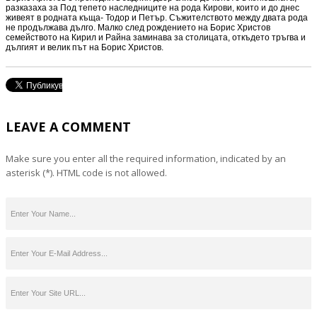
разказаха за Под тепето наследниците на рода Кирови, които и до днес
живеят в родната къща- Тодор и Петър. Съжителството между двата рода
не продължава дълго. Малко след рождението на Борис Христов
семейството на Кирил и Райна заминава за столицата, откъдето тръгва и
дългият и велик път на Борис Христов.
LEAVE A COMMENT
Make sure you enter all the required information, indicated by an
asterisk (*). HTML code is not allowed.