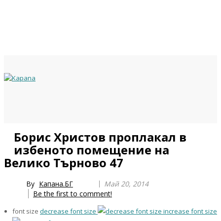
Previous
Previous
Next
Next
Борис Христов проплакал в
Year
Month
Year
Month
избеното помещение на
Велико Търново 47
By
Капана.БГ
Май 20, 2014
Be the first to comment!
font size
decrease font size
increase font size