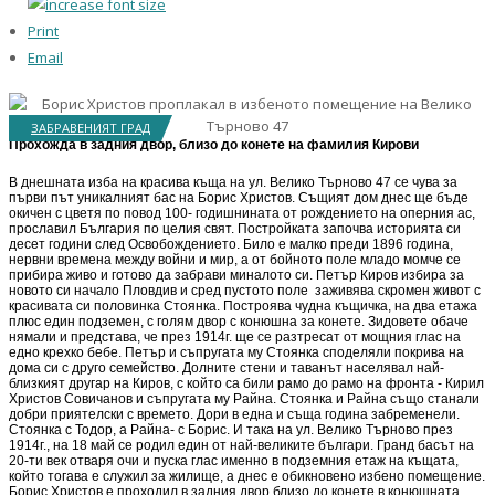
Print
Email
ЗАБРАВЕНИЯТ ГРАД
Прохожда в задния двор, близо до конете на фамилия Кирови
В днешната изба на красива къща на ул. Велико Търново 47 се чува за
първи път уникалният бас на Борис Христов. Същият дом днес ще бъде
окичен с цветя по повод 100- годишнината от рождението на оперния ас,
прославил България по целия свят. Постройката започва историята си
десет години след Освобождението. Било е малко преди 1896 година,
нервни времена между войни и мир, а от бойното поле младо момче се
прибира живо и готово да забрави миналото си. Петър Киров избира за
новото си начало Пловдив и сред пустото поле заживява скромен живот с
красивата си половинка Стоянка. Построява чудна къщичка, на два етажа
плюс един подземен, с голям двор с конюшна за конете. Зидовете обаче
нямали и представа, че през 1914г. ще се разтресат от мощния глас на
едно крехко бебе. Петър и съпругата му Стоянка споделяли покрива на
дома си с друго семейство. Долните стени и таванът населявал най-
близкият другар на Киров, с който са били рамо до рамо на фронта - Кирил
Христов Совичанов и съпругата му Райна. Стоянка и Райна също станали
добри приятелски с времето. Дори в една и съща година забременели.
Стоянка с Тодор, а Райна- с Борис. И така на ул. Велико Търново през
1914г., на 18 май се родил един от най-великите българи. Гранд басът на
20-ти век отваря очи и пуска глас именно в подземния етаж на къщата,
който тогава е служил за жилище, а днес е обикновено избено помещение.
Борис Христов е проходил в задния двор близо до конете в конюшната,