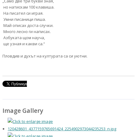
„Само две три букви зная,
но натискам 100 клавиша.
На писател си играя.
Умни писаници пиша.
Май описах доста случки.
Много лесно ги написах.
Азбуката щом науча,
ще узная и какви са.“
Пловдив и духът на културата са си уютни.
Image Gallery