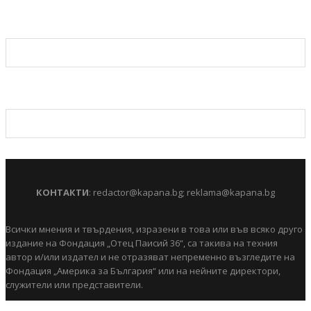
КОНТАКТИ
:
redactor@kapana.bg
;
reklama@kapana.bg
Всички мнения и твърдения, изразени в това или във всяко друго
издание на Фондация „Отец Паисий 36“, са такива на техния
автор и/или издател и не отразяват непременно възгледите на
Фондация „Америка за България“ или на нейните директори,
служители или представители.