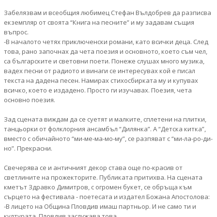
Забелязвам и всеобщия любимец Стефан Вълдобрев да разписва
екземпляр от своята “Книга на песните” и му задавам същия
въпрос.
-В началото четях приключенски романи, като всички деца. След
това, рано започнах да чета поезия и основното, което съм чел,
са българските и световни поети. Понеже слушах много музика,
вадех песни от радиото и винаги се интересувах кой е писал
текста на дадена песен. Намирах стихосбирката му и купувах
всичко, което е издадено. Просто ги изучавах. Поезия, чета
основно поезия.
Зад сцената виждам да се суетят и малките, сплетени на плитки,
танцьорки от фолклорния ансамбъл “Дилянка”. А “Детска китка”,
вместо с обичайното “ми-ме-ма-мо-му”, се разпяват с “ми-ла-ро-ди-
но”. Прекрасни.
Свечерява се и античният декор става още по-красив от
светлините на прожекторите. Публиката притихва. На сцената
кметът Здравко Димитров, с огромен букет, се обръща към
сърцето на фестивала - поетесата и издател Божана Апостолова:
-В лицето на Община Пловдив имаш партньор. И не само ти и
културата, Пловдив заслужава това.