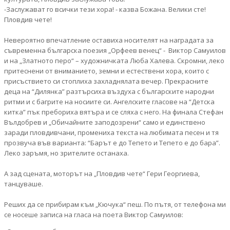
-Заслужават го всички тези хора! - казва Божана. Велики сте!
Пловдив чете!
Невероятно впечатление оставиха носителят на наградата за
съвременна българска поезия „Орфеев венец“ - Виктор Самуилов
и на „Златното перо“ – художничката Люба Халева. Скромни, леко
притеснени от вниманието, земни и естествени хора, които с
присъствието си стоплиха захладнялата вечер. Прекрасните
деца на “Дилянка” разтърсиха въздуха с българските народни
ритми и с багрите на носиите си. Ангелските гласове на “Детска
китка” пък пребориха вятъра и се сляха с него. На финала Стефан
Вълдобрев и „Обичайните заподозрени“ само и единствено
заради пловдивчани, промениха текста на любимата песен и тя
прозвуча във варианта: “Барът е до Тепето и Тепето е до бара”.
Леко заръмя, но зрителите останаха.
А зад сцената, моторът на „Пловдив чете“ Гери Георгиева,
танцуваше.
Реших да се прибирам към „Кючука“ пеш. По пътя, от телефона ми
се носеше записа на гласа на поета Виктор Самуилов: