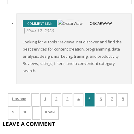
OSCARWAW
COMMENT LINK
Юли 12, 2026
Looking for AI tools? reviewai.net discover and find the
best services for content creation, programming, data
analysis, design, marketing, training, and productivity.
Reviews, ratings, filters, and a convenient category
search.
Начало
1
2
3
4
5
6
7
8
9
10
Край
LEAVE A COMMENT