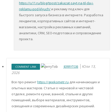
https://u11.ru/blog/tpost/zakazat-sayt-na-til-da-i-
reklamu-pod-klyuch/
и рекламу под ключ для
быстрого запуска бизнеса в интернете. Разработка
лендингов, корпоративных сайтов и интернет-
магазинов, настройка рекламных кампаний,
аналитики, CRM, SEO-подготовка и сопровождение
проекта.
Юли 13,
JERRYTOB
COMMENT LINK
2026
Все про ремонт
https://geekometr.ru
для начинающих и
опытных мастеров. Статьи о черновой и чистовой
отделке, ремонте кухни, ванной, спальни и других
помещений, выборе материалов, инструментов,
освещения и современных дизайнерских решений.