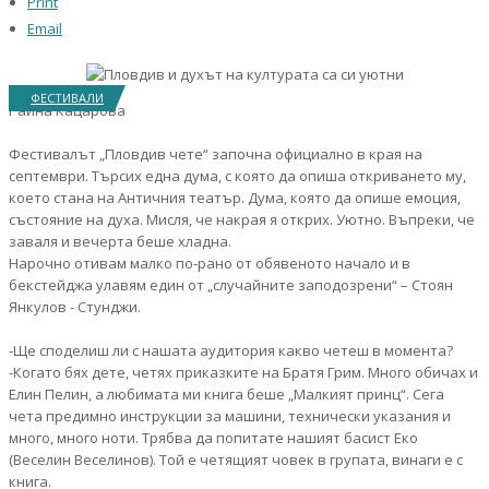
Print
Email
ФЕСТИВАЛИ
Райна Кацарова
Фестивалът „Пловдив чете“ започна официално в края на
септември. Търсих една дума, с която да опиша откриването му,
което стана на Античния театър. Дума, която да опише емоция,
състояние на духа. Мисля, че накрая я открих. Уютно. Въпреки, че
заваля и вечерта беше хладна.
Нарочно отивам малко по-рано от обявеното начало и в
бекстейджа улавям един от „случайните заподозрени“ – Стоян
Янкулов - Стунджи.
-Ще споделиш ли с нашата аудитория какво четеш в момента?
-Когато бях дете, четях приказките на Братя Грим. Много обичах и
Елин Пелин, а любимата ми книга беше „Малкият принц“. Сега
чета предимно инструкции за машини, технически указания и
много, много ноти. Трябва да попитате нашият басист Еко
(Веселин Веселинов). Той е четящият човек в групата, винаги е с
книга.