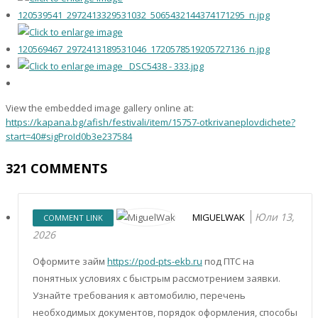
View the embedded image gallery online at:
https://kapana.bg/afish/festivali/item/15757-otkrivaneplovdichete?
start=40#sigProId0b3e237584
321
COMMENTS
Юли 13,
MIGUELWAK
COMMENT LINK
2026
Оформите займ
https://pod-pts-ekb.ru
под ПТС на
понятных условиях с быстрым рассмотрением заявки.
Узнайте требования к автомобилю, перечень
необходимых документов, порядок оформления, способы