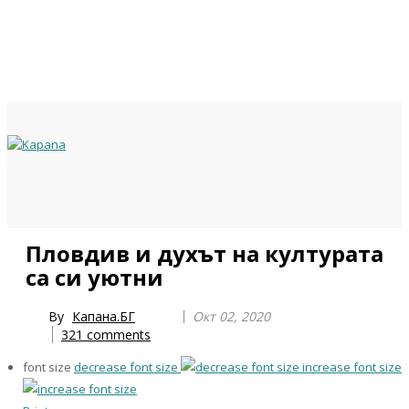
Previous
Previous
Next
Next
Пловдив и духът на културата
Year
Month
Year
Month
са си уютни
By
Капана.БГ
Окт 02, 2020
321
comments
font size
decrease font size
increase font size