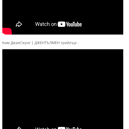
Ким ДжаеСеунг | ДЖЕНТЪЛМЕН трейлър -