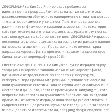
ДЕФОРМАЦИЯ на Кил Сео-Янг изследва проблема за
идентичността, превръщайки телата на изпълнителите във
взаимозаменяеми обекти, като едновременно с това подчертава
тяхната независимост и уникалност. Тялото е представено в
различните си физически и смислови измерения – като материя,
като притежание на егото, като цялост, изолирана от личността,
като конструкция на собствената ни воля. ДЕФОРМАЦИЯ изразява
постоянната вътрешна динамика на разпад и изграждане наново
на човешката идентичност. Представлението печели първа
награда за хореография на престижния сеулски танцов конкурс
Сцена на млади хореографи през 2013 г.
Спектакълът ДЖЕНТЪЛМЕН на Ким ДжаеСеунг е изграден върху
традиционно корейско танцово изпълнение. Хореографията,
вдъхновена от традиционен за Корея танц Hanryang-mu,
експериментира с различните режими на дишане в търсене на
нови движенчески естетики. Това се случва чрез анализиране на
жестовете и дишането, което се практикува в Hanryang-mu, като
непрекъснатият поток на движението бива накъсан на отделни
фрагменти, от които се изгражда нова поредица в естетиката на
съвременния танцов речник. Музиката е традиционна за Корея и
въплъщава стила и естетиката на jeong-jung-dong (неподвижност-