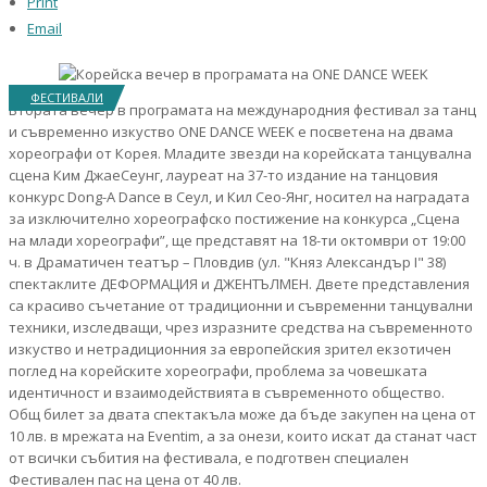
Print
Email
ФЕСТИВАЛИ
Втората вечер в програмата на международния фестивал за танц
и съвременно изкуство ONE DANCE WEEK е посветена на двама
хореографи от Корея. Младите звезди на корейската танцувална
сцена Ким ДжаеСеунг, лауреат на 37-то издание на танцовия
конкурс Dong-A Dance в Сеул, и Кил Сео-Янг, носител на наградата
за изключително хореографско постижение на конкурса „Сцена
на млади хореографи”, ще представят на 18-ти октомври от 19:00
ч. в Драматичен театър – Пловдив (ул. "Княз Александър I" 38)
спектаклите ДЕФОРМАЦИЯ и ДЖЕНТЪЛМЕН. Двете представления
са красиво съчетание от традиционни и съвременни танцувални
техники, изследващи, чрез изразните средства на съвременното
изкуство и нетрадиционния за европейския зрител екзотичен
поглед на корейските хореографи, проблема за човешката
идентичност и взаимодействията в съвременното общество.
Общ билет за двата спектакъла може да бъде закупен на цена от
10 лв. в мрежата на Eventim, а за онези, които искат да станат част
от всички събития на фестивала, е подготвен специален
Фестивален пас на цена от 40 лв.