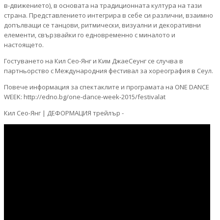
в-движението), в основата на традиционната култура на тази
страна. Представлението интегрира в себе си различни, взаимно
допълващи се танцови, ритмически, визуални и декоративни
елементи, свързвайки го едновременно с миналото и
настоящето.
Гостуването на Кил Сео-Янг и Ким ДжаеСеунг се случва в
партньорство с Международния фестивал за хореография в Сеул.
Повече информация за спектаклите и програмата на ONE DANCE
WEEK: http://edno.bg/one-dance-week-2015/festivalat
Кил Сео-Янг | ДЕФОРМАЦИЯ трейлър -