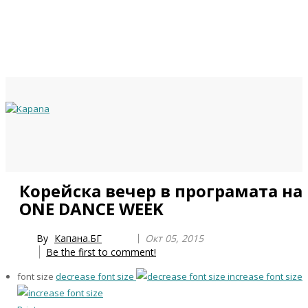
Previous
Previous
Next
Next
Корейска вечер в програмата на
Year
Month
Year
Month
ONE DANCE WEEK
By
Капана.БГ
Окт 05, 2015
Be the first to comment!
font size
decrease font size
increase font size