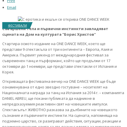
Print
Email
ФЕСТИВАЛИ
Съвършени тела и първични инстинкти завладяват
сцената на Дом на културата "Борис Христов"
Стартира осмото издание на ONE DANCE WEEK, което ще
представи 9 спектакъла от три континента – Европа, Азия и
Америка. Първият уикенд от международния фестивал за
съвременен танц и пърформанс, който ще продължи от 17
октомври до 1 ноември, ще представи спектакли от Испания и
Корея.
Откриващата фестивална вечер на ONE DANCE WEEK ще бъде
ознаменувана от едно звездно гостуване – носителят на
Националната награда за танц на Испания за 2014 г. – компанията
DANIEL ABREU, ще покани публиката да надникне в
непредсказуемия реактивен свят на човешките импулси.
Спектакълът ЖИВОТНО разказва за дълбините на човешкото
съзнание и първичните инстинкти. На сцената, напомняща на
подземно царство, се разиграват действия, ситуации, реакции и
взаимоотношения, които са свързани с идеята за животинското,