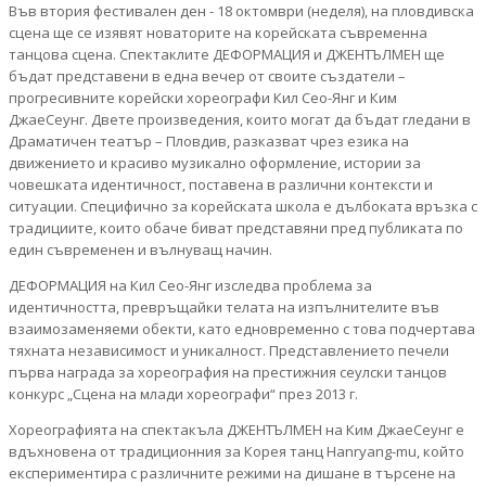
Във втория фестивален ден - 18 октомври (неделя), на пловдивска
сцена ще се изявят новаторите на корейската съвременна
танцова сцена. Спектаклите ДЕФОРМАЦИЯ и ДЖЕНТЪЛМЕН ще
бъдат представени в една вечер от своите създатели –
прогресивните корейски хореографи Кил Сео-Янг и Ким
ДжаеСеунг. Двете произведения, които могат да бъдат гледани в
Драматичен театър – Пловдив, разказват чрез езика на
движението и красиво музикално оформление, истории за
човешката идентичност, поставена в различни контексти и
ситуации. Специфично за корейската школа е дълбоката връзка с
традициите, които обаче биват представяни пред публиката по
един съвременен и вълнуващ начин.
ДЕФОРМАЦИЯ на Кил Сео-Янг изследва проблема за
идентичността, превръщайки телата на изпълнителите във
взаимозаменяеми обекти, като едновременно с това подчертава
тяхната независимост и уникалност. Представлението печели
първа награда за хореография на престижния сеулски танцов
конкурс „Сцена на млади хореографи“ през 2013 г.
Хореографията на спектакъла ДЖЕНТЪЛМЕН на Ким ДжаеСеунг е
вдъхновена от традиционния за Корея танц Hanryang-mu, който
експериментира с различните режими на дишане в търсене на