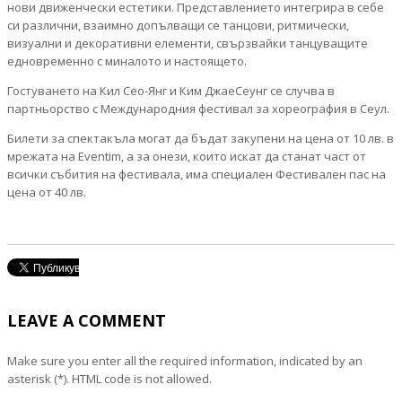
нови движенчески естетики. Представлението интегрира в себе
си различни, взаимно допълващи се танцови, ритмически,
визуални и декоративни елементи, свързвайки танцуващите
едновременно с миналото и настоящето.
Гостуването на Кил Сео-Янг и Ким ДжаеСеунг се случва в
партньорство с Международния фестивал за хореография в Сеул.
Билети за спектакъла могат да бъдат закупени на цена от 10 лв. в
мрежата на Eventim, а за онези, които искат да станат част от
всички събития на фестивала, има специален Фестивален пас на
цена от 40 лв.
LEAVE A COMMENT
Make sure you enter all the required information, indicated by an
asterisk (*). HTML code is not allowed.