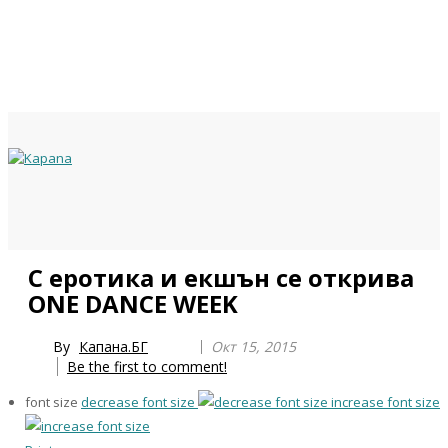
Previous
Previous
Next
Next
С еротика и екшън се открива
Year
Month
Year
Month
ONE DANCE WEEK
By
Капана.БГ
Окт 15, 2015
Be the first to comment!
font size
decrease font size
increase font size