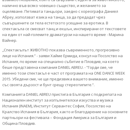
налично във всяко човешко същество, и желанието за
оцеляване. Петимата танцьори, заедно с хореографа Даниел
Абреу, използват езика на танца, за да предадат чрез
съвършените си тела естетското усещане за еротика. В
спектакъла се смесват танц и екшън, инспирирани от текстовете
на един от най-големите драматурзи на нашето време - Марина
Вайнер.
„Спектакълът ЖИВОТНО показва съвременното, прогресивно
лице на Испания.” - заяви Хайме Ермида, консул на Посолство на
Испания, по време на специално събитие в Пловдив, на което
беше представена компания DANIEL ABREU. - ”Горди сме, че
именно този спектакъл е част от програмата на ONE DANCE WEEK
2015. Убедени сме, че ще предизвика вашето внимание, именно
със своята дързост и бунт срещу стереотипите.”.
Компанията DANIEL ABREU пристига в България с подкрепата на
Национален институт за изпълнителски изкуства и музика
Испания (INAEM), Институт Сервантес София, Посолство на
Кралство Испания в България, както и благодарение на основните
партньори на фестивала – Фондация Америка за България и
Община Пловдив.