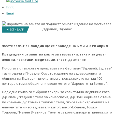
Print
Email
ФЕСТИВАЛИ
Фестивалът в Пловдив ще се проведе на 8-ми и 9-ти април
Предвидени са занятия както за възрастни, така и за деца -
лекции, практики, медитации, спорт, движение
По-богата от всякога е програмата на фестивал “Здравей, Здраве”
тази година в Пловдив. Осмото издание на здравословната
общност на България впечатлява с присъствието на над 100
лектора с теми, обединени около мотото “Даровете на Земята”.
Под едно крило са събрани лекари за холистична медицина като
д-р Иван Джеджев с тема за хомеопатия, д-р Зоя Георгиева с тема
по хранене, д-р Румен Стоилов с тема, свързана с хармонията на
елементите и изследователи като Вълко Чобанов, Тошко
Тодоров, Пламен Златинов. Темите са композинари в панели, като