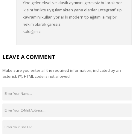
Yine geleneksel ve klasik ayrımını gereksiz bularak her
ikisini birlikte uygulamaktan yana olanlar Entegratif Tıp
kavramını kullanıyorlar ki modern tıp eğitimi almış bir
hekim olarak çaresiz
kaldığımız.
LEAVE A COMMENT
Make sure you enter all the required information, indicated by an
asterisk (*). HTML code is not allowed.