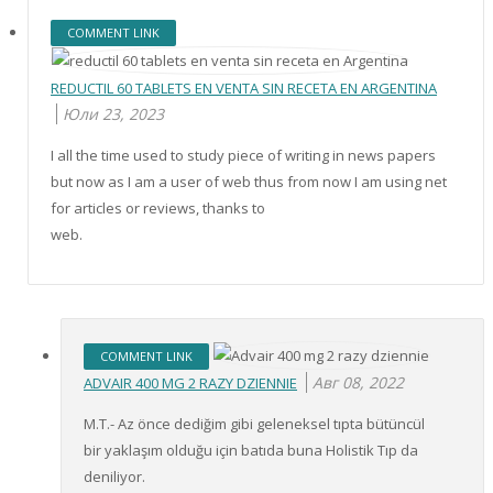
COMMENT LINK
REDUCTIL 60 TABLETS EN VENTA SIN RECETA EN ARGENTINA
Юли 23, 2023
I all the time used to study piece of writing in news papers
but now as I am a user of web thus from now I am using net
for articles or reviews, thanks to
web.
COMMENT LINK
Авг 08, 2022
ADVAIR 400 MG 2 RAZY DZIENNIE
M.T.- Az önce dediğim gibi geleneksel tıpta bütüncül
bir yaklaşım olduğu için batıda buna Holistik Tıp da
deniliyor.