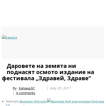
Previous
Previous
Next
Next
Даровете на земята ни
Year
Month
Year
Month
поднасят осмото издание на
фестивала „Здравей, Здраве“
By
Капана.БГ
Апр 03, 2017
4
comments
font size
decrease font size
increase font size