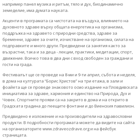
например панел музика и ритъм, тяло и дух, биодинамично
земеделие, има думата науката.
Акценти в програмата са чистотата на въздуха, влиянието на
духовното здраве върху общата енергетика на организма,
поддръжка на здравето с природни средства, здраве за
бременни, здраве за очите, изчистване на организма, силата на
подправките и много други. Предвидени са занятия както за
възрастни, така и за деца - лекции, практики, медитации, спорт,
движение. Всичко това в два дни с вход свободен за граждани и
гости на града.
Фестивалът ще се проведе на 8-ми и 9-ти април, събота и неделя,
в дома на културата “Борис Христов” на три етажа, в зали и
фоайета ще се проведе знаковото осмо издание на Пловдивската
инициатива за здраве, хармония и единство на Природа, Дух и
Човек. Спортните прояви са на закрито в дома и на открито в
Градската градина до пеещите фонтани и до Виенския павилион.
Предвидено е изложение и на производители на здравословни
продукти. В подробности програмата можете да видите на сайта
на организаторите www.zdraveozdrave.org и на фейсбук
страницата.