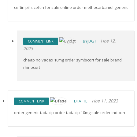
ceftin pills ceftin for sale online order methocarbamol generic
Ное 12,
BYJDGT
COMMENT LINK
2023
cheap nolvadex 10mg order symbicort for sale brand
rhinocort
Ное 11, 2023
DFATTE
COMMENT LINK
order generic tadacip order tadacip 10mg sale order indocin