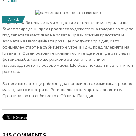
Email
АФИШ
Ръчно изработени килими от цветя и естествени материали ще
бъдат подредени пред Градската художествена галерия за първа
под тепетата Фестивал на розата. Празникът на красотата и
аромата на маслодайната роза ще продължи три дни, като
официален старт на събитието е утре, в 12 ч., пред галерията на
Главната. Освен розовите килими гостите ще могат да разгледат
фотоизложба, която ще разкрие основните етапи от
производството на розово масло. Ще бъде показан и автентичен
розовар.
За посетителите ще работят два павилиона с козметика с розово
масло, както и шатри на Регионалната камара на занаятите.
Организатор на събитието е Община Пловдив.
315
COMMENTS