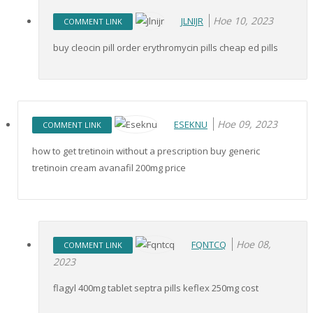
Ное 10, 2023
JLNIJR
COMMENT LINK
buy cleocin pill order erythromycin pills cheap ed pills
Ное 09, 2023
ESEKNU
COMMENT LINK
how to get tretinoin without a prescription buy generic
tretinoin cream avanafil 200mg price
Ное 08,
FQNTCQ
COMMENT LINK
2023
flagyl 400mg tablet septra pills keflex 250mg cost