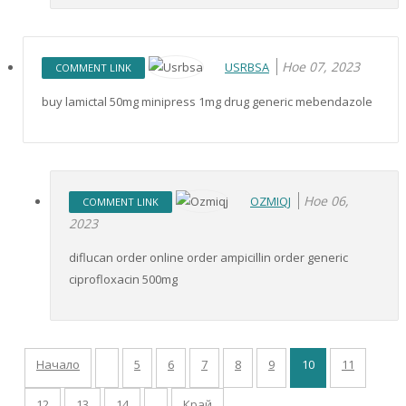
Ное 07, 2023
USRBSA
COMMENT LINK
buy lamictal 50mg minipress 1mg drug generic mebendazole
Ное 06,
OZMIQJ
COMMENT LINK
2023
diflucan order online order ampicillin order generic
ciprofloxacin 500mg
Начало
5
6
7
8
9
10
11
12
13
14
Край