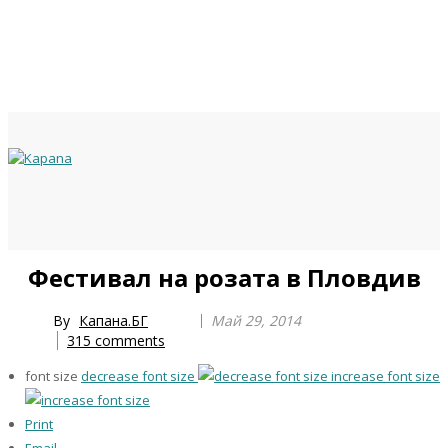
Previous
Previous
Next
Next
Фестивал на розата в Пловдив
Year
Month
Year
Month
By
Капана.БГ
Май 29, 2014
315
comments
font size
decrease font size
increase font size
Print