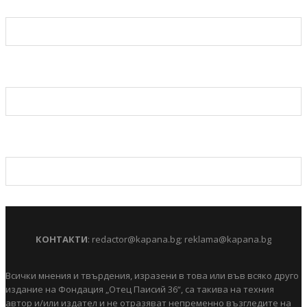
КОНТАКТИ
:
redactor@kapana.bg
;
reklama@kapana.bg
Всички мнения и твърдения, изразени в това или във всяко друго
издание на Фондация „Отец Паисий 36“, са такива на техния
автор и/или издател и не отразяват непременно възгледите на