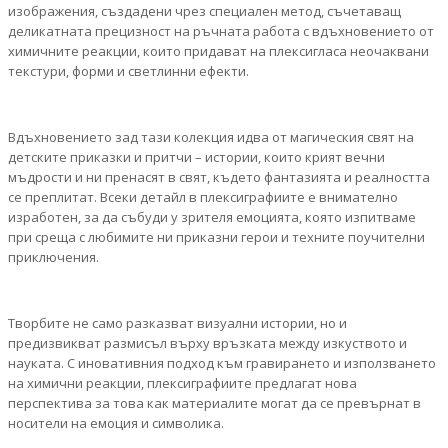
изображения, създадени чрез специален метод, съчетаващ
деликатната прецизност на ръчната работа с вдъхновението от
химичните реакции, които придават на плексигласа неочаквани
текстури, форми и светлинни ефекти.
Вдъхновението зад тази колекция идва от магическия свят на
детските приказки и притчи – истории, които крият вечни
мъдрости и ни пренасят в свят, където фантазията и реалността
се преплитат. Всеки детайл в плексиграфиите е внимателно
изработен, за да събуди у зрителя емоцията, която изпитваме
при среща с любимите ни приказни герои и техните поучителни
приключения.
Творбите не само разказват визуални истории, но и
предизвикват размисъл върху връзката между изкуството и
науката. С иновативния подход към гравирането и използването
на химични реакции, плексиграфиите предлагат нова
перспектива за това как материалите могат да се превърнат в
носители на емоция и символика.