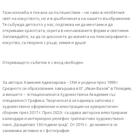
Тази изложба е покана за пътешествие – не само в необятния
свят на изкуството, но и в дълбочината на нашето въображение.
Тя събужда детското у нас, подтиква ни да мечтаем и да
откриваме красотата, скрита в неочакваните форми и светлини.
Заповядайте, за да се докоснете до магията на плексиграфиите –
изкуство, сътворено с ръце, химия и душа!
Откриващото събитие е с вход свободен.
За автора: Камелия Аджеларова – CNA е родена през 1999 г.
Средното си образование завършва в ЕГ „Иван Вазов“ в Пловдив,
а висшето – в Националната Художествена Академия със
специалност Графика. Творческата си кариера започва с
художествено оформление и илюстрации на хумористичен
сборник през 2017 г. През 2022г. създава авторски илюстрирани
календари и интериорно релефно трипластово художествено
пано „Брацигово 130 години град“. От 2015 г. до момента се
занимава активно и с фотография.