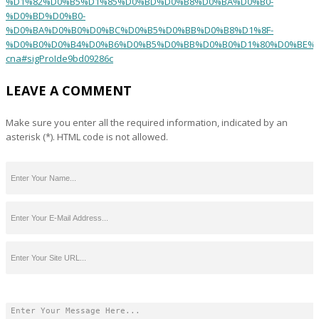
%D1%82%D0%B5%D1%85%D0%BD%D0%B8%D0%BA%D0%B0-
%D0%BD%D0%B0-
%D0%BA%D0%B0%D0%BC%D0%B5%D0%BB%D0%B8%D1%8F-
%D0%B0%D0%B4%D0%B6%D0%B5%D0%BB%D0%B0%D1%80%D0%BE%D
cna#sigProIde9bd09286c
LEAVE A COMMENT
Make sure you enter all the required information, indicated by an
asterisk (*). HTML code is not allowed.