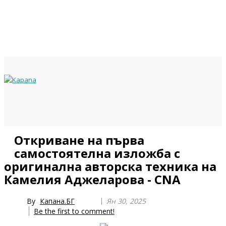
Previous
Previous
Next
Next
Откриване на първа
Year
Month
Year
Month
самостоятелна изложба с
оригинална авторска техника на
Камелия Аджеларова - CNA
By
Капана.БГ
Ян 30, 2025
Be the first to comment!