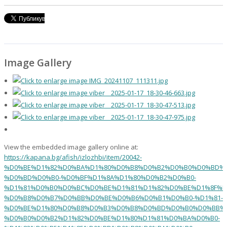
Image Gallery
View the embedded image gallery online at:
https://kapana.bg/afish/izlozhbi/item/20042-
%D0%BE%D1%82%D0%BA%D1%80%D0%B8%D0%B2%D0%B0%D0%BD%D
%D0%BD%D0%B0-%D0%BF%D1%8A%D1%80%D0%B2%D0%B0-
%D1%81%D0%B0%D0%BC%D0%BE%D1%81%D1%82%D0%BE%D1%8F%D
%D0%B8%D0%B7%D0%BB%D0%BE%D0%B6%D0%B1%D0%B0-%D1%81-
%D0%BE%D1%80%D0%B8%D0%B3%D0%B8%D0%BD%D0%B0%D0%BB%
%D0%B0%D0%B2%D1%82%D0%BE%D1%80%D1%81%D0%BA%D0%B0-