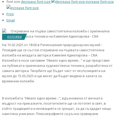
font size
decrease font size
increase font size
Print
Email
ИЗЛОЖБИ
На 15.02.2025 от 18:00 в Регионалния природонаучен музей –
Пловдив ще се състои откриване на първата самостоятелна
изложба на младата авторка Камелия Аджеларова – CNA.
Изложбата носи заглавие "Имало едно време..." и ще представи
на публиката оригинална художествена техника, разработена от
самата авторка. Творбите ще бъдат част от експозицията на
музея до 15.03.2025 и ще могат да бъдат видяни в залата за
временни изложби.
В изложбата "Имало едно време...", вдъхновена от вечната
мъдрост на приказките, посетителите ще се потопят в свят, в
който традицията и иновацията се срещат, за да създадат нещо
наистина уникално. Плексиграфиите са ръчно гравирани