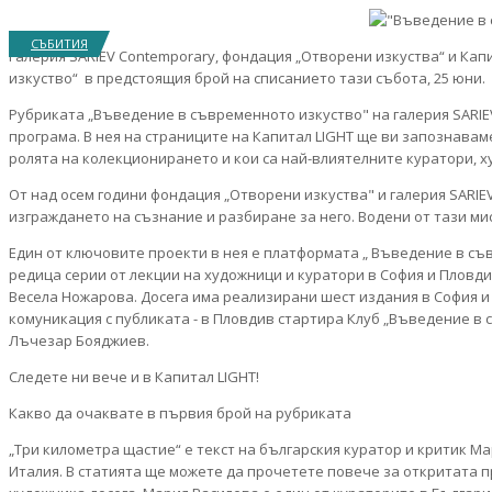
СЪБИТИЯ
Галерия SARIEV Contemporary, фондация „Отворени изкуства“ и Ка
изкуство“ в предстоящия брой на списанието тази събота, 25 юни.
Рубриката „Въведение в съвременното изкуство" на галерия SARI
програма. В нея на страниците на Капитал LIGHT ще ви запознавам
ролята на колекционирането и кои са най-влиятелните куратори, 
От над осем години фондация „Отворени изкуства" и галерия SARIE
изграждането на съзнание и разбиране за него. Водени от тази ми
Един от ключовите проекти в нея е платформата „ Въведение в съвр
редица серии от лекции на художници и куратори в София и Пловд
Весела Ножарова. Досега има реализирани шест издания в София и
комуникация с публиката - в Пловдив стартира Клуб „Въведение в
Лъчезар Бояджиев.
Следете ни вече и в Капитал LIGHT!
Какво да очаквате в първия брой на рубриката
„Три километра щастие“ е текст на българския куратор и критик М
Италия. В статията ще можете да прочетете повече за откритата п