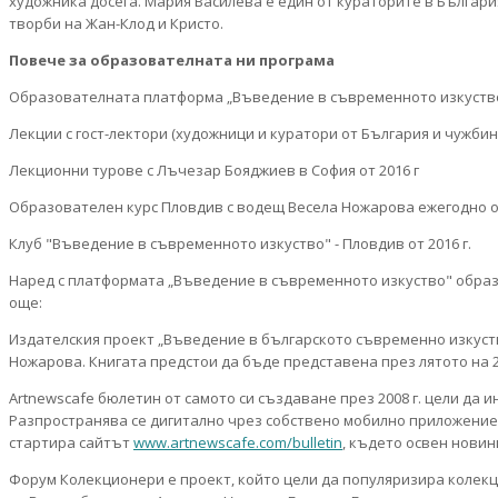
художника досега. Мария Василева е един от кураторите в България
творби на Жан-Клод и Кристо.
Повече за образователната ни програма
Образователната платформа „Въведение в съвременното изкуств
Лекции с гост-лектори (художници и куратори от България и чужбин
Лекционни турове с Лъчезар Бояджиев в София от 2016 г
Образователен курс Пловдив с водещ Весела Ножарова ежегодно от
Клуб "Въведение в съвременното изкуство" - Пловдив от 2016 г.
Наред с платформата „Въведение в съвременното изкуство" образ
още:
Издателския проект „Въведение в българското съвременно изкуств
Ножарова. Книгата предстои да бъде представена през лятото на 2
Artnewscafe бюлетин от самото си създаване през 2008 г. цели да 
Разпространява се дигитално чрез собствено мобилно приложение за 
стартира сайтът
www.artnewscafe.com/bulletin
, където освен новин
Форум Колекционери е проект, който цели да популяризира колекци