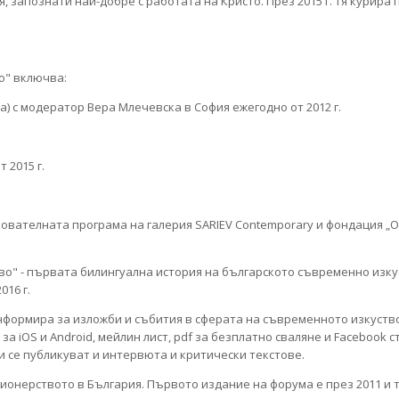
, запознати най-добре с работата на Кристо. През 2015 г. тя курира
о" включва:
а) с модератор Вера Млечевска в София ежегодно от 2012 г.
 2015 г.
ователната програма на галерия SARIEV Contemporary и фондация „
о" - първата билингуална история на българското съвременно изку
016 г.
информира за изложби и събития в сферата на съвременното изкуство
iOS и Android, мейлин лист, pdf за безплатно сваляне и Facebook ст
и се публикуват и интервюта и критически текстове.
онерството в България. Първото издание на форума е през 2011 и т