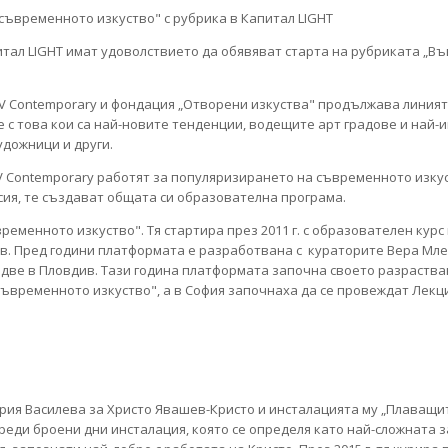
питал LIGHT имат удоволствието да обявяват старта на рубриката „
EV Contemporary и фондация „Отворени изкуства" продължава линия
е с това кои са най-новите тенденции, водещите арт градове и най-
художници и други.
V Contemporary работят за популяризирането на съвременното изкус
сия, те създават общата си образователна програма.
еменното изкуство". Тя стартира през 2011 г. с образователен курс 
ив. Пред години платформата е разработвана с кураторите Вера Мл
 две в Пловдив. Тази година платформата започна своето разраства
 съвременното изкуство", а в София започнаха да се провеждат Лекц
ария Василева за Христо Явашев-Кристо и инсталацията му „Плаващи
реди броени дни инсталация, която се определя като най-сложната 