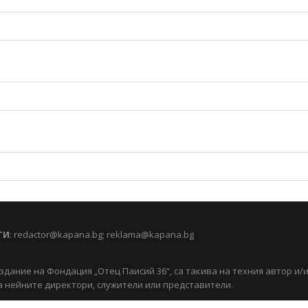
ТИ
:
redactor@kapana.bg
;
reklama@kapana.bg
здание на Фондация „Отец Паисий 36“, са такива на техния автор и/
 нейните директори, служители или представители.