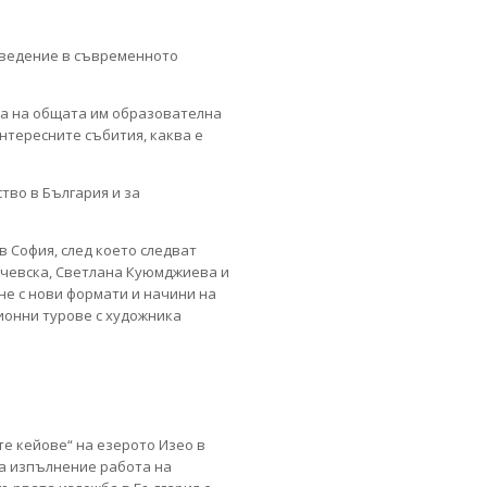
Въведение в съвременното
та на общата им образователна
интересните събития, каква е
тво в България и за
в София, след което следват
ечевска, Светлана Куюмджиева и
не с нови формати и начини на
ионни турове с художника
те кейове“ на езерото Изео в
за изпълнение работа на