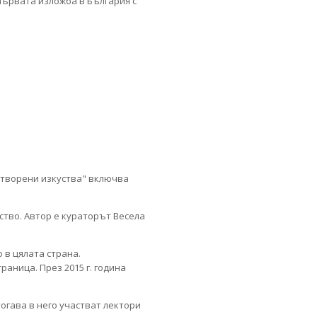
 първата изложба в България с
Отворени изкуства" включва
ство. Автор е кураторът Весела
 в цялата страна.
раница. През 2015 г. година
огава в него участват лектори