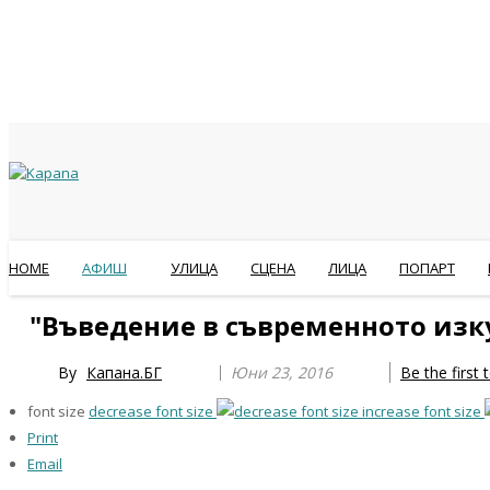
HOME
АФИШ
УЛИЦА
СЦЕНА
ЛИЦА
ПОПАРТ
Previous
Previous
Next
Next
"Въведение в съвременното изку
Year
Month
Year
Month
By
Капана.БГ
Юни 23, 2016
Be the first
font size
decrease font size
increase font size
Print
Email