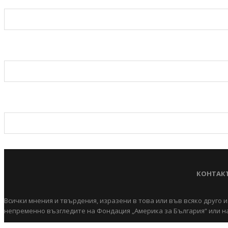
КОНТАК
Всички мнения и твърдения, изразени в това или във всяко друго и
непременно възгледите на Фондация „Америка за България“ или на