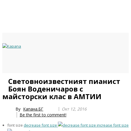
Previous
Previous
Next
Next
Световноизвестният пианист
Year
Month
Year
Month
Боян Воденичаров с
майсторски клас в АМТИИ
By
Капана.БГ
Окт 12, 2016
Be the first to comment!
font size
decrease font size
increase font size