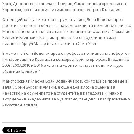
Хага, Държавната капела в Шверин, Симфоничния оркестър на
Каринтия, както и с всички симфонични оркестри в България.
Освен дейността си като инструменталист, Боян Воденичаров
работи активно и в областта на композицията и импровизацията.
Много от неговите пиеси са изпълнявани във Франция, Германия,
Белгия и България. Като импровизатор сътрудничи с джаз-
пианиста Арнул Масар и саксофониста Стив Убен.
В момента Боян Воденичаров е професор по пиано, пианофорте и
импровизация в Кралската консерватория в Брюксел. В годините
2003, 2007,2010 и 2016 е член на журито на престижния конкурс
„Кралица Елизабет”.
Майсторският клас на Боян Воденичаров, който ще се проведе в
зала „Юрий Буков“ в АМТИИ, е още една висока оценка за
качество на обучението на студентите в катедрата «Пиано и
акордеон» в Академията за музикално, танцово и изобразително
изкуство-Пловдив.