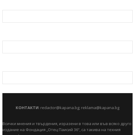
КОНТАКТИ
:
redactor@kapana.bg
;
reklama@kapana.bg
Всички мнения и твърдения, изразени в това или във всяко друго
издание на Фондация „Отец Паисий 36“, са такива на техния