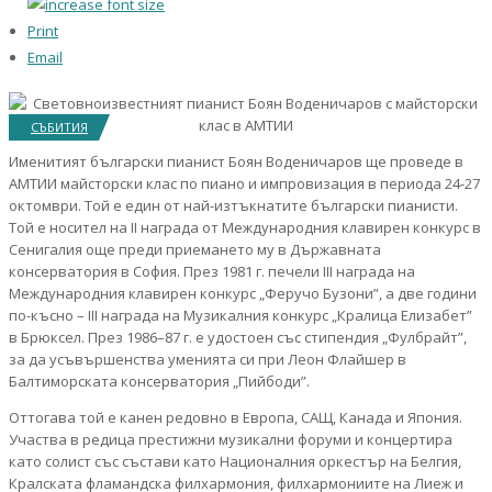
Print
Email
СЪБИТИЯ
Именитият български пианист Боян Воденичаров ще проведе в
АМТИИ майсторски клас по пиано и импровизация в периода 24-27
октомври. Той е един от най-изтъкнатите български пианисти.
Той е носител на II награда от Международния клавирен конкурс в
Сенигалия още преди приемането му в Държавната
консерватория в София. През 1981 г. печели III награда на
Международния клавирен конкурс „Феручо Бузони”, а две години
по-късно – III награда на Музикалния конкурс „Кралица Елизабет”
в Брюксел. През 1986–87 г. е удостоен със стипендия „Фулбрайт”,
за да усъвършенства уменията си при Леон Флайшер в
Балтиморската консерватория „Пийбоди”.
Оттогава той е канен редовно в Европа, САЩ, Канада и Япония.
Участва в редица престижни музикални форуми и концертира
като солист със състави като Националния оркестър на Белгия,
Кралската фламандска филхармония, филхармониите на Лиеж и