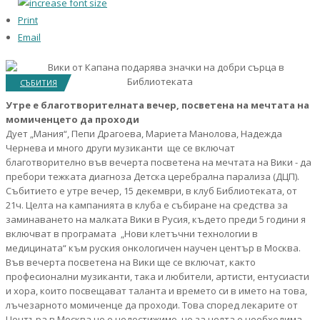
Print
Email
СЪБИТИЯ
Утре е благотворителната вечер, посветена на мечтата на
момиченцето да проходи
Дует „Мания“, Пепи Драгоева, Мариета Манолова, Надежда
Чернева и много други музиканти ще се включат
благотворително във вечерта посветена на мечтата на Вики - да
пребори тежката диагноза Детска церебрална парализа (ДЦП).
Събитието е утре вечер, 15 декември, в клуб Библиотеката, от
21ч. Целта на кампанията в клуба е събиране на средства за
заминаването на малката Вики в Русия, където преди 5 години я
включват в програмата „Нови клетъчни технологии в
медицината“ към руския онкологичен научен център в Москва.
Във вечерта посветена на Вики ще се включат, както
професионални музиканти, така и любители, артисти, ентусиасти
и хора, които посвещават таланта и времето си в името на това,
лъчезарното момиченце да проходи. Това според лекарите от
Центъра в Москва не е недостижимо, но за целта е необходима