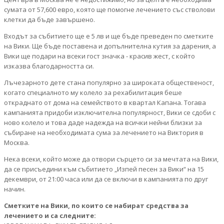
сумата от 57,600 евро, която ще помогне лечението със стволови
клетки да бъде завършено.
Входът за събитието ще е 5 лв и ще бъде преведен по сметките
на Вики. Ще бъде поставена и допълнителна кутия за дарения, а
Вики ще подари на всеки гост значка - красив жест, с който
изказва благодарността си.
Лъчезарното дете стана популярно за широката общественост,
когато специалното му колело за рехабилитация беше
откраднато от дома на семейството в квартал Капана. Тогава
кампанията придоби изключителна популярност, Вики се сдоби с
ново колело и това даде надежда на всички нейни близки за
събиране на необходимата сума за лечението на Виктория в
Москва.
Нека всеки, който може да отвори сърцето си за мечтата на Вики,
да се присъедини към събитието „Изпей песен за Вики“ на 15
декември, от 21:00 часа или да се включи в кампанията по друг
начин.
Сметките на Вики, по които се набират средства за
лечението и са следните: