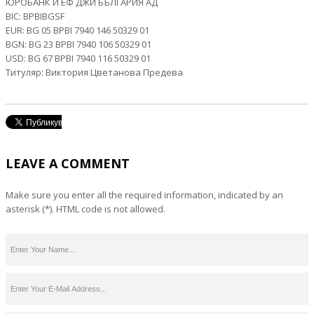
ЮРОБАНК И ЕФ ДЖИ БЪЛГАРИЯ АД
BIC: BPBIBGSF
EUR: BG 05 BPBI 7940 146 50329 01
BGN: BG 23 BPBI 7940 106 50329 01
USD: BG 67 BPBI 7940 116 50329 01
Титуляр: Виктория Цветанова Предева
LEAVE A COMMENT
Make sure you enter all the required information, indicated by an
asterisk (*). HTML code is not allowed.