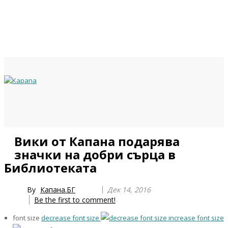
Previous
Previous
Next
Next
Вики от Капана подарява
Year
Month
Year
Month
значки на добри сърца в
Библиотеката
By
Капана.БГ
Дек 14, 2016
Be the first to comment!
font size
decrease font size
increase font size