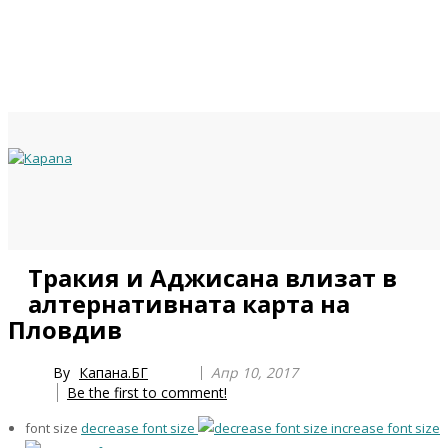
Previous
Previous
Next
Next
Тракия и Аджисана влизат в
Year
Month
Year
Month
алтернативната карта на
Пловдив
By
Капана.БГ
Апр 10, 2017
Be the first to comment!
font size
decrease font size
increase font size