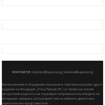
КОНТАКТИ
:
redactor@kapana.bg
;
reklama@kapana.bg
Всички мнения и твърдения, изразени в това или във всяко друго
издание на Фондация „Отец Паисий 36“, са такива на техния
автор и/или издател и не отразяват непременно възгледите на
Фондация „Америка за България“ или на нейните директори,
служители или представители.