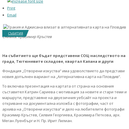
Print
Email
СЪБИТИЯ
Снимка: Красимир Кръстев
На събитието ще бъдат представени СОЦ-наследството на
града, Тютюневите складове, квартал Капана и други
Фондация „Отворени изкуства“ има удоволствието да представи
новия допълнен вариант на „Алтернативна карта на Пловдив“.
То включва презентация на картата от страна на основния
съставител Катрин Сариева с мотивация за новите и стари теми и
маршрути, представяне на двуезичния уебсайт на проекта и
откриване на документална изложба с фотографии, част от
архива на „Отворени изкуства“ и дело на любителите фотографи
Красимир Кръстев, Силвия Георгиева, Красимира Петкова, арх.
Меган Луенбърг и Н. Пр. Ирит Лилиан.