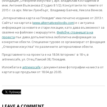
(Фондация „Отворени изкуства“), арх. Владислав Костадинов и
инж. Антония Вълканова (Студио 8 1/2). Консултанти по темите от
2015 г. са арх. Меган Луенбърг, Владимир Балчев, Никола Венков.
„Алтернативна карта на Пловдив“ има печатно издание от 2013 г.
Сайтът на картата (
www.alternativeplovdiv.com
) е с актуална
информация за новите и стари локации, като дава възможност за
сваляне на файлове с маршрутите.
Фейсбук страницата на
проекта
пък дава допълнителна любопитна информация за
конкретни обекти. Специални турове се организират от фондация
„Отворени изкуства“ по различните алтернативни обекти.
Представянето на проекта е на 18.04 /вторник/ в 18 ч, в
artnewscafe, ул. Отец Паисий 38, Пловдив.
Изложбата в
artnewscafe
с документални фотографии на места от
картата ще продължи от 18.04 до 20.05.
LEAVE A COMMENT