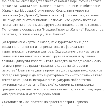
Основен акцент в представянето са новите маршрути в картата:
Махалата – Хаджи Хасан махала, Реката – начини на обитаване
(Кършияка, Мараша, Столипиново) Социалният живот на
панелките (жк „Тракия”), Тепетата като форми на градски живот.
Ще бъде обърнато внимание на промените и развитието на
познатите ни от 2013 г. маршрути: СОЦ-наследството на Пловдив,
Тютюневите складове на Пловдив, Квартал „Капана“, Баухаус под
тепетата, Религии и Улица „Отец Паисий“.
„Алтернативна карта на Пловдив“ е туристически гид за
различния, непознат и неприсъстващ в официалните
туристически пътеводители град. Съдържанието на картата и
селекцията на тематичните маршрути се оформя в публични
лекции и дискусии, известни като „Беседка за града“ (2012 и 2015
г.), друг проект за града и градската среда на „Отворени
изкуства“. Целта и на двата проекта е да създадат по-широк нов
поглед към града и да активират урбанистичното познание като
синтез от социално, историческо и културно любопитство.
„Алтернативна карта на Пловдив“ се стреми да предизвика
гражданска рефлексия и припознаване на града като стимулиращ
жив организъм и място за реализация.
Съставители и основатели на проекта: Катрин Сариева