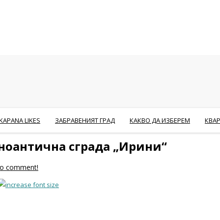
KAPANA LIKES
ЗАБРАВЕНИЯТ ГРАД
КАКВО ДА ИЗБЕРЕМ
КВА
сноантична сграда „Ирини“
 to comment!