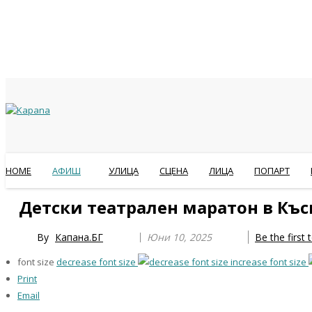
HOME
АФИШ
УЛИЦА
СЦЕНА
ЛИЦА
ПОПАРТ
Previous
Previous
Next
Next
Детски театрален маратон в Къ
Year
Month
Year
Month
By
Капана.БГ
Юни 10, 2025
Be the first
font size
decrease font size
increase font size
Print
Email