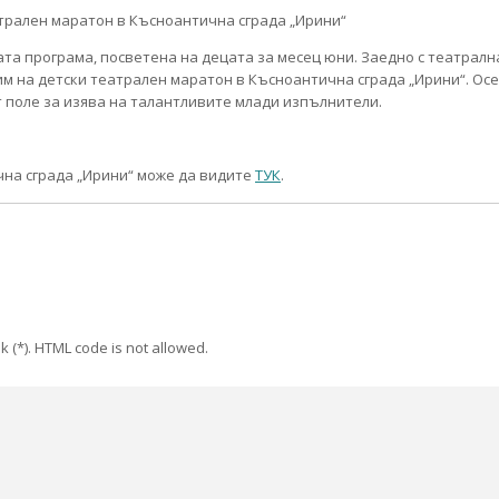
та програма, посветена на децата за месец юни. Заедно с театралн
им на детски театрален маратон в Късноантична сграда „Ирини“. Осе
т поле за изява на талантливите млади изпълнители.
чна сграда „Ирини“ може да видите
ТУК
.
k (*). HTML code is not allowed.