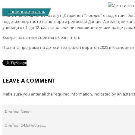
СЦЕНИЧНИ ИЗКУСТВА
Екипът на Общински институт „Старинен Пловдив“ е подготвил бога
под ръководството на актьора и режисьор Даниел Ангелов, ви кан
ученици от 1. до 12. клас от различни пловдивски училища ще дада
Входът за всички събития е безплатен.
Пълната програма на Детски театрален маратон 2025 в Късноанти
LEAVE A COMMENT
Make sure you enter all the required information, indicated by an asteris