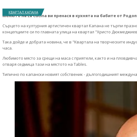
КВАРТАЛ КАПАНА
Менюто на La Cucina
ви пренася в кухнята на бабите от Родо
Сърцето на културния артистичен квартал Капана не търпи празн
концепциите си по главната улица на квартал "Христо Дюкмеджиев
Така дойде и добрата новина, че в "Квартала на творческите индуст
часа.
Любимото място за срещи на маса с приятели, както и на пловдивча
отваря седмица тази на мястото на Tables.
Типично по капански новият собственик - дългогодишният междуна