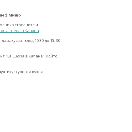
т шеф Мишо
смениха стопаните и
ната сцена в Капана
.
а закусват след 10,30 до 15, 30
нт "
La Cucina
в Капана", който
ултикултурната кухня.