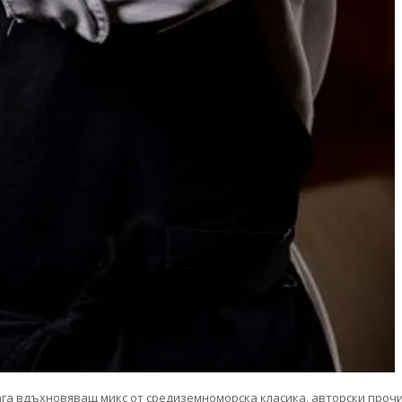
га вдъхновяващ микс от средиземноморска класика, авторски прочит