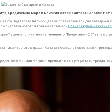
пите, Средиземно море и Близкия Изток с авторски прочит о
о. Както Под тепето ви съобщаваме през септември две заведения 
" и очертаха новото в края на септември
Пренареждане на кулинар
рии" всички почитатели на течението "Бичим айляк 2.0" вече могат д
ни, така и гостите в града - Капана, посрещна новооткрития рестора
роден шеф Мишлав Масалха, преплита в концепцията си тренда на м