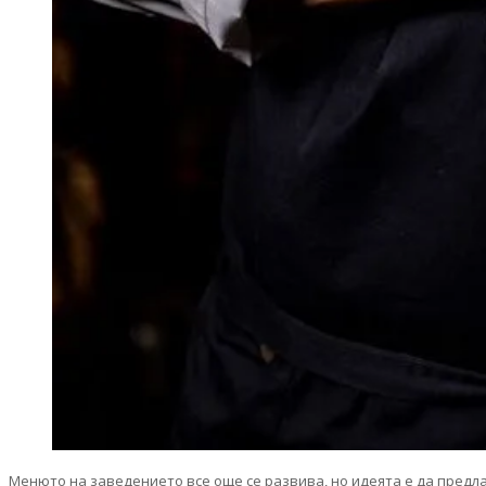
Менюто на заведението все още се развива, но идеята е да предла