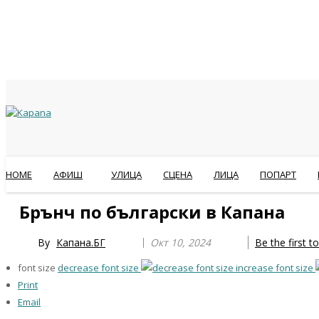
HOME
АФИШ
УЛИЦА
СЦЕНА
ЛИЦА
ПОПАРТ
Previous
Previous
Next
Next
Брънч по български в Капана
Year
Month
Year
Month
By
Капана.БГ
Окт 10, 2024
Be the first 
font size
decrease font size
increase font size
Print
Email