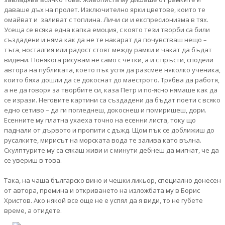
даваше дъх на пролет. Изключително ярки цветове, които те
омайват и заливат с топлина. Личи си и експресионизма в тях.
Усеща се всяка една капка емоция, с която тези творби са били
създадени и няма как да не те накарат да почувстваш нещо –
тъга, носталгия или радост стоят между рамки и чакат да бъдат
видени. Понякога рисувам не само с четки, а и с пръсти, сподели
автора на публиката, което пък успя да разсмее няколко ученика,
които бяха дошли да се докоснат до маестрото. Трябва да работя,
а не да говоря за творбите си, каза Петр и по-ясно нямаше как да
се изрази. Неговите картини са създадени да бъдат поети с всяко
едно сетиво – да ги погледнеш, докоснеш и помиришеш, дори.
Есенните му платна ухаеха точно на есенни листа, току що
паднали от дървото и пропити с дъжд. Щом пък се доближиш до
русалките, мирисът на морската вода те залива като вълна.
Скулптурите му са сякаш живи и с минути дебнеш да мигнат, че да
се увериш в това.
Така, на чаша българско вино и чешки ликьор, специално донесен
от автора, премина и откриването на изложбата му в Борис
Христов. Ако някой все още не е успял да я види, то не губете
време, а отидете.