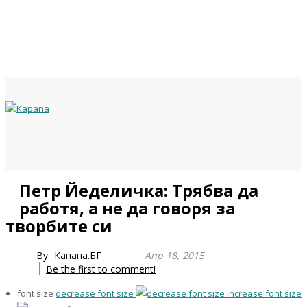
Previous
Previous
Next
Next
Петр Йеделичка: Трябва да
Year
Month
Year
Month
работя, а не да говоря за
творбите си
By
Капана.БГ
Апр 18, 2015
Be the first to comment!
font size
decrease font size
increase font size