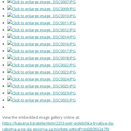
View the embedded image gallery online at:
https://kapana.bg/atelie/item/2253-petr-iedelichka-tryabva-da-
rabotya-a-ne-da-govorya-za-tvorbite-si#sigProId3b9552e7f9