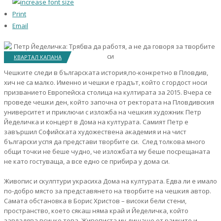
Print
Email
КВАРТАЛ КАПАНА
Чешките следи в българската история,по-конкретно в Пловдив,
хич не са малко. Именно и чешки е градът, който с гордост носи
призванието Европейска столица на култирата за 2015. Вчера се
проведе чешки ден, който започна от ректората на Пловдивския
университет и приключи с изложба на чешкия художник Петр
Йеделичка и концерт в Дома на културата. Самият Петр е
завършил Софийската художествена академия и на чист
български успя да представи творбите си. След толкова много
общи точки не беше чудно, че изложбата му беше посрещаната
не като гостуваща, а все едно се прибира у дома си.
Живопис и скулптури украсиха Дома на културата. Едва ли е имало
по-добро място за представянето на творбите на чешкия автор.
Самата обстановка в Борис Христов – високи бели стени,
пространство, което сякаш няма край и Йеделичка, който
завладява всичко това. Живописта му дишаше от рамките и