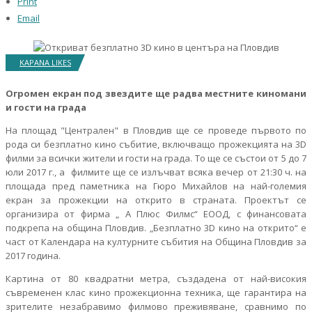
Print
Email
KAPANA LIKES
Огромен екран под звездите ще радва местните киномани
и гости на града
На площад "Централен" в Пловдив ще се проведе първото по
рода си безплатно кино събитие, включващо прожекцията на 3D
филми за всички жители и гости на града. То ще се състои от 5 до 7
юли 2017 г., а филмите ще се излъчват всяка вечер от 21:30 ч. на
площада пред паметника на Гюро Михайлов на най-големия
екран за прожекции на открито в страната. Проектът се
организира от фирма „ А Плюс Филмс“ ЕООД, с финансовата
подкрепа на община Пловдив. „Безплатно 3D кино на открито“ е
част от Календара на културните събития на Община Пловдив за
2017 година.
Картина от 80 квадратни метра, създадена от най-високия
съвременен клас кино прожекционна техника, ще гарантира на
зрителите незабравимо филмово преживяване, сравнимо по