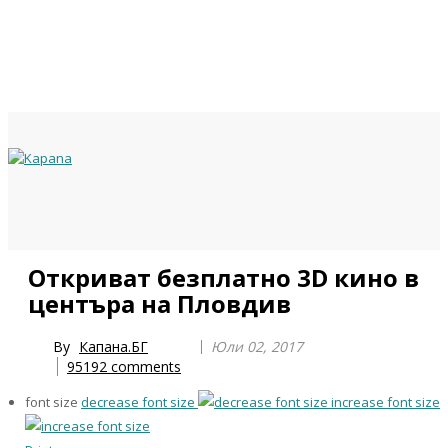
Previous
Previous
Next
Next
Откриват безплатно 3D кино в
Year
Month
Year
Month
центъра на Пловдив
By
Капана.БГ
Юли 02, 2017
95192
comments
font size
decrease font size
increase font size