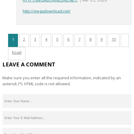
HTTP://MEGADOWNLOAD.NET/
http://megadownload.net/
1
2
3
4
5
6
7
8
9
10
Край
LEAVE A COMMENT
Make sure you enter all the required information, indicated by an
asterisk (*). HTML code is not allowed.