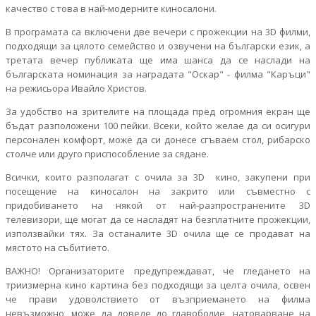
качество с това в най-модерните киносалони.
В програмата са включени две вечери с прожекции на 3D филми,
подходящи за цялото семейство и озвучени на български език, а
третата вечер публиката ще има шанса да се наслади на
българската номинация за наградата "Оскар" - филма "Каръци"
на режисьора Ивайло Христов.
За удобство на зрителите на площада пред огромния екран ще
бъдат разположени 100 пейки. Всеки, който желае да си осигури
персонален комфорт, може да си донесе сгъваем стол, рибарско
столче или друго приспособление за сядане.
Всички, които разполагат с очила за 3D кино, закупени при
посещение на киносалон на закрито или съвместно с
придобиването на някой от най-разпространените 3D
телевизори, ще могат да се насладят на безплатните прожекции,
използвайки тях. За останалите 3D очила ще се продават на
мястото на събитието.
ВАЖНО! Организаторите предупреждават, че гледането на
триизмерна кино картина без подходящи за целта очила, освен
че прави удоволствието от възприемането на филма
невъзможно, може да доведе до главоболие, натоварване на