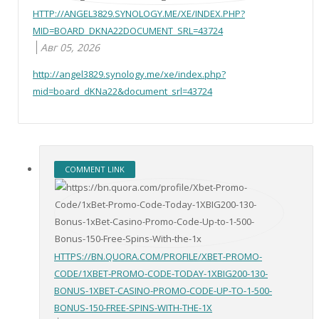
HTTP://ANGEL3829.SYNOLOGY.ME/XE/INDEX.PHP?
MID=BOARD_DKNA22DOCUMENT_SRL=43724
Авг 05, 2026
http://angel3829.synology.me/xe/index.php?
mid=board_dKNa22&document_srl=43724
COMMENT LINK
HTTPS://BN.QUORA.COM/PROFILE/XBET-PROMO-
CODE/1XBET-PROMO-CODE-TODAY-1XBIG200-130-
BONUS-1XBET-CASINO-PROMO-CODE-UP-TO-1-500-
BONUS-150-FREE-SPINS-WITH-THE-1X