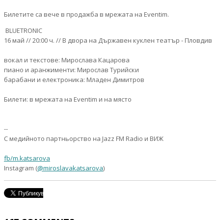
Билетите са вече в продажба в мрежата на Eventim.
BLUETRONIC
16 май // 20:00 ч. // В двора на Държавен куклен театър - Пловдив
вокал и текстове: Мирослава Кацарова
пиано и аранжименти: Мирослав Турийски
барабани и електроника: Младен Димитров
Билети: в мрежата на Eventim и на място
--
С медийното партньорство на Jazz FM Radio и ВИЖ
fb/m.katsarova
Instagram (
@miroslavakatsarova
)