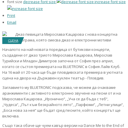
font size
decrease font size
increase font size
Print
Email
СЦЕНА
Началото на най-новата поредица от бутикови концерти,
създадени от джаз триото Мирослава Кацарова, Мирослав
Турийски и Младен Димитров започна от София през април,
когато се състоя премиерата на BLUETRONIC в София Лайв Клуб.
На 16 май от 20 часа ще бъде пловдивската премиера в уютната
сцена на двора на Държавен куклен театър - Пловдив.
Заглавието му BLUETRONIC подсказва, че можем да очакваме
аранжименти с активното електронно звучене на песни от и на
Мирослава Кацарова. „Иронично“, „Уча се да бъда с теб“,
„Чудеса“, „Път към безкрайното лято“, „Парфюми“, „Летни улици“,
„Боса нова за нея“ ще бъдат сред песните, който концертът ще
включва.
Също така обаче ще чуем кавър версии на Dance Me to the End of