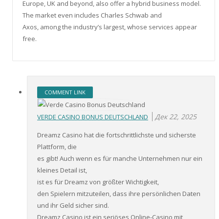
Europe, UK and beyond, also offer a hybrid business model.
The market even includes Charles Schwab and
Axos, among the industry’s largest, whose services appear
free.
COMMENT LINK
Дек 22, 2025
VERDE CASINO BONUS DEUTSCHLAND
Dreamz Casino hat die fortschrittlichste und sicherste
Plattform, die
es gibt! Auch wenn es für manche Unternehmen nur ein
kleines Detail ist,
ist es für Dreamz von größter Wichtigkeit,
den Spielern mitzuteilen, dass ihre persönlichen Daten
und ihr Geld sicher sind.
Dreamz Casino ist ein seriöses Online-Casino mit