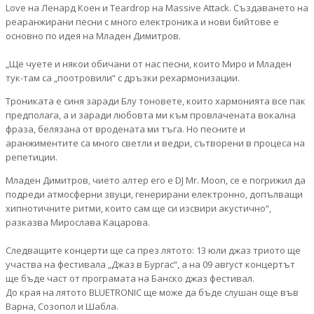
Love на Ленард Коен и Teardrop на Massive Attack. Създаването на
реаранжирани песни с много електроника и нови бийтове е
основно по идея на Младен Димитров.
„Ще чуете и някои обичани от нас песни, които Миро и Младен
тук-там са „поотровили“ с дръзки рехармонизации.
Трониката е синя заради Блу тоновете, които хармонията все пак
предполага, а и заради любовта ми към провлачената вокална
фраза, белязана от вродената ми тъга. Но песните и
аранжиментите са много светли и ведри, сътворени в процеса на
репетиции.
Младен Димитров, чието алтер его е DJ Mr. Moon, се е погрижил да
подреди атмосферни звуци, генерирани електронно, допълващи
хипнотичните ритми, които сам ще си изсвири акустично“,
разказва Мирослава Кацарова.
Следващите концерти ще са през лятото: 13 юли джаз триото ще
участва на фестивала „Джаз в Бургас“, а на 09 август концертът
ще бъде част от програмата на Банско джаз фестивал.
До края на лятото BLUETRONIC ще може да бъде слушан още във
Варна, Созопол и Шабла.