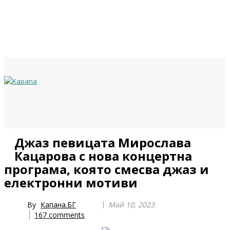
Previous
Previous
Next
Next
Джаз певицата Мирослава
Year
Month
Year
Month
Кацарова с нова концертна
програма, която смесва джаз и
електронни мотиви
By
Капана.БГ
Май 10, 2023
167
comments