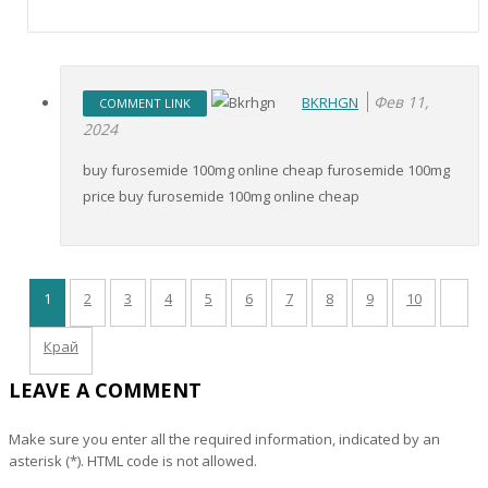
Фев 11,
BKRHGN
COMMENT LINK
2024
buy furosemide 100mg online cheap furosemide 100mg
price buy furosemide 100mg online cheap
1
2
3
4
5
6
7
8
9
10
Край
LEAVE A COMMENT
Make sure you enter all the required information, indicated by an
asterisk (*). HTML code is not allowed.