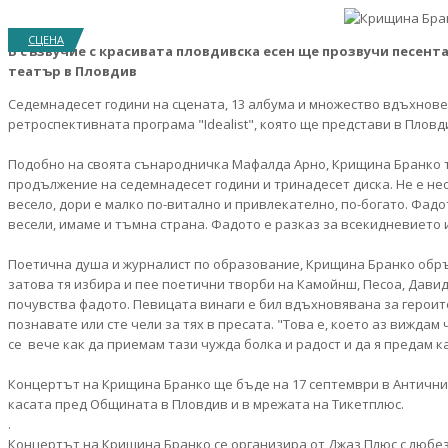
СЦЕНА
В съзвучие с красивата пловдивска есен ще прозвучи песента
театър в Пловдив
Седемнадесет години на сцената, 13 албума и множество вдъхнове
ретроспективната програма "Idealist", която ще представи в Пловд
Подобно на своята сънародничка Мафалда Арно, Крищина Бранко тъ
продължение на седемнадесет години и тринадесет диска. Не е необ
весело, дори е малко по-витално и привлекателно, по-богато. Фадот
весели, имаме и тъмна страна. Фадото е разказ за всекидневието 
Поетична душа и журналист по образование, Крищина Бранко обръ
затова тя избира и пее поетични творби на Камойнш, Песоа, Давид
почувства фадото. Певицата винаги е бил вдъхновявана за героите н
познавате или сте чели за тях в пресата. "Това е, което аз виждам 
се вече как да приемам тази чужда болка и радост и да я предам к
Концертът на Крищина Бранко ще бъде на 17 септември в Античния 
касата пред Общината в Пловдив и в мрежата на Тикетплюс.
.
Концертът на Крищина Бранко се организира от Джаз Плюс с любез