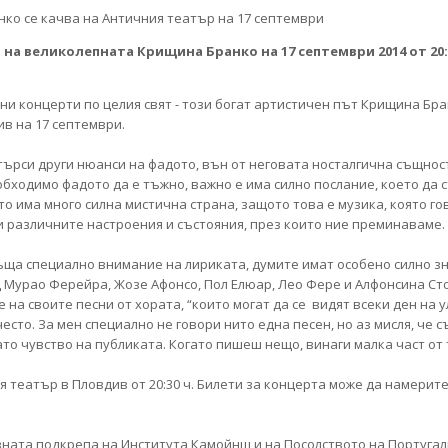
 на великолепната Крищина Бранко на 17 септември 2014 от 20:
ни концерти по целия свят - този богат артистичен път Крищина Бр
ив на 17 септември.
рси други нюанси на фадото, вън от неговата носталгична същност.
ходимо фадото да е тъжно, важно е има силно послание, което да ст
о има много силна мистична страна, защото това е музика, която гов
и различните настроения и състояния, през които ние преминаваме. 
ща специално внимание на лириката, думите имат особено силно зн
 Мурао Ферейра, Жозе Афонсо, Пол Елюар, Лео Фере и Алфонсина Сто
а своите песни от хората, “които могат да се видят всеки ден на ул
често. За мен специално не говори нито една песен, но аз мисля, че 
ато чувство на публиката. Когато пишеш нещо, винаги малка част от 
театър в Пловдив от 20:30 ч. Билети за концерта може да намерите
ната подкрепа на Института Камойнш и на Посолството на Португал