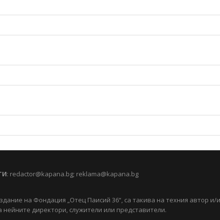
ТИ
:
redactor@kapana.bg
;
reklama@kapana.bg
здание на Фондация „Отец Паисий 36“, са такива на техния автор и/
 нейните директори, служители или представители.