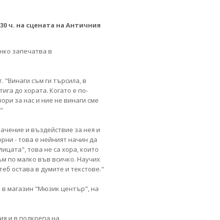
30 ч. на сцената на Античния
анко запечатва в
 "Винаги съм ги търсила, в
ига до хората. Когато е по-
ори за нас и ние не винаги сме
"
ачение и въздействие за нея и
рни - това е нейният начин да
ицата", това не са хора, които
съм по малко във всичко. Научих
теб остава в думите и текстове."
 в магазин "Мюзик център", на
ия и в подкрепа на