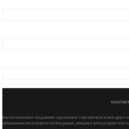
КОНТАК
Всички мнения и твърдения, изразени в това или във всяко друго и
непременно възгледите на Фондация „Америка за България“ или на