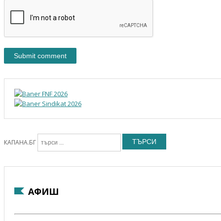
ТЪРСИ
КАПАНА.БГ
АФИШ