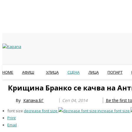
HOME
АФИШ
УЛИЦА
СЦЕНА
ЛИЦА
ПОПАРТ
Previous
Previous
Next
Next
Крищина Бранко се качва на Ант
Year
Month
Year
Month
By
Капана.БГ
Сеп 04, 2014
Be the first 
font size
decrease font size
increase font size
Print
Email