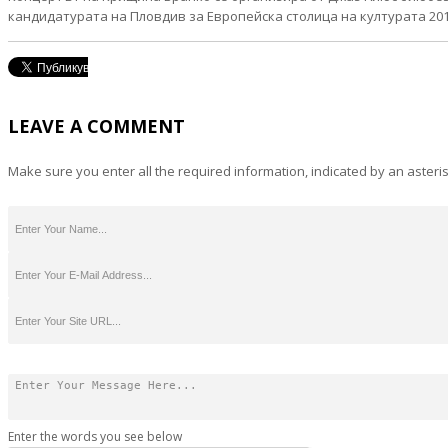
кандидатурата на Пловдив за Европейска столица на културата 201
LEAVE A COMMENT
Make sure you enter all the required information, indicated by an asteris
Enter the words you see below