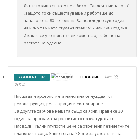
Лятното кино съвсем не е било ..."далеч в миналото"
, защото то си съществуваше и работеше до
началото на 80-те години. За поаследно сум ходил
на кино там като студент през 1982 или 1983 година.
И както се уточнява в еди коментар, то беше на
мястото на одеона.
Авг 19,
ПЛОВДИВ
COMMENT LINK
2014
Площада и археологията наистина се нуждаят от
реконструкция, реставрация и експониране.
За другите харчове нещата също са ясни. Прави се 20
годишна програма за развитието на културата в
Пловдив. Пълни глупости. Вече са отречени петилетните
планове от соца. Защо тогава ? Явно за усвояване на