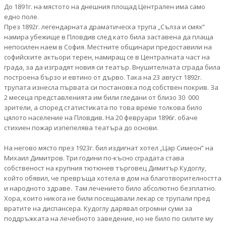
До 1891г. на мястото на днешния площад Централен има само
едно поле.
През 1892г. легендарната драматическа трупа „Сълза и смях”
намира убежище в Пловдив след като била заставена да плаща
непосилен наем в София. Местните общинари предоставили на
софийските актьори терен, намиращ се в Централната част на
града, за да изградят новия си театър. Внушителната сграда била
построена бързо и евтино от дърво. Така на 23 август 1892г.
трупата изнесла първата си постановка под собствен покрив. За
2 месеца представленията им били гледани от близо 30 000
зрители, а според статистиката по това време толкова било
цялото население на Пловдив. На 20 февруари 1896г. обаче
стихиен пожар изпепелява театъра до основи.
На негово място през 1923г. бил издигнат хотел „Цар Симеон” на
Михаил Димитров. Три години по-късно сградата става
собственост на крупния тютюнев търговец Димитър Кудоглу,
който обявил, че превръща хотела в дом на благотворителността
и народното здраве. Там лечението било абсолютно безплатно.
Хора, които никога не били посещавали лекар се трупали пред
вратите на диспансера. Кудоглу дарявал огромни суми за
поддръжката на лечебното заведение, но не било по силите му