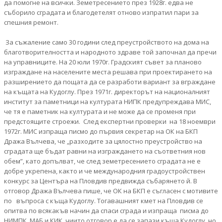
да помогне на всички. Земетресението през 1928г. едва не
съборило сградата и благодетелят отново изпратил пари за
спешния ремонт.
За съжаление само 30 години след преустройството на дома на
благотворителността и народното здраве той започнал да пречи
на управниците. На 20 юли 1970г. Градският съвет за планово
изграждане на населените места решава при проектирането на
разширението да пощата да се разработи вариант за вграждане
на къщата на Кудоглу. През 1971г. директорът на националният
институт за паметници на културата НИПК предупреждава МИС,
че тя е паметник на културата и не може да се променя при
предстоящите строежи. След експертни проверки на 18 ноември
1972г. МИС изпраща писмо до първия секретар на ОК на БКП
Дража Вълчева, че „разходите за цялостно преустройство на
сградата ще бъдат равни на изграждането на съответния нов
обем”, като допълват, че след земетресението сградата не е
добре укрепена, както и че международния градоустройствен
конкурс за Центъра на Пловдив предвижда събарянето й. В
отговор Дража Вълчева пише, че ОК на БКП е съгласен с мотивите
по въпроса с къща Кудоглу. Тогавашният кмет на Пловдив се
опитва по всякакъв начин да спаси сграда и изпраща писма до
НИМПК, МАБ и КИК, чиито отговор е да се запази къща Кудоглу, но