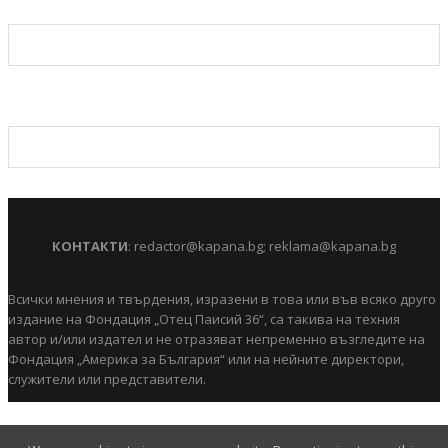
КОНТАКТИ
:
redactor@kapana.bg
;
reklama@kapana.bg
Всички мнения и твърдения, изразени в това или във всяко друго
издание на Фондация „Отец Паисий 36“, са такива на техния
автор и/или издател и не отразяват непременно възгледите на
Фондация „Америка за България“ или на нейните директори,
служители или представители.