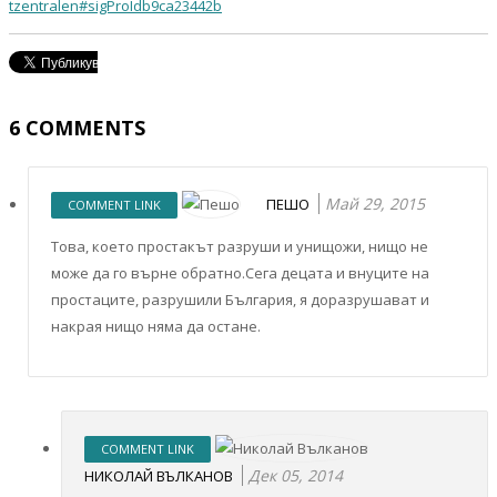
tzentralen#sigProIdb9ca23442b
6
COMMENTS
Май 29, 2015
ПЕШО
COMMENT LINK
Това, което простакът разруши и унищожи, нищо не
може да го върне обратно.Сега децата и внуците на
простаците, разрушили България, я доразрушават и
накрая нищо няма да остане.
COMMENT LINK
Дек 05, 2014
НИКОЛАЙ ВЪЛКАНОВ