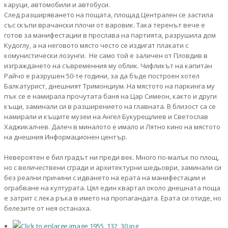
каруци, автомобили и автобуси.
След разширяването на пощата, площад Централен се застила
със скъпи врачански плочи от варовик. Така теренът вече е
готов за манифестации в прослава на партията, разрушила дом
Кудоглу, а на неговото място често се издигат плакати с
комунистически лозунги. Не само той е заличен от Пловдив в
изграждането на съвременния му облик. Чифликът на капитан
Райчо е разрушен 50-те години, за да бъде построен хотел
Балкатурист, днешният Тримонциум. На мястото на паркинга му
пък се е намирала прочутата баня на Цар Симеон, както и други
къщи, заминали си в разширението на главната. В близост са се
намирали и къщите музеи на Ангел Букурещлиев и Светослав
Хаджикалчев. Далеч в миналото е имало и Лятно кино на мястото
на днешния Информационен център.
Невероятен е бил градът ни преди век. Много по-малък по площ,
но с величествени сгради и архитектурни шедьоври, заминали си
без реални причини с идването на ерата на манифестации и
ограбване на културата. Цял един квартал около днешната поща
е затрит с лека ръка в името на пропагандата. Ерата си отиде, но
белезите от нея останаха.