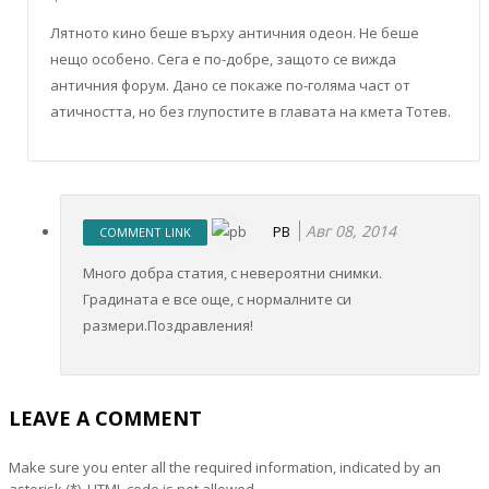
Лятното кино беше върху античния одеон. Не беше
нещо особено. Сега е по-добре, защото се вижда
античния форум. Дано се покаже по-голяма част от
атичността, но без глупостите в главата на кмета Тотев.
Авг 08, 2014
PB
COMMENT LINK
Много добра статия, с невероятни снимки.
Градината е все още, с нормалните си
размери.Поздравления!
LEAVE A COMMENT
Make sure you enter all the required information, indicated by an