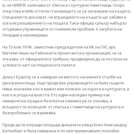
и, че НИМПК заличава от списъка с културни паметници. Скоро
след това и МАБ оттегля становището си за запазване на къщата.
Специалисти доказват, че вграждането на къщата ще забави и
оскъпи разширението на пощата. Така офицер сапьор набързо
отървава управниците от големия им проблем. А загубата на
Пловдив е неизмерима.
На 15 юли 1974г. заместник-председателя на ИК на ГНС арх.
Матеев пише на Районната проектантска организация, че се
отказва от официалната трибуна, предвидена да се построи на
ъгловата част на пощенската палата.
Домът Кудоглу се е намирал на мястото на южните стълби на
Централна поща. Още преди век управниците са били същите.
Няма значение кое е важно или полезно за хората и културата, а
кое е в угода на властта. Ето един нагледен пример как
невероятна сграда и безплатна клиника уж се спасява, а
всъщност се изхвърля от списъка с паметници на културата и
безпроблемно се взривява.
Преди да се изгради площада днешната улица Княз Александър
Батенберг е била павирана и по нея преминавали спокойно