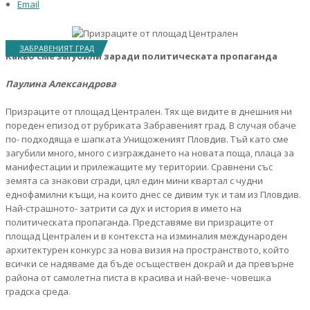
Email
ЗАБРАВЕНИЯТ ГРАД
Какво сме загубили заради политическата пропаганда
Паулина Александрова
Призраците от площад Централен. Тях ще видите в днешния ни
пореден епизод от рубриката Забравеният град. В случая обаче
по- подходяща е шапката Унищоженият Пловдив. Тъй като сме
загубили много, много с изграждането на новата поща, плаца за
манифестации и прилежащите му територии. Сравнени със
земята са знакови сгради, цял един мини квартал с чудни
еднофамилни къщи, на които днес се дивим тук и там из Пловдив.
Най-страшното- затрити са дух и история в името на
политическата пропаганда. Представяме ви призраците от
площад Централен и в контекста на изминалия международен
архитектурен конкурс за нова визия на пространството, който
всички се надяваме да бъде осъществен докрай и да превърне
района от самолетна писта в красива и най-вече- човешка
градска среда.