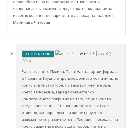
европейски пари по програма. И отново разни
чиновници се упражняват да докарат оправдание за
извесно количество пари, които да похарчат заедно с
Маминия и Чичовия
Авг 09,
AU = O ?
COMMENT LINK
2014
Pauline се чете Полина. Поли. На български формата
е Павлина. Трудно е произношението по начина, по
който е изписано горе. Но така или иначе е име,
което запомняме, заради сравнително
компетентното покритие на теми от жизнената
среда напоследък. Ето например тази статия е
отлично, членоразделно и добре проучено
изложение по развитието на Пловдив - посоката на
което развитие е ясна още от събарянето на