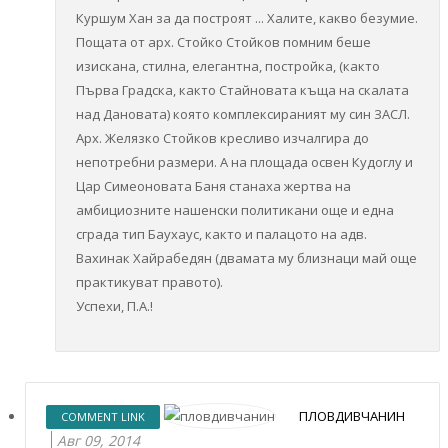
Куршум Хан за да построят ... Халите, какво безумие.
Пощата от арх. Стойко Стойков помним беше
изискана, стилна, елегантна, постройка, (както
Първа Градска, както Стайновата къща на скалата
над Дановата) която комплексираният му син ЗАСЛ.
Арх. Желязко Стойков кресливо изчалгира до
непотребни размери. А на площада освен Кудоглу и
Цар Симеоновата Баня станаха жертва на
амбициозните нашенски политикани още и една
сграда тип Баухаус, както и палацото на адв.
Вахинак Хайрабедян (двамата му близнаци май още
практикуват правото).
Успехи, П.А.!
ПЛОВДИВЧАНИН
COMMENT LINK
Авг 09, 2014