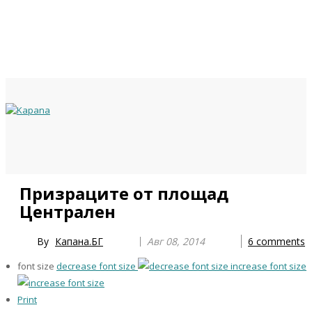
Previous
Previous
Next
Next
Призраците от площад
Year
Month
Year
Month
Централен
By
Капана.БГ
Авг 08, 2014
6
comments
font size
decrease font size
increase font size
Print