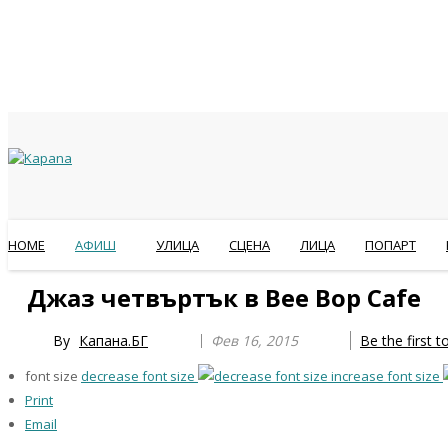
HOME
АФИШ
УЛИЦА
СЦЕНА
ЛИЦА
ПОПАРТ
Previous
Previous
Next
Next
Джаз четвъртък в Bee Bop Cafe
Year
Month
Year
Month
By
Капана.БГ
Фев 16, 2015
Be the first 
font size
decrease font size
increase font size
Print
Email