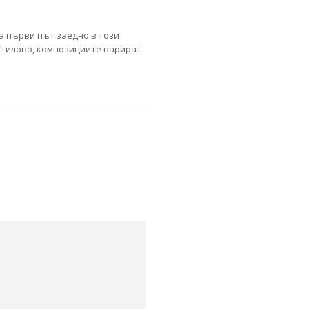
а първи път заедно в този
 Стилово, композициите варират