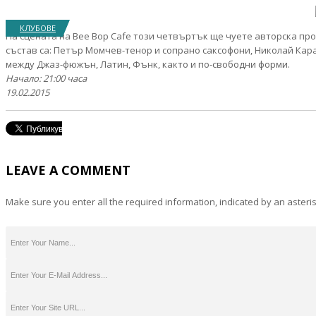
КЛУБОВЕ
На сцената на Bee Bop Cafe този четвъртък ще чуете авторска про
състав са: Петър Момчев-тенор и сопрано саксофони, Николай Кар
между Джаз-фюжън, Латин, Фънк, както и по-свободни форми.
Начало: 21:00 часа
19.02.2015
LEAVE A COMMENT
Make sure you enter all the required information, indicated by an asteris