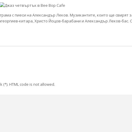
грама с пиеси на Александър Леков. Музикантите, които ще свирят з
агеоргиев-китара, Христо Йоцов-барабани и Александър Леков-бас.
k (*). HTML code is not allowed.