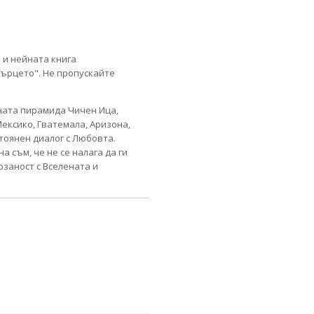
 и нейната книга
 сърцето". Не пропускайте
ената пирамида Чичен Ица,
Мексико, Гватемала, Аризона,
стоянен диалог с Любовта.
 съм, че не се налага да ги
рзаност с Вселената и