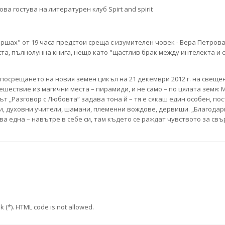
оршах" от 19 часа предстои среща с изумителен човек - Вера Петрова
иста, пълнолунна книга, нещо като "щастлив брак между интелекта и
 посрещането на новия земен цикъл на 21 декември 2012 г. на свещ
шествие из магични места – пирамиди, и не само – по цялата земя: 
ът „Разговор с Любовта“ задава тона й – тя е сякаш един особен, по
ли, духовни учители, шамани, племенни вождове, дервиши. „Благодарна
а една – навътре в себе си, там където се раждат чувството за свъ
k (*). HTML code is not allowed.