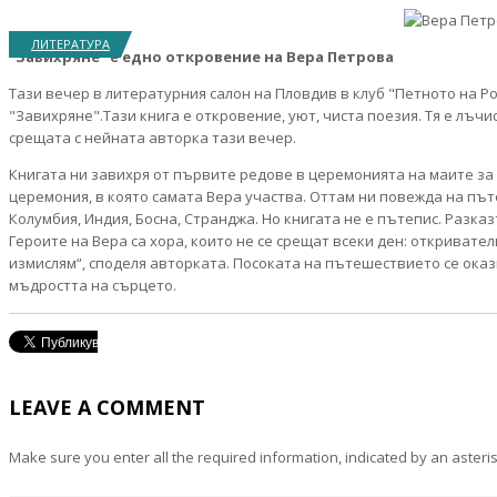
ЛИТЕРАТУРА
"Завихряне" е едно откровение на Вера Петрова
Тази вечер в литературния салон на Пловдив в клуб "Петното на Р
"Завихряне".Тази книга е откровение, уют, чиста поезия. Тя е лъч
срещата с нейната авторка тази вечер.
Книгата ни завихря от първите редове в церемонията на маите за
церемония, в която самата Вера участва. Оттам ни повежда на пъте
Колумбия, Индия, Босна, Странджа. Но книгата не е пътепис. Разказ
Героите на Вера са хора, които не се срещат всеки ден: откривате
измислям“, споделя авторката. Посоката на пътешествието се оказв
мъдростта на сърцето.
LEAVE A COMMENT
Make sure you enter all the required information, indicated by an asteris