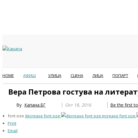
HOME
АФИШ
УЛИЦА
СЦЕНА
ЛИЦА
ПОПАРТ
Previous
Previous
Next
Next
Вера Петрова гостува на литерату
Year
Month
Year
Month
By
Капана.БГ
Окт 18, 2016
Be the first 
font size
decrease font size
increase font size
Print
Email