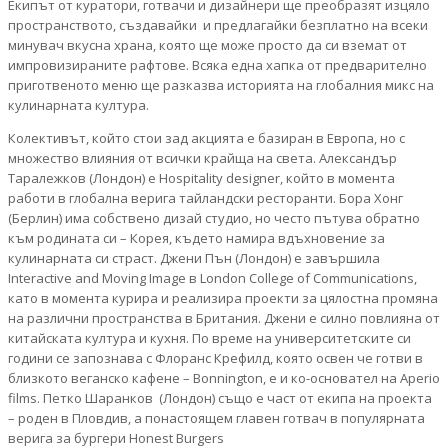
Екипът от куратори, готвачи и дизайнери ще преобразят изцяло
пространството, създавайки и предлагайки безплатно на всеки
минувач вкусна храна, която ще може просто да си вземат от
импровизираните рафтове. Всяка една хапка от предварително
приготвеното меню ще разказва историята на глобалния микс на
кулинарната култура.
Колективът, който стои зад акцията е базиран в Европа, но с
множество влияния от всички крайща на света. Александър
Таралежков (Лондон) е Hospitality designer, който в момента
работи в глобална верига тайландски ресторанти. Бора Хонг
(Берлин) има собствено дизай студио, но често пътува обратно
към родината си – Корея, където намира вдъхновение за
кулинарната си страст. Джени Пън (Лондон) е завършила
Interactive and Moving Image в London College of Communications,
като в момента курира и реализира проекти за цялостна промяна
на различни пространства в Британия. Джени е силно повлияна от
китайската култура и кухня. По време на университетските си
години се запознава с Флоранс Крефилд, която освен че готви в
близкото веганско кафене – Bonnington, е и ко-основател на Aperio
films. Петко Шаранков (Лондон) също е част от екипа на проекта
– роден в Пловдив, а понастоящем главен готвач в популярната
верига за бургери Honest Burgers