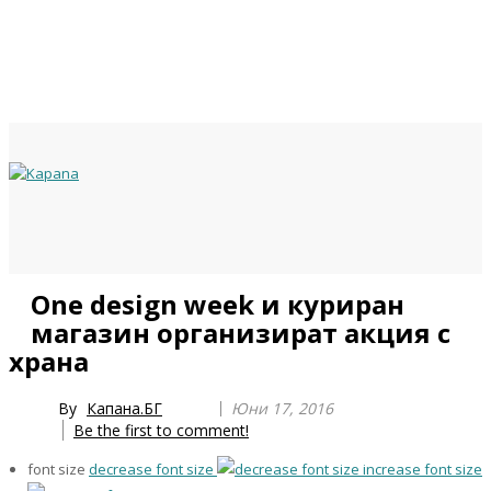
Previous
Previous
Next
Next
One design week и куриран
Year
Month
Year
Month
магазин организират акция с
храна
By
Капана.БГ
Юни 17, 2016
Be the first to comment!
font size
decrease font size
increase font size