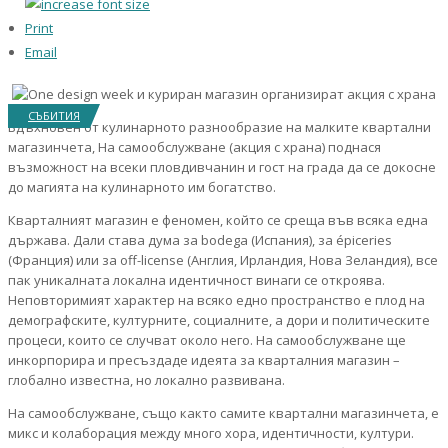
Print
Email
СЪБИТИЯ
Вдъхновен от кулинарното разнообразие на малките квартални
магазинчета, На самообслужване (акция с храна) поднася
възможност на всеки пловдивчанин и гост на града да се докосне
до магията на кулинарното им богатство.
Кварталният магазин е феномен, който се среща във всяка една
държава. Дали става дума за bodega (Испания), за épiceries
(Франция) или за off-license (Англия, Ирландия, Нова Зеландия), все
пак уникалната локална идентичност винаги се откроява.
Неповторимият характер на всяко едно пространство е плод на
демографските, културните, социалните, а дори и политическите
процеси, които се случват около него. На самообслужване ще
инкорпорира и пресъздаде идеята за кварталния магазин –
глобално известна, но локално развивана.
На самообслужване, също както самите квартални магазинчета, е
микс и колаборация между много хора, идентичности, култури.