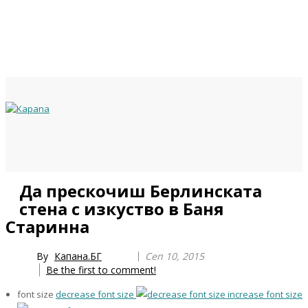
Previous
Previous
Next
Next
Да прескочиш Берлинската
Year
Month
Year
Month
стена с изкуство в Баня
Старинна
By
Капана.БГ
Сеп 10, 2015
Be the first to comment!
font size
decrease font size
increase font size