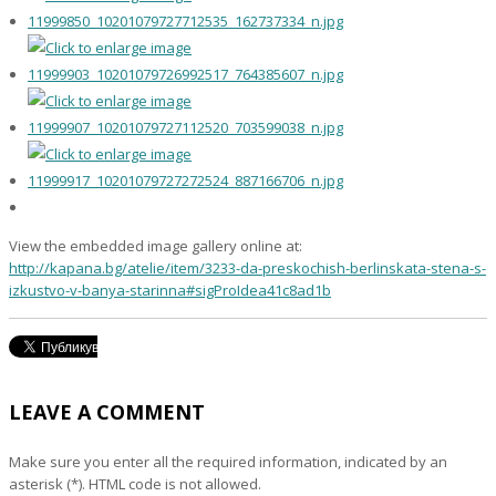
View the embedded image gallery online at:
http://kapana.bg/atelie/item/3233-da-preskochish-berlinskata-stena-s-
izkustvo-v-banya-starinna#sigProIdea41c8ad1b
LEAVE A COMMENT
Make sure you enter all the required information, indicated by an
asterisk (*). HTML code is not allowed.