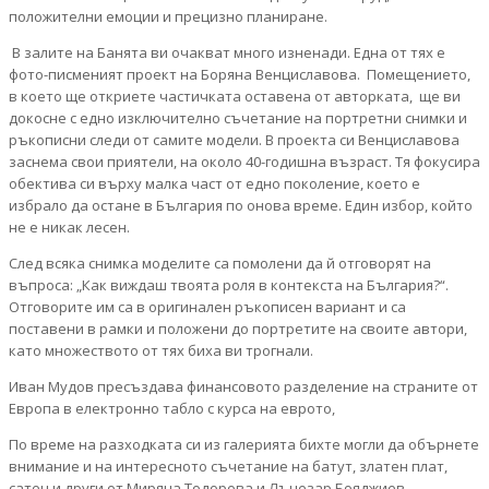
положителни емоции и прецизно планиране.
В залите на Банята ви очакват много изненади. Една от тях е
фото-писменият проект на Боряна Венциславова. Помещението,
в което ще откриете частичката оставена от авторката, ще ви
докосне с едно изключително съчетание на портретни снимки и
ръкописни следи от самите модели. В проекта си Венциславова
заснема свои приятели, на около 40-годишна възраст. Тя фокусира
обектива си върху малка част от едно поколение, което е
избрало да остане в България по онова време. Един избор, който
не е никак лесен.
След всяка снимка моделите са помолени да й отговорят на
въпроса: „Как виждаш твоята роля в контекста на България?“.
Отговорите им са в оригинален ръкописен вариант и са
поставени в рамки и положени до портретите на своите автори,
като множеството от тях биха ви трогнали.
Иван Мудов пресъздава финансовото разделение на страните от
Европа в електронно табло с курса на еврото,
По време на разходката си из галерията бихте могли да обърнете
внимание и на интересното съчетание на батут, златен плат,
сатен и други от Миряна Тодорова и Лъчезар Бояджиев.