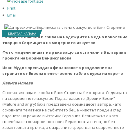
Print
Email
КВАРТАЛ КАПАНА
Големите илюзии и срива на надеждите на едно поколение
творци в Седмицата на модерното изкуство
Фото модели пишат на ръка защо са останали в България в
проекта на Боряна Венциславова
Иван Мудов пресъздава финансовото разделение на
страните от Европа в електронно табло с курса на еврото
Лариса Илиева
С впечатляваща изложба в Баня Старинна бе открита Седмицата
на съвременното изкуство. Под заглавието „Зрели и Бесни“
(Mature and angry) бяха представени осемнадесет автора, като
основната тематика на събитието беше животът преди и след
падането на режима в Източна Германия. Вернисажът е като
своеобразен овчарски скок през Берлинската стена, но без
характерната пръчка, а с изразните средства на съвременното