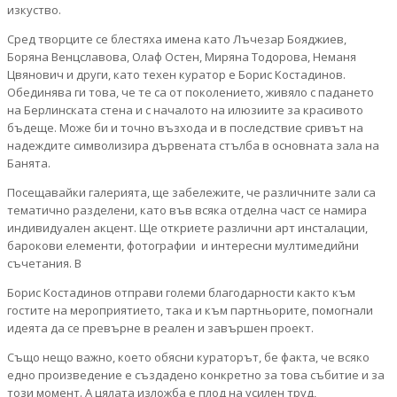
изкуство.
Сред творците се блестяха имена като Лъчезар Бояджиев,
Боряна Венцславова, Олаф Остен, Миряна Тодорова, Неманя
Цвянович и други, като техен куратор е Борис Костадинов.
Обединява ги това, че те са от поколението, живяло с падането
на Берлинската стена и с началото на илюзиите за красивото
бъдеще. Може би и точно възхода и в последствие сривът на
надеждите символизира дървената стълба в основната зала на
Банята.
Посещавайки галерията, ще забележите, че различните зали са
тематично разделени, като във всяка отделна част се намира
индивидуален акцент. Ще откриете различни арт инсталации,
барокови елементи, фотографии и интересни мултимедийни
съчетания. В
Борис Костадинов отправи големи благодарности както към
гостите на мероприятието, така и към партньорите, помогнали
идеята да се превърне в реален и завършен проект.
Също нещо важно, което обясни кураторът, бе факта, че всяко
едно произведение е създадено конкретно за това събитие и за
този момент. А цялата изложба е плод на усилен труд,