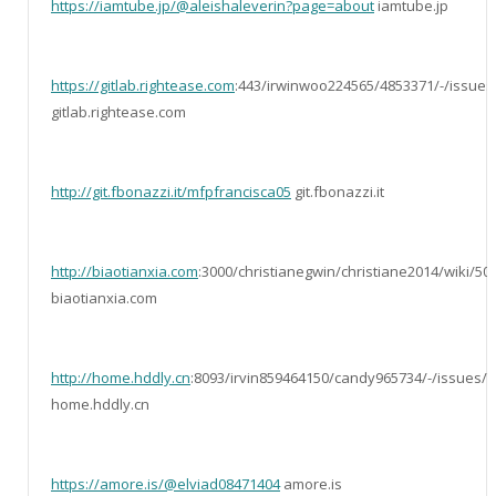
https://iamtube.jp/@aleishaleverin?page=about
iamtube.jp
https://gitlab.rightease.com
:443/irwinwoo224565/4853371/-/issues
gitlab.rightease.com
http://git.fbonazzi.it/mfpfrancisca05
git.fbonazzi.it
http://biaotianxia.com
:3000/christianegwin/christiane2014/wiki/
biaotianxia.com
http://home.hddly.cn
:8093/irvin859464150/candy965734/-/issues/1
home.hddly.cn
https://amore.is/@elviad08471404
amore.is