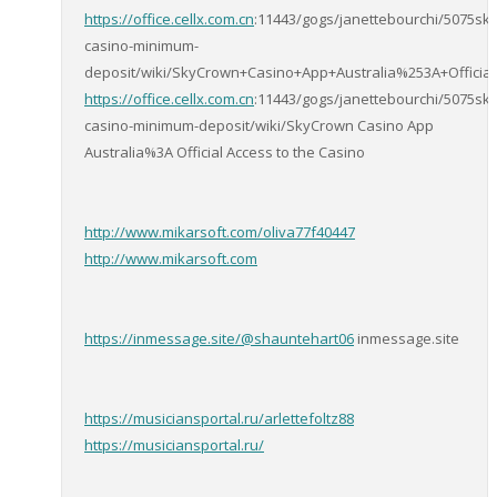
https://office.cellx.com.cn
:11443/gogs/janettebourchi/5075sk
casino-minimum-
deposit/wiki/SkyCrown+Casino+App+Australia%253A+Officia
https://office.cellx.com.cn
:11443/gogs/janettebourchi/5075sk
casino-minimum-deposit/wiki/SkyCrown Casino App
Australia%3A Official Access to the Casino
http://www.mikarsoft.com/oliva77f40447
http://www.mikarsoft.com
https://inmessage.site/@shauntehart06
inmessage.site
https://musiciansportal.ru/arlettefoltz88
https://musiciansportal.ru/