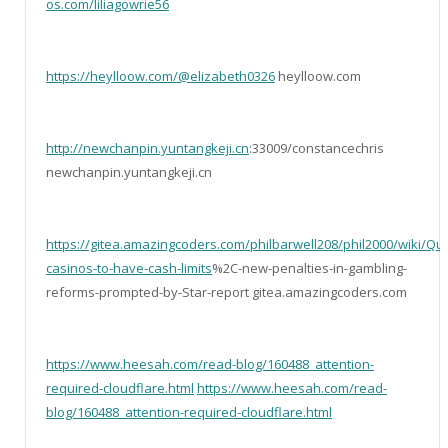
os.com/liliagowrie56
https://heylloow.com/@elizabeth0326
heylloow.com
http://newchanpin.yuntangkeji.cn
:33009/constancechris
newchanpin.yuntangkeji.cn
https://gitea.amazingcoders.com/philbarwell208/phil2000/wiki/Q
casinos-to-have-cash-limits
%2C-new-penalties-in-gambling-
reforms-prompted-by-Star-report gitea.amazingcoders.com
https://www.heesah.com/read-blog/160488_attention-
required-cloudflare.html
https://www.heesah.com/read-
blog/160488_attention-required-cloudflare.html