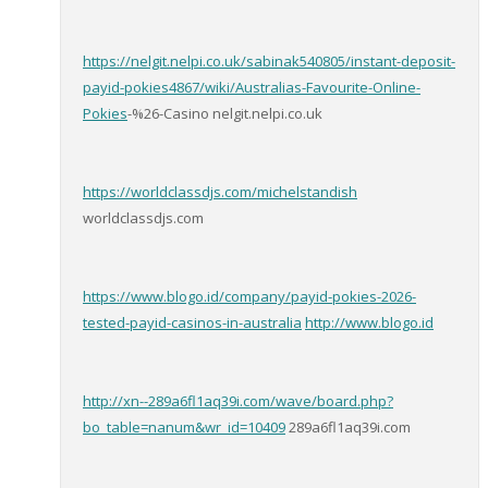
https://nelgit.nelpi.co.uk/sabinak540805/instant-deposit-
payid-pokies4867/wiki/Australias-Favourite-Online-
Pokies
-%26-Casino nelgit.nelpi.co.uk
https://worldclassdjs.com/michelstandish
worldclassdjs.com
https://www.blogo.id/company/payid-pokies-2026-
tested-payid-casinos-in-australia
http://www.blogo.id
http://xn--289a6fl1aq39i.com/wave/board.php?
bo_table=nanum&wr_id=10409
289a6fl1aq39i.com