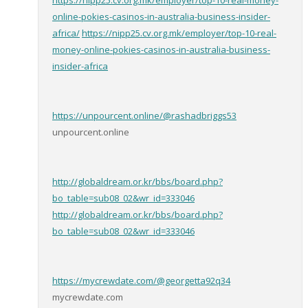
https://nipp25.cv.org.mk/employer/top-10-real-money-
online-pokies-casinos-in-australia-business-insider-
africa/
https://nipp25.cv.org.mk/employer/top-10-real-
money-online-pokies-casinos-in-australia-business-
insider-africa
https://unpourcent.online/@rashadbriggs53
unpourcent.online
http://globaldream.or.kr/bbs/board.php?
bo_table=sub08_02&wr_id=333046
http://globaldream.or.kr/bbs/board.php?
bo_table=sub08_02&wr_id=333046
https://mycrewdate.com/@georgetta92q34
mycrewdate.com