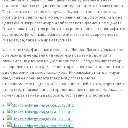
Постановката беше особено деликатна, премерена и най-
важното – запази същинския характер на книгата на Алек Попов.
Такъв синтез по-скоро би звучал абсурдно за онези, които са
пропуснали спектакъла, но великолепният професионализъм на
целия екип изкристализира и заблестя като диамант от сцената.
От актьорката игра, до работата на режисьорите, сценографите и
костюмографите – живо великолепие, както на съвременната
литература, така и на драматургията.
Факт е, че след финалния монолог на Добрин Досев публиката бе
объркана, изненадана от внезапния поврат на събитията,
случили се на сцената на „Борис Христов“. Пловдивският театър
за пореден път показа, че е новатор и в него работят креативни,
вдъхновени и вдъхновяващи хора. Няколкоминутните аплаузи
след края на премиерата говореха достатъчно за
възприемането на „Сестри Палавееви“ от публиката, а зрителите
дълго след приключване на представлението продължаваха да
коментират темите и въпросите, поставени в спектакъла.