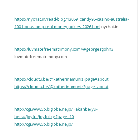
https://nychat.in/read-blog/13069_candy96-casino-australia-
100-bonus-amp-real-money-pokies-2026.html
nychat.in
https://luvmatefreematrimony.com/@georgestjohn3
luvmatefreematrimony.com
https://cloudtu.be/@katherinamuniz?page=about
https://cloudtu.be/@katherinamuniz?page=about
http://cgi.www5b.biglobe.ne.jp/~akanbe/yu-
betsu/joyful/joyful.cgi?page=10
http://cgi.www5b.biglobe.ne.jp/