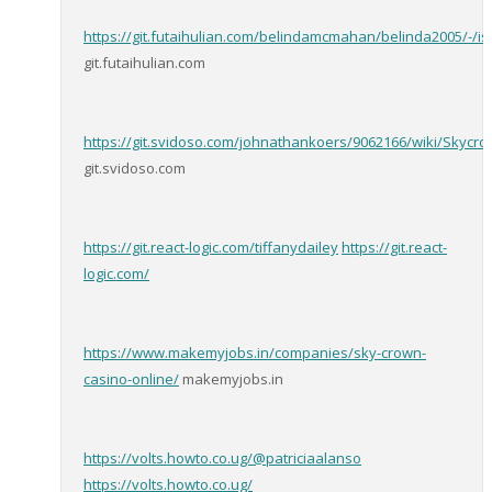
https://git.futaihulian.com/belindamcmahan/belinda2005/-/i
git.futaihulian.com
https://git.svidoso.com/johnathankoers/9062166/wiki/Skycr
git.svidoso.com
https://git.react-logic.com/tiffanydailey
https://git.react-
logic.com/
https://www.makemyjobs.in/companies/sky-crown-
casino-online/
makemyjobs.in
https://volts.howto.co.ug/@patriciaalanso
https://volts.howto.co.ug/