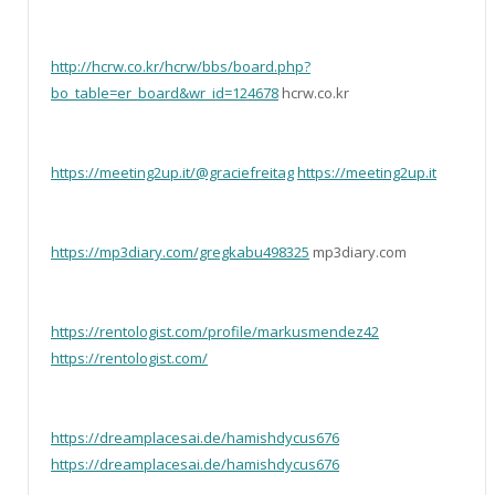
http://hcrw.co.kr/hcrw/bbs/board.php?
bo_table=er_board&wr_id=124678
hcrw.co.kr
https://meeting2up.it/@graciefreitag
https://meeting2up.it
https://mp3diary.com/gregkabu498325
mp3diary.com
https://rentologist.com/profile/markusmendez42
https://rentologist.com/
https://dreamplacesai.de/hamishdycus676
https://dreamplacesai.de/hamishdycus676