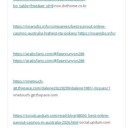
bo_table=free&wr_id=8
nox.dothome.co.kr
https://noarjobs.info/companies/best-payout-online-
casinos-australia-highest-rtp-pokies/
https://noarjobs.info/
https://arabsfans.com/@fawnrunyon286
https://arabsfans.com/@fawnrunyon286
https://onetouch-
git.thxpace.com/dalene26z28299/dalene1981/-/issues/1
onetouch-git.thxpace.com
https://social.updum.com/read-blog/48030_best-online-
payout-casinos-in-australia-2026.html
social.updum.com