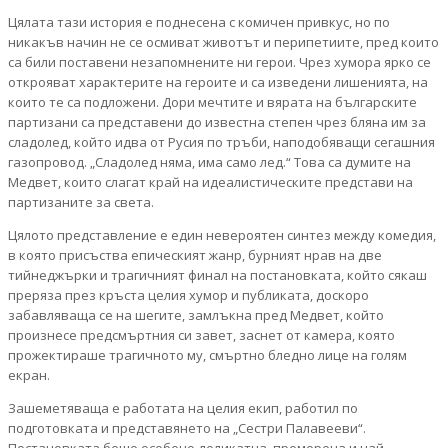
Цялата тази история е поднесена с комичен привкус, но по
никакъв начин не се осмиват животът и перипетиите, пред които
са били поставени незапомнените ни герои. Чрез хумора ярко се
открояват характерите на героите и са изведени лишенията, на
които те са подложени. Дори мечтите и вярата на българските
партизани са представени до известна степен чрез бляна им за
сладолед, който идва от Русия по тръби, наподобяващи сегашния
газопровод. „Сладолед няма, има само лед.“ Това са думите на
Медвет, които слагат край на идеалистическите представи на
партизаните за света.
Цялото представление е един невероятен синтез между комедия,
в която присъства епическият жанр, бурният нрав на две
тийнеджърки и трагичният финал на постановката, който сякаш
преряза през кръста целия хумор и публиката, доскоро
забавляваща се на шегите, замлъкна пред Медвет, който
произнесе предсмъртния си завет, заснет от камера, която
прожектираше трагичното му, смъртно бледно лице на голям
екран.
Зашеметяваща е работата на целия екип, работил по
подготовката и представянето на „Сестри Палавееви“.