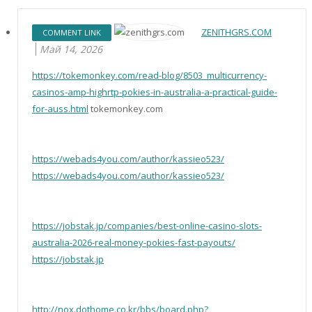
ZENITHGRS.COM
COMMENT LINK
Май 14, 2026
https://tokemonkey.com/read-blog/8503_multicurrency-
casinos-amp-highrtp-pokies-in-australia-a-practical-guide-
for-auss.html
tokemonkey.com
https://webads4you.com/author/kassieo523/
https://webads4you.com/author/kassieo523/
https://jobstak.jp/companies/best-online-casino-slots-
australia-2026-real-money-pokies-fast-payouts/
https://jobstak.jp
http://nox.dothome.co.kr/bbs/board.php?