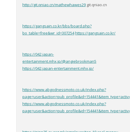
http://git.qniao.cn/mathewhawes29
git.qniao.cn
https://gangsain.co.kr/bbs/board.php?
bo_table=free&wr_id=307254
https://gangsain.co.kr/
https://042.japan-
entertainment.mhx.jp/@angiebrookman5
https://042.japan-entertainment.mhx.jp/
https://www.abgodnessmoto.co.uk/index.php?
page=user&action=pub_profile&id=154441&item_type=activ
https://www.abgodnessmoto.co.uk/index.php?
page=user&action=pub_profile&id=154441&item_type=activ