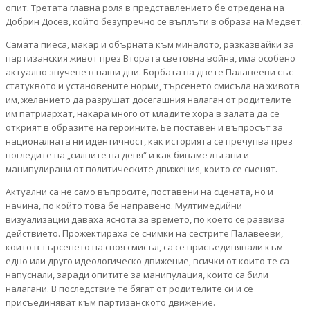
опит. Третата главна роля в представлението бе отредена на
Добрин Досев, който безупречно се въплъти в образа на Медвет.
Самата пиеса, макар и обърната към миналото, разказвайки за
партизанския живот през Втората световна война, има особено
актуално звучене в наши дни. Борбата на двете Палавееви със
статуквото и установените норми, търсенето смисъла на живота
им, желанието да разрушат досегашния налаган от родителите
им патриархат, накара много от младите хора в залата да се
открият в образите на героините. Бе поставен и въпросът за
националната ни идентичност, как историята се пречупва през
погледите на „силните на деня“ и как биваме лъгани и
манипулирани от политическите движения, които се сменят.
Актуални са не само въпросите, поставени на сцената, но и
начина, по който това бе направено. Мултимедийни
визуализации даваха яснота за времето, по което се развива
действието. Прожектираха се снимки на сестрите Палавееви,
които в търсенето на своя смисъл, са се присъединявали към
едно или друго идеологическо движение, всички от които те са
напуснали, заради опитите за манипулация, които са били
налагани. В последствие те бягат от родителите си и се
присъединяват към партизанското движение.