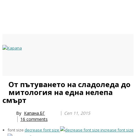
Previous
Previous
Next
Next
От пътуването на сладоледа до
Year
Month
Year
Month
митология на една нелепа
смърт
By
Капана.БГ
Сеп 11, 2015
16
comments
font size
decrease font size
increase font size