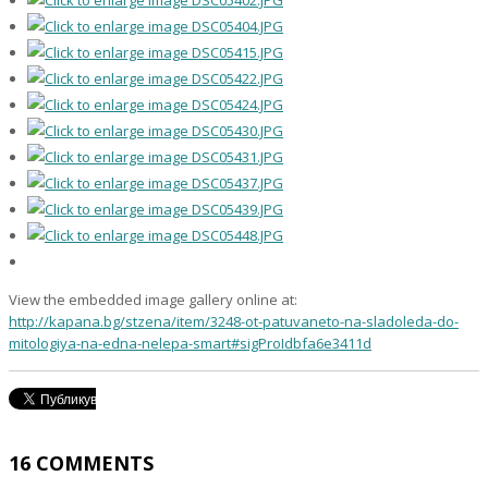
View the embedded image gallery online at:
http://kapana.bg/stzena/item/3248-ot-patuvaneto-na-sladoleda-do-
mitologiya-na-edna-nelepa-smart#sigProIdbfa6e3411d
16
COMMENTS