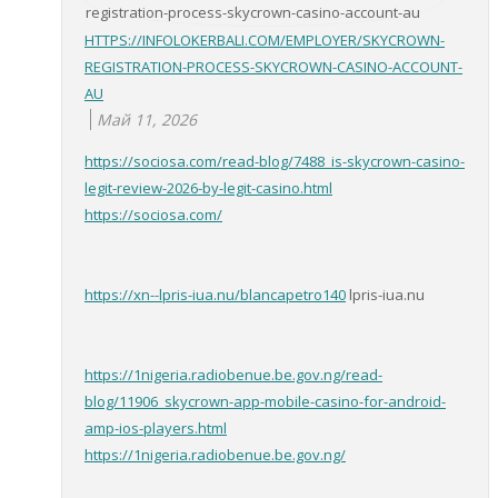
HTTPS://INFOLOKERBALI.COM/EMPLOYER/SKYCROWN-
REGISTRATION-PROCESS-SKYCROWN-CASINO-ACCOUNT-
AU
Май 11, 2026
https://sociosa.com/read-blog/7488_is-skycrown-casino-
legit-review-2026-by-legit-casino.html
https://sociosa.com/
https://xn--lpris-iua.nu/blancapetro140
lpris-iua.nu
https://1nigeria.radiobenue.be.gov.ng/read-
blog/11906_skycrown-app-mobile-casino-for-android-
amp-ios-players.html
https://1nigeria.radiobenue.be.gov.ng/