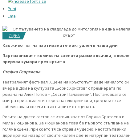
Print
Email
СЦЕНА
Как животът на партизаните е актуален в наши дни
Партизанският комикс на сцената разсмя всички, а после
преряза хумора през кръста
Стефка Георгиева
Театралният фестивал „Сцена на кръстопът“ даде началото си
вчера в Дом на културата „Борис Христов“ с премиерата по
романа на Алек Попов – „Сестри Палавееви“. Постановката се
изигра при засилен интерес на пловдивчани, сред които се
забелязаха и колеги на актьорите от сцената.
Ролите на двете сестри се изпълняват от Боряна Братоева и
Мила Люцканова. За Люцканова това бе първото стъпване на
голяма сцена, при което тя се справи чудесно, неотстъпвайки
дори крачка назад от своите колеги с вече натрупан театрален