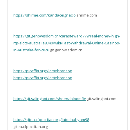
https://shirme.com/kandaceignacio
shirme.com
https://git.genowisdom.cn/carasteward779/real-money-high-
rtp-slots-australia8340/wiki/Fast-Withdrawal-Online-Casinos-
in-Australia-for-2026
git.genowisdom.cn
https://picaffiti.org//lottiebranson
https://picaffiti.org//lottiebranson
https://git.salingbot.com/sheenabloomfie
git.salingbot.com
https://gitea.cfpoccitan.org/latoshahyam98
gitea.cfpoccitan.org