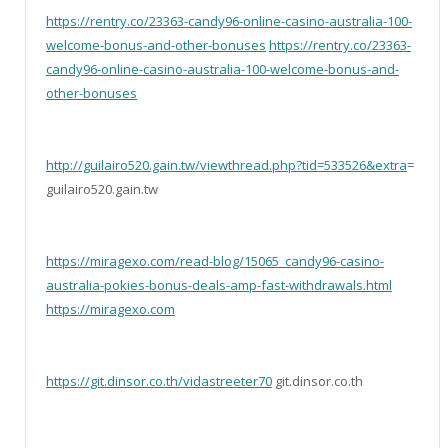
https://rentry.co/23363-candy96-online-casino-australia-100-
welcome-bonus-and-other-bonuses
https://rentry.co/23363-
candy96-online-casino-australia-100-welcome-bonus-and-
other-bonuses
http://guilairo520.gain.tw/viewthread.php?tid=533526&extra
=
guilairo520.gain.tw
https://miragexo.com/read-blog/15065_candy96-casino-
australia-pokies-bonus-deals-amp-fast-withdrawals.html
https://miragexo.com
https://git.dinsor.co.th/vidastreeter70
git.dinsor.co.th