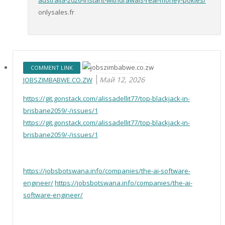
australia-2026-instant-withdrawals-real-money-pokies/
onlysales.fr
COMMENT LINK
Май 12, 2026
JOBSZIMBABWE.CO.ZW
https://git.gonstack.com/alissadellit77/top-blackjack-in-
brisbane2059/-/issues/1
https://git.gonstack.com/alissadellit77/top-blackjack-in-
brisbane2059/-/issues/1
https://jobsbotswana.info/companies/the-ai-software-
engineer/
https://jobsbotswana.info/companies/the-ai-
software-engineer/