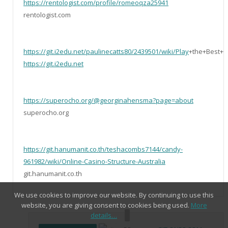
https://rentologist.com/profile/romeoqza25941
rentologist.com
https://git.i2edu.net/paulinecatts80/2439501/wiki/Play
+the+Best+
https://git.i2edu.net
https://superocho.org/@georginahensma?page=about
superocho.org
https://git.hanumanit.co.th/teshacombs7144/candy-
961982/wiki/Online-Casino-Structure-Australia
git.hanumanit.co.th
We use cookies to improve our website. By continuing to use this
website, you are giving consent to cookies being used.
More
details…