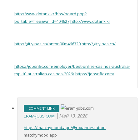
http://www.dotank.kr/bbs/board.php?
bo_table=free&wr_id=404627
http://www.dotank.kr
http://git.yinas.cn/anton90m466320
http://git.yinas.cn/
https://jobsrific.com/employer/best-online-casinos-australia-
top-10-australian-casinos-2026/
https://jobsrific.com/
COMMENT LINK
Май 13, 2026
ERAM-JOBS.COM
https://matchymood.app/@roxannestatton
matchymood.app