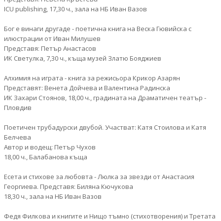
ICU publishing, 17,30 ч., зала на НБ Иван Вазов
Бог е винаги другаде - поетична книга на Веска Гювийска с
илюстрации от Иван Милушев
Представя: Петър Анастасов
ИК Светулка, 7,30 ч., къща музей Златю Бояджиев
Алхимия на играта - книга за режисьора Крикор Азарян
Представят: Венета Дойчева и Валентина Радинска
ИК Захари Стоянов, 18,00 ч., градината на Драматичен театър -
Пловдив
Поетичен трубадурски двубой. Участват: Катя Стоилова и Катя
Белчева
Автор и водещ: Петър Чухов
18,00 ч., Балабанова къща
Есета и стихове за любовта - Люлка за звезди от Анастасия
Георгиева. Представя: Биляна Кючукова
18,30 ч., зала на НБ Иван Вазов
Федя Филкова и книгите и Нищо тъмно (стихотворения) и Третата