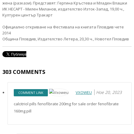
жена (разкази). Представят: Гергина Кръстева и Младен Влашки
ИК НЕСАРТ - Милен Миланов, издателство Изток-Запад, 19,00 ч.,
Културен център Тракарт
Официално откриване на Фестивала на книгата Пловдив чете
2014
Община Пловдив, Издателство Летера, 20,30 ч., Новотел Пловдив
303
COMMENTS
Ное 20, 2023
VXOWEU
COMMENT LINK
calcitriol pills fenofibrate 200mg for sale order fenofibrate
160mg pill