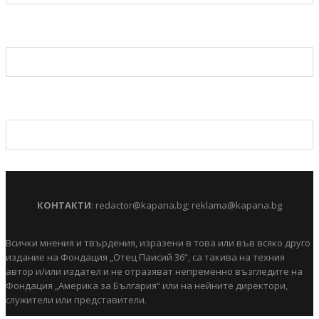
КОНТАКТИ
:
redactor@kapana.bg
;
reklama@kapana.bg
Всички мнения и твърдения, изразени в това или във всяко друго
издание на Фондация „Отец Паисий 36“, са такива на техния
автор и/или издател и не отразяват непременно възгледите на
Фондация „Америка за България“ или на нейните директори,
служители или представители.