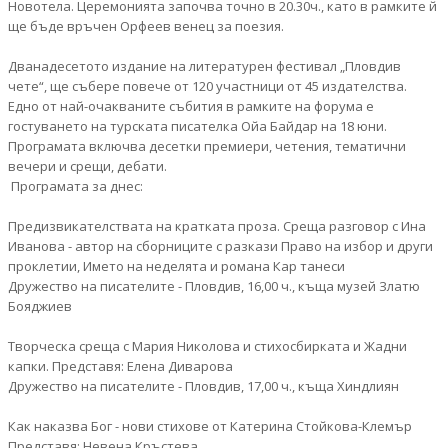
Новотела. Церемонията започва точно в 20.30ч., като в рамките й
ще бъде връчен Орфеев венец за поезия.
Дванадесетото издание на литературен фестивал „Пловдив
чете“, ще събере повече от 120 участници от 45 издателства.
Едно от най-очакваните събития в рамките на форума е
гостуването на турската писателка Ойа Байдар на 18 юни.
Програмата включва десетки премиери, четения, тематични
вечери и срещи, дебати.
Програмата за днес:
Предизвикателствата на кратката проза. Среща разговор с Ина
Иванова - автор на сборниците с разкази Право на избор и други
проклетии, Името на неделята и романа Кар танеси
Дружество на писателите - Пловдив, 16,00 ч., къща музей Златю
Бояджиев
Творческа среща с Мария Николова и стихосбирката и Жадни
капки. Представя: Елена Диварова
Дружество на писателите - Пловдив, 17,00 ч., къща Хиндлиян
Как наказва Бог - нови стихове от Катерина Стойкова-Клемър
Представя: Невена Кръстева