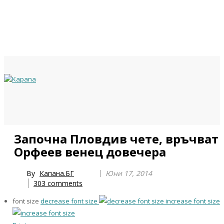
Previous
Previous
Next
Next
Започна Пловдив чете, връчват
Year
Month
Year
Month
Орфеев венец довечера
By
Капана.БГ
Юни 17, 2014
303
comments
font size
decrease font size
increase font size