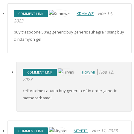
Ное 14,
KDHMWZ
COMMENT LINK
2023
buy trazodone 50mg generic buy generic suhagra 100mg buy
clindamycin gel
Ное 12,
TRRVMI
COMMENT LINK
2023
cefuroxime canada buy generic ceftin order generic
methocarbamol
Ное 11, 2023
MTYPTE
COMMENT LINK