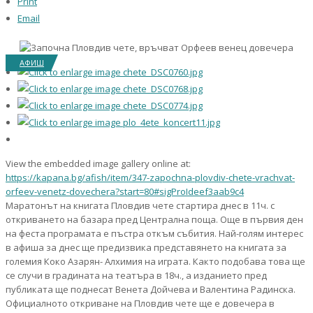
Print
Email
АФИШ
View the embedded image gallery online at:
https://kapana.bg/afish/item/347-zapochna-plovdiv-chete-vrachvat-
orfeev-venetz-dovechera?start=80#sigProIdeef3aab9c4
Маратонът на книгата Пловдив чете стартира днес в 11ч. с
откриването на базара пред Централна поща. Още в първия ден
на феста програмата е пъстра откъм събития. Най-голям интерес
в афиша за днес ще предизвика представянето на книгата за
големия Коко Азарян- Алхимия на играта. Както подобава това ще
се случи в градината на театъра в 18ч., а изданието пред
публиката ще поднесат Венета Дойчева и Валентина Радинска.
Официалното откриване на Пловдив чете ще е довечера в