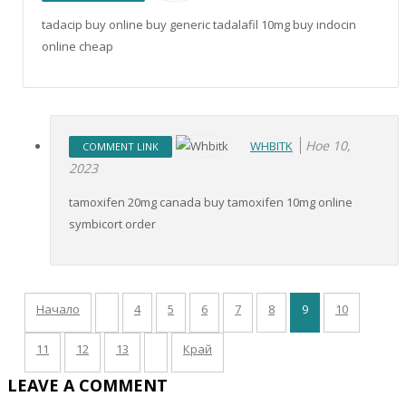
tadacip buy online buy generic tadalafil 10mg buy indocin
online cheap
Ное 10,
WHBITK
COMMENT LINK
2023
tamoxifen 20mg canada buy tamoxifen 10mg online
symbicort order
Начало
4
5
6
7
8
9
10
11
12
13
Край
LEAVE A COMMENT