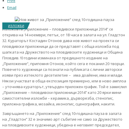
Print
Email
ИЗЛОЖБИ
Изложбата „Приложение – пловдивски приложници 2014” се
открива на 14 ноември, петък, от 18 часа в залата на ул. Гладстон
32. Кураторът Костадин Отонов дава нов живот на проекта си
пловдивски приложници да се представят с обща изложба под
шапката на Дружеството на пловдивските художници и Община
Пловдив. !0 години изминаха от предишното издание на
„Приложение”, припомня Отонов, който сега е поканил 20 творци.
Повечето художници са познати на публиката с лични авторски
изяви през изтеклото десетилетие – има доайени, има и млади.
Някои участват в обща експозиция премиерно, или в ново амплоа
– уточнява кураторът, утвърден приложен график. Той е замислил
„Приложение – пловдивски приложници 2014” като 20 ярки мини
самостоятелни изложби – керамика, дърворезба, стенопис,
приложна графика, мозайка, иконопис, сценография, накити.
Завръщането на „Приложение” след 10-годишна пауза в залата
на „Гладстон” 32 е значимо арт събитие не само за Дружеството
на пловдивските художници, убедена е неговият председател,