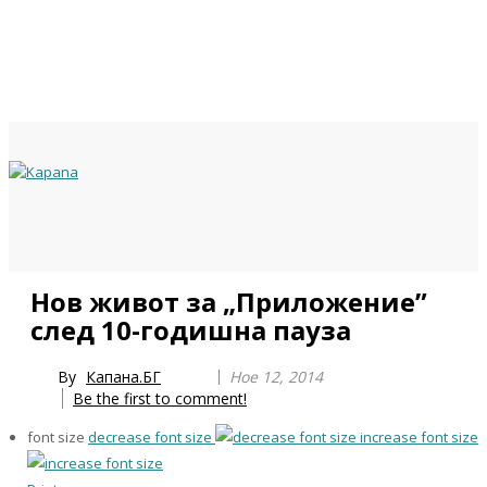
Previous
Previous
Next
Next
Нов живот за „Приложение”
Year
Month
Year
Month
след 10-годишна пауза
By
Капана.БГ
Ное 12, 2014
Be the first to comment!
font size
decrease font size
increase font size